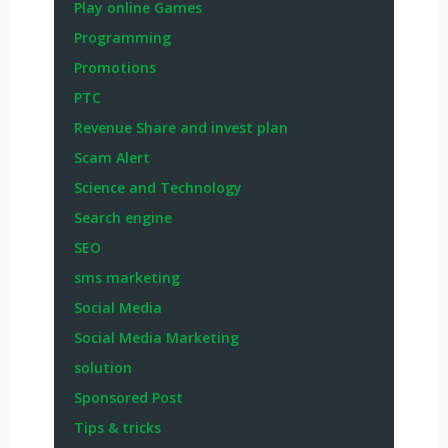
Play online Games
Programming
Promotions
PTC
Revenue Share and invest plan
Scam Alert
Science and Technology
Search engine
SEO
sms marketing
Social Media
Social Media Marketing
solution
Sponsored Post
Tips & tricks