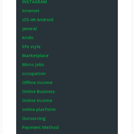
INSTAGRAM
Internet
iOS এবং Android
Jeneral
krishi
life style
Marketplace
Micro Jobs
occupation
Offline income
Online Business
Online Income
online platform
Outsorcing
Payment Method