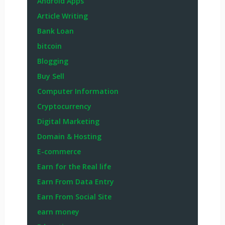
Android Apps
Article Writing
Bank Loan
bitcoin
Blogging
Buy Sell
Computer Information
Cryptocurrency
Digital Marketing
Domain & Hosting
E-commerce
Earn for the Real life
Earn From Data Entry
Earn From Social Site
earn money