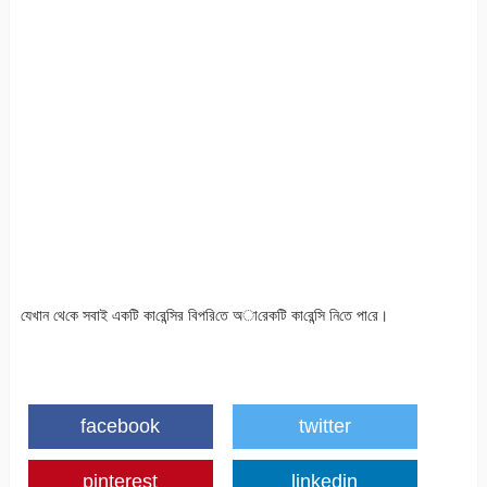
যেখান থে‌কে সবাই এক‌টি কা‌রে‌ন্সির বিপ‌রি‌তে অা‌রেক‌টি কা‌রে‌ন্সি ন‌ি‌তে পা‌রে।
facebook
twitter
pinterest
linkedin