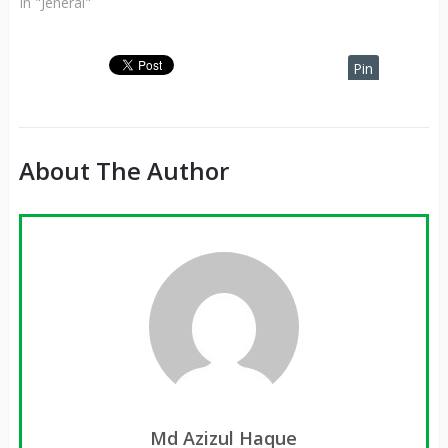
In "Jeneral"
Pin
It
About The Author
Md Azizul Haque