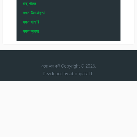
মাছ পালন
সফল উদ্যোক্তা
সফল খামারি
সফল ব্যবসা
এসো আয় করি
Copyright © 2026.
Developed by
Jibonpata IT