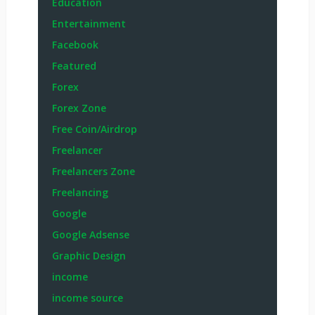
Education
Entertainment
Facebook
Featured
Forex
Forex Zone
Free Coin/Airdrop
Freelancer
Freelancers Zone
Freelancing
Google
Google Adsense
Graphic Design
income
income source