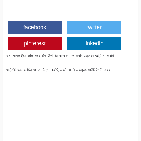
facebook
twitter
pinterest
linkedin
যারা অনলাই‌নে কাজ ক‌রে র্অথ উপার্জন ক‌রে তা‌দের সবার মন্তব্য অাসা কর‌ছি।
অা‌মি অ‌নেক দিন যাবত চিন্তা কর‌ছি একটা মা‌নি এক‌চেন্জ সাইট তৈরী করব।