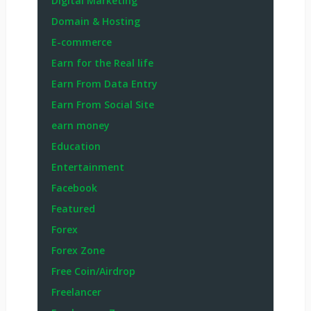
Digital Marketing
Domain & Hosting
E-commerce
Earn for the Real life
Earn From Data Entry
Earn From Social Site
earn money
Education
Entertainment
Facebook
Featured
Forex
Forex Zone
Free Coin/Airdrop
Freelancer