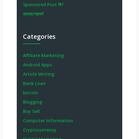
Sponsored Post কি?
মতামত/পরামর্শ
Categories
Affiliate Marketing
Android Apps
Article Writing
Bank Loan
bitcoin
Blogging
Buy Sell
Computer Information
Cryptocurrency