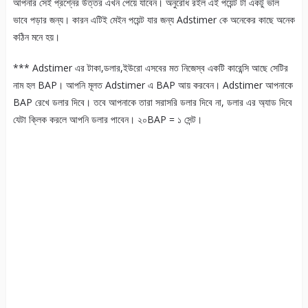
আপনার সেই প্রশ্নের উত্তর এখন পেয়ে যাবেন। অনুরোধ রইল এই পয়েন্ট টা একটু ভাল
ভাবে পড়ার জন্য। কারন এটিই মেইন পয়েন্ট যার জন্য Adstimer কে অনেকের কাছে অনেক
কঠিন মনে হয়।
*** Adstimer এর টাকা,ডলার,ইউরো এসবের মত নিজেস্ব একটি কারেন্সি আছে সেটির
নাম হল BAP। আপনি মূলত Adstimer এ BAP আয় করবেন। Adstimer আপনাকে
BAP রেখে ডলার দিবে। তবে আপনাকে তারা সরাসরি ডলার দিবে না, ডলার এর অ্যাড দিবে
যেটা ক্লিক করলে আপনি ডলার পাবেন। ২০BAP = ১ সেন্ট।