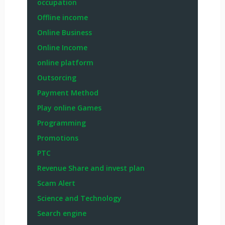
occupation
Offline income
Online Business
Online Income
online platform
Outsorcing
Payment Method
Play online Games
Programming
Promotions
PTC
Revenue Share and invest plan
Scam Alert
Science and Technology
Search engine