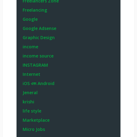
Freelancers Zone
Freelancing
Google
Google Adsense
Graphic Design
income
income source
INSTAGRAM
Internet
iOS এবং Android
Jeneral
krishi
life style
Marketplace
Micro Jobs