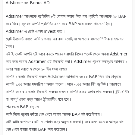
Adstimer এর Bonus AD.
Adstimer আপনাকে প্রতিদিন ৮টি বোনাস অ্যাড দিবে যার প্রতিটি আপনাকে ২৫ BAP
করে দিবে। সুতরাং আপনি প্রতিদিন ২০০ করে BAP আয় করতে পারবেন ফ্রি।
Adstimer এ ছোট একটা Invest করে।
ছোট ইনভেস্ট বলতে আমি ১ ডলার এর কথা বলেছি যা আমাদের বাংলাদেশি টাকায় ৭৭-৭৮
টাকা।
এই ইনভেস্ট আপনি দুই ভাবে করতে পারেন সরাসরি নিজের পকেট থেকে অথবা Adstimer
আয় করে আবার Adstimer এই ইনভেস্ট করা। Adstimer প্রথম অবস্থায় আপনার ১
ডলার আয় করতে ৭ থেকে ১০ দিন সময় লাগবে।
আপনি ১ ডলার ইনভেস্ট করলে Adstimer আপনাকে ৩১০০ BAP দিবে যার মাধ্যমে
আপনি ১.৫৫ ডলার সমপরিমাণ অ্যাড পাবেন। মানে ০.৫৫ ডলার নিট প্রফিট। তারমানে
আপনি যতবার ১ ডলার ইনভেস্ট করবেন ততবার আপনি ০.৫৫ ডলার লাভ করবেন। ইন্টারেস্টিং
না! সম্পূর্ণ লেখা পড়ুন আরও ইন্টারেস্টিং মনে হবে।
গেম খেলে BAP বাড়ানো
আমি নিজে প্রথম পর্যায়ে গেম খেলে আমার অনেক BAP নষ্ট করেছিলাম।
তাই আমি আপনাদের এটা না খেলার জন্য অনুরোধ করবো। তবে এমন অনেকে আছেন যারা
গেম খেলে হাজার হাজার BAP আয় করেছেন।