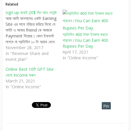
Related
sign up করেই 20$ নিন আর পেমেন্ট
আজ আমি আপনাদের একটা Earning
Site এর সাথে পরিচয় করিয়ে দিবো যে
সাইট এ আমার friend কে আজকে
প্রতিদিন 400 টাকা ইনকাম করতে
Payment দিয়েছে। কোন ইনভেস্ট
পারবেন।You Can Earn 400
লাগবে না প্রতিদিন ১০ টা অ্যাড দেখে
Rupees Per Day.
$০. ৪০ ইনকাম।আর Refer করতে
November 28, 2017
April 17, 2021
পারলে তো প্রতিদিন Unlimited
In "Revenue Share and
In "Online Income"
income করতে পারবেন পেমেন্ট পাবেন
invest plan"
=payza/paypal/perfect
Online Best 10টি GPT Site
money/ bitcoin এ আমার দেখা
থেকে Income করুন
এইটাই…
March 21, 2021
In "Online Income"
Pin
It