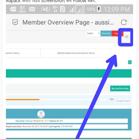
Adpack কিনতে নিচের Screenshort গুলা Follow করুন..