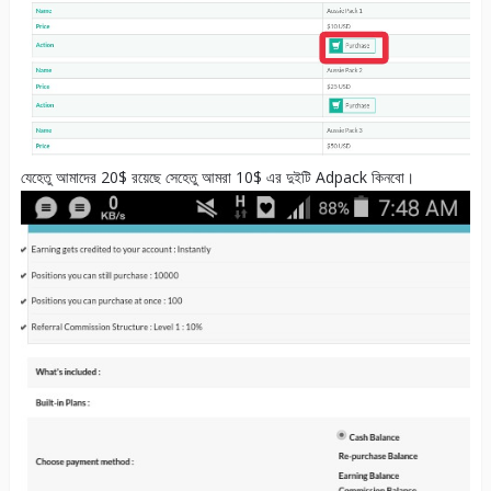
যেহেতু আমাদের 20$ রয়েছে সেহেতু আমরা 10$ এর দুইটি Adpack কিনবো।