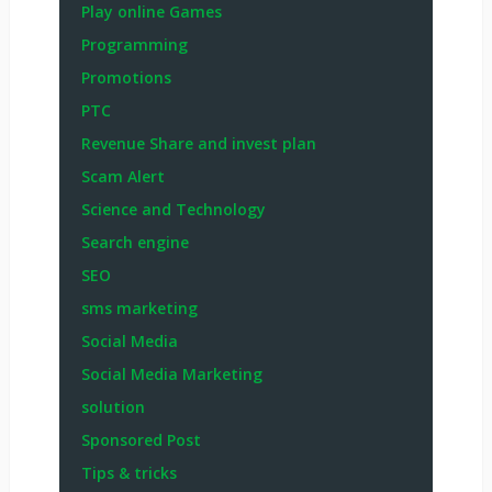
Play online Games
Programming
Promotions
PTC
Revenue Share and invest plan
Scam Alert
Science and Technology
Search engine
SEO
sms marketing
Social Media
Social Media Marketing
solution
Sponsored Post
Tips & tricks