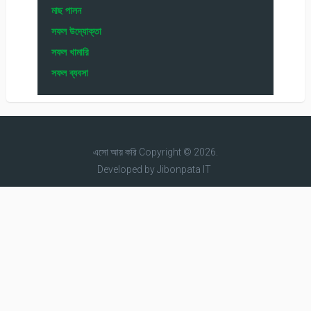
মাছ পালন
সফল উদ্যোক্তা
সফল খামারি
সফল ব্যবসা
এসো আয় করি
Copyright © 2026.
Developed by
Jibonpata IT