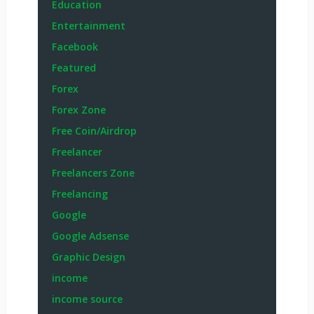
Education
Entertainment
Facebook
Featured
Forex
Forex Zone
Free Coin/Airdrop
Freelancer
Freelancers Zone
Freelancing
Google
Google Adsense
Graphic Design
income
income source