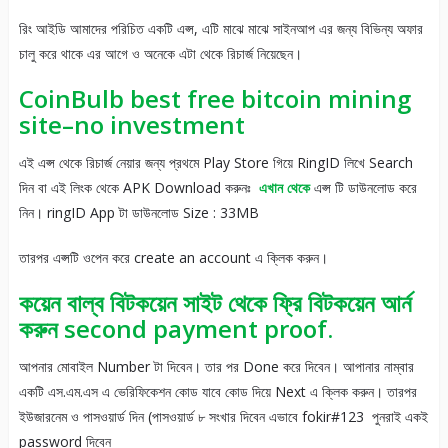
রিং আইডি আমাদের পরিচিত একটি এপ্স, এটি মাঝে মাঝে সাইনআপ এর জন্য বিভিন্য অফার
চালু করে থাকে এর আগে ও অনেকে এটা থেকে রিচার্জ নিয়েছেন।
CoinBulb best free bitcoin mining
site–no investment
এই এপ্স থেকে রিচার্জ নেয়ার জন্য প্রথমে Play Store গিয়ে RingID লিখে Search
দিন বা এই লিংক থেকে APK Download করুনঃ
এখান থেকে
এপ্স টি ডাউনলোড করে
নিন। ringID App টা ডাউনলোড Size : 33MB
তারপর এপ্সটি ওপেন করে create an account এ ক্লিক করুন।
কয়েন বাল্ব বিটকয়েন সাইট থেকে ফ্রি বিটকয়েন আর্ন
করুন second payment proof.
আপনার মোবাইল Number টা দিবেন। তার পর Done করে দিবেন। আপানার নাম্বার
একটি এস.এম.এস এ ভেরিফিকেশন কোড যাবে কোড দিয়ে Next এ ক্লিক করুন। তারপর
ইউজারনেম ও পাসওয়ার্ড দিন (পাসওয়ার্ড ৮ সংখার দিবেন এভাবে fokir#123 পুনরাই একই
password দিবেন