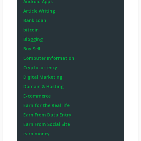
Android Apps
Article Writing
Bank Loan
bitcoin
Blogging
Buy Sell
Computer Information
Cryptocurrency
Digital Marketing
Domain & Hosting
E-commerce
Earn for the Real life
Earn From Data Entry
Earn From Social Site
earn money