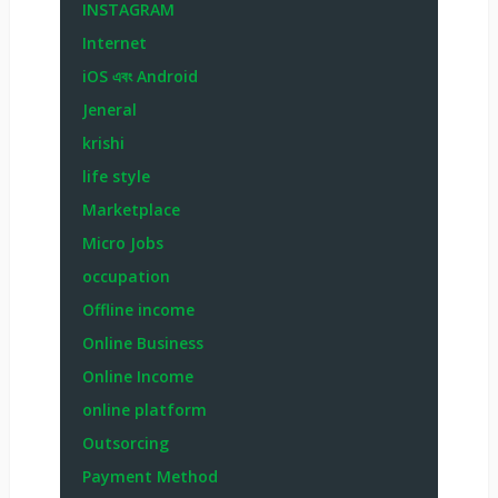
INSTAGRAM
Internet
iOS এবং Android
Jeneral
krishi
life style
Marketplace
Micro Jobs
occupation
Offline income
Online Business
Online Income
online platform
Outsorcing
Payment Method