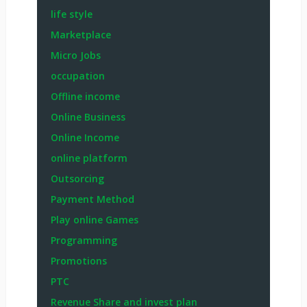
life style
Marketplace
Micro Jobs
occupation
Offline income
Online Business
Online Income
online platform
Outsorcing
Payment Method
Play online Games
Programming
Promotions
PTC
Revenue Share and invest plan