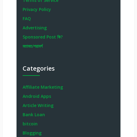
Terms of Service
Privacy Policy
FAQ
Advertising
Sponsored Post কি?
মতামত/পরামর্শ
Categories
Affiliate Marketing
Android Apps
Article Writing
Bank Loan
bitcoin
Blogging