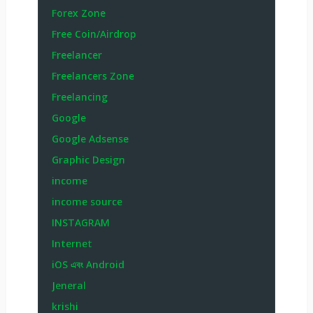
Forex Zone
Free Coin/Airdrop
Freelancer
Freelancers Zone
Freelancing
Google
Google Adsense
Graphic Design
income
income source
INSTAGRAM
Internet
iOS এবং Android
Jeneral
krishi