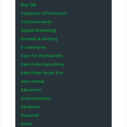
Buy Sell
Computer Information
Cryptocurrency
Digital Marketing
Domain & Hosting
E-commerce
Earn for the Real life
Earn From Data Entry
Earn From Social Site
earn money
Education
Entertainment
Facebook
Featured
Forex