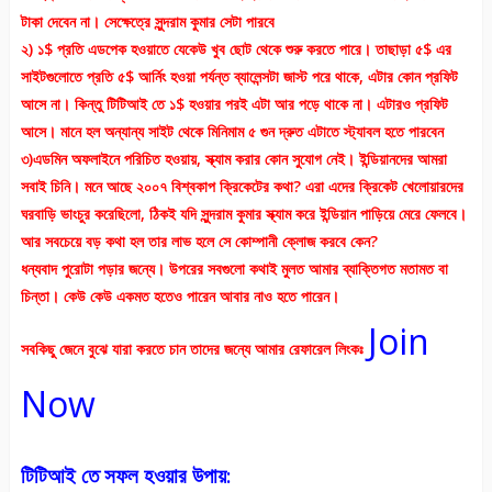
টাকা দেবেন না। সেক্ষেত্রে সুন্দরাম কুমার সেটা পারবে
২) ১$ প্রতি এডপেক হওয়াতে যেকেউ খুব ছোট থেকে শুরু করতে পারে। তাছাড়া ৫$ এর
সাইটগুলোতে প্রতি ৫$ আর্নিং হওয়া পর্যন্ত ব্যালেন্সটা জাস্ট পরে থাকে, এটার কোন প্রফিট
আসে না। কিন্তু টিটিআই তে ১$ হওয়ার পরই এটা আর পড়ে থাকে না। এটারও প্রফিট
আসে। মানে হল অন্যান্য সাইট থেকে মিনিমাম ৫ গুন দ্রুত এটাতে স্ট্যাবল হতে পারবেন
৩)এডমিন অফলাইনে পরিচিত হওয়ায়, স্ক্যাম করার কোন সুযোগ নেই। ইন্ডিয়ানদের আমরা
সবাই চিনি। মনে আছে ২০০৭ বিশ্বকাপ ক্রিকেটের কথা? এরা এদের ক্রিকেট খেলোয়ারদের
ঘরবাড়ি ভাংচুর করেছিলো, ঠিকই যদি সুন্দরাম কুমার স্ক্যাম করে ইন্ডিয়ান পাড়িয়ে মেরে ফেলবে।
আর সবচেয়ে বড় কথা হল তার লাভ হলে সে কোম্পানী ক্লোজ করবে কেন?
ধন্যবাদ পুরোটা পড়ার জন্যে। উপরের সবগুলো কথাই মুলত আমার ব্যাক্তিগত মতামত বা
চিন্তা। কেউ কেউ একমত হতেও পারেন আবার নাও হতে পারেন।
Join
সবকিছু জেনে বুঝে যারা করতে চান তাদের জন্যে আমার রেফারেল লিংকঃ
Now
টিটিআই তে সফল হওয়ার উপায়: