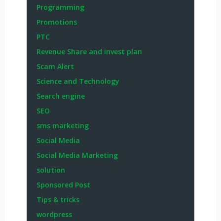
Programming
Promotions
PTC
Revenue Share and invest plan
Scam Alert
Science and Technology
Search engine
SEO
sms marketing
Social Media
Social Media Marketing
solution
Sponsored Post
Tips & tricks
wordpress