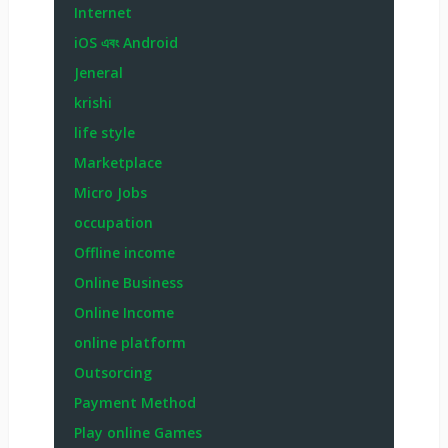
Internet
iOS এবং Android
Jeneral
krishi
life style
Marketplace
Micro Jobs
occupation
Offline income
Online Business
Online Income
online platform
Outsorcing
Payment Method
Play online Games