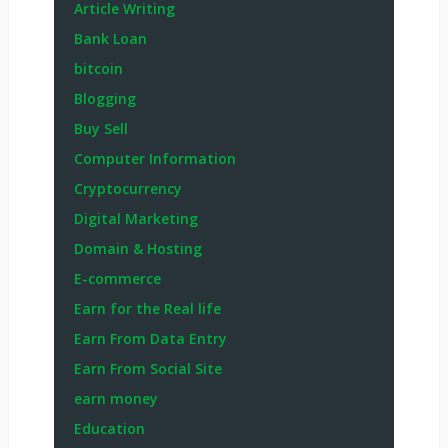
Article Writing
Bank Loan
bitcoin
Blogging
Buy Sell
Computer Information
Cryptocurrency
Digital Marketing
Domain & Hosting
E-commerce
Earn for the Real life
Earn From Data Entry
Earn From Social Site
earn money
Education