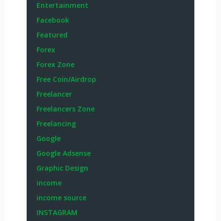
Entertainment
Facebook
Featured
Forex
Forex Zone
Free Coin/Airdrop
Freelancer
Freelancers Zone
Freelancing
Google
Google Adsense
Graphic Design
income
income source
INSTAGRAM