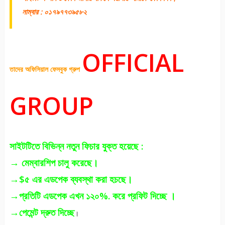
নাম্বার : ০১৭৯৭৭৩৯৫৮২
OFFICIAL
তাদের অফিসিয়াল ফেসবুক গ্রুপ
GROUP
সাইটটিতে বিভিন্ন নতুন ফিচার যুক্ত হয়েছে :
→ মেম্বারশিপ চালু করেছে।
→$৫ এর এডপেক ব্যবস্থা করা হচছে।
→প্রতিটি এডপেক এখন ১২০%. করে প্রফিট দিচ্ছে ।
→পেমেন্ট দ্রুত দিচ্ছে
।