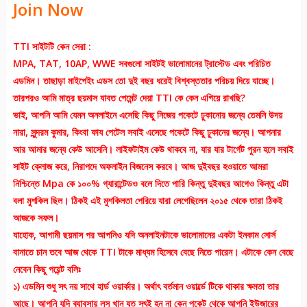
Join Now
TTI সাইটটি কেন সেরা :
MPA, TAT, 10AP, WWE সবগুলো সাইটই ভালোমানের ট্রাস্টেড এবং পরিচিত
এডমিন। তাছাড়া মাইপেইং এডস তো দুই বছর ধরেই বিশ্বস্ততার পরিচয় দিয়ে যাচ্ছে।
তারপরও আমি মাত্র ছয়মাস যাবত পেমেন্ট দেয়া TTI কে কেন এগিয়ে রাখছি?
ভাই, আপনি আমি যেমন অনলাইনে এসেছি কিছু নিজের পকেটে ঢুকানোর জন্যে তেমনি উদয়
নারা, সুন্দরম কুমার, কিংবা ফায পেটেল সবাই এসেছে পকেটে কিছু ঢুকানের জন্যে। আপনার
আর আমার জন্যে কেউ আসেনি। লাইফটাইম কেউ থাকবে না, যার যার টার্গেট পুরন হলে সবাই
সাইট ক্লোজ করে, নিরাপদে অফলাইন বিজনেস করবে। আজ দুইবছর হওয়াতে আমরা
নিশ্চিন্তে Mpa কে ১০০% গ্যারান্টেডও বলে দিতে পারি কিন্তু দুইবছর আগেও কিন্তু এটা
বলা মুশকিল ছিল। ঠিকই এই মুশকিলতা পেরিয়ে যারা লেগেছিলেন ২০১৫ থেকে তারা ঠিকই
আজকে সফল।
যাহোক, আগামী ছয়মাস পর আপনিও যদি অনলাইনটাকে ভালোমানের একটা ইনকাম সোর্স
বানাতে চান তবে আজ থেকে TTI টাকে মাধ্যম হিসেবে বেছে নিতে পারেন। এটাকে কেন বেছে
নেবেন কিছু পয়েন্ট বলিঃ
১) এডমিন শুধু সৎ নয় সাথে হার্ড ওয়ার্কার। অর্থাৎ বর্তমান ওয়ার্ল্ডে টিকে থাকার ক্ষমতা তার
আছে। আপনি যদি ব্যাবসায় লস খান যত সৎই হন না কেন পকেট থেকে আপনি ইউজারের