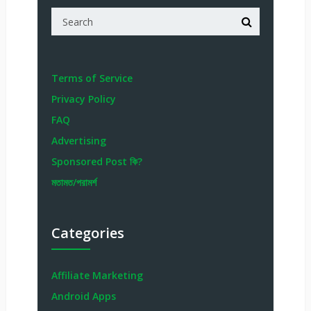
Terms of Service
Privacy Policy
FAQ
Advertising
Sponsored Post কি?
মতামত/পরামর্শ
Categories
Affiliate Marketing
Android Apps