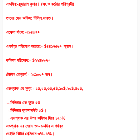
এডমিন:-সুন্দারাম কুমার। (সৎ ও কঠোর পরিশ্রমী)
তাদের হেড অফিস: দিল্লি,ভারত।
এলেক্সা র্যাংক:-২৯৪৫৭+
এপর্যন্ত পরিশোধ করেছে:- $৪৪১৭৫৬+ প্লাস।
কমিশন পরিশোধ:- $২২৪৮৯৭+
টোটাল মেম্বার্স:- ২৩১০০+ জন।
এডপ্যাক এর মূল্য:- ১$,২$,৩$,৫$,১০$,২০$,৪০$,
→মিনিমাম এড ফান্ড ৫$
→মিনিমাম ক্যাশআউট ৫$।
→এডপ্যাক এর উপর কমিশন দিবে ১২০%
এডপ্যাক এর মেয়াদ ৩০-৬০দিন এ পর্যন্ত।
ডেইলি রিটার্ন মেক্সিমাম ৩%-৪%।