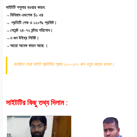
সাইটটি পপুলার হওয়ার কারন:
→মিনিমাম এডপেক $১ এর
→ প্রতিটি পেক এ ১২০% প্রফিট।
→পেমেন্ট ২৪-৭২ ঘন্টায় পরিশোধ।
→৩ গুন উইথ্র লিমিট।
→আরো অনেক কারন আছে ।
বতর্মানে সেরা সাইট প্রতিদিন প্রায় ১০০-১৫০ জন নতুন জয়েন করেন।
সাইটটির কিছু তথ্য দিলাম :