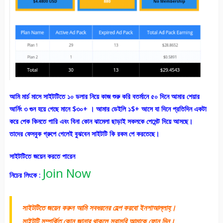
আমি মার্চ মাসে সাইটটিতে ১০ ডলার নিয়ে কাজ শুরু করি বতর্মানে ৫০ দিনে আমার শেয়ার
আর্নিং ৩ গুন হয়ে গেছে মানে $৩০+ । আমার ডেইলি ১$+ আসে যা দিনে প্রতিদিন একটা
করে পেক কিনতে পারি এবং বিনা কোন ঝামেলা ছাড়াই সকলকে পেমেন্ট দিয়ে আসছে।
তাদের ফেসবুক গ্রুপে গেলেই বুঝবেন সাইটটি কি রকম পে করতেছে।
সাইটটিতে জয়েন করতে পারেন
Join Now
নিচের লিংকে :
সাইটটিতে জয়েন করুন আমি সবধরনের হেল্প করবো ইনশাআল্লাহ্।
সাইটটি সম্পর্কিত কোন জানার থাকলে সরাসরি আমাকে ফোন দিন।