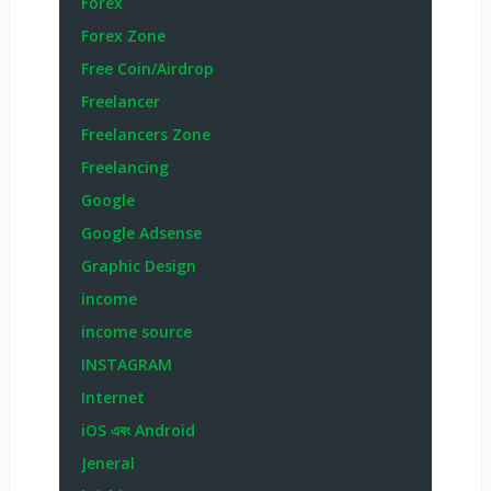
Forex
Forex Zone
Free Coin/Airdrop
Freelancer
Freelancers Zone
Freelancing
Google
Google Adsense
Graphic Design
income
income source
INSTAGRAM
Internet
iOS এবং Android
Jeneral