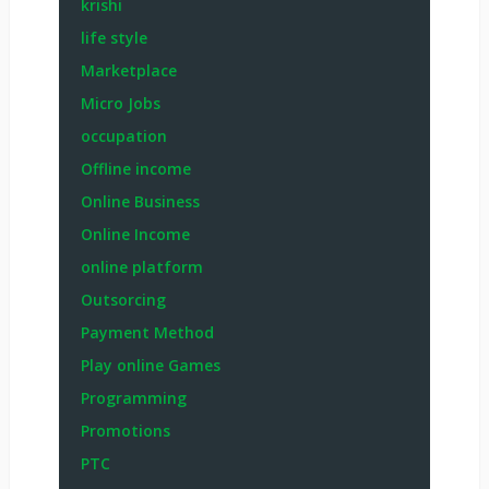
krishi
life style
Marketplace
Micro Jobs
occupation
Offline income
Online Business
Online Income
online platform
Outsorcing
Payment Method
Play online Games
Programming
Promotions
PTC