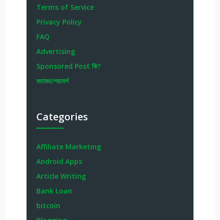
Terms of Service
Privacy Policy
FAQ
Advertising
Sponsored Post কি?
মতামত/পরামর্শ
Categories
Affiliate Marketing
Android Apps
Article Writing
Bank Loan
bitcoin