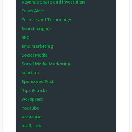
Revenue Share and invest plan
Scam Alert
Science and Technology
Search engine
SEO
sms marketing
Social Media
Social Media Marketing
solution
Sponsored Post
Tips & tricks
wordpress
Youtube
অনলাইন ব্যবসা
অনলাইনে কাজ