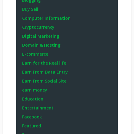
Blogging
Buy Sell
Computer Information
Cryptocurrency
Digital Marketing
Domain & Hosting
E-commerce
Earn for the Real life
Earn From Data Entry
Earn From Social Site
earn money
Education
Entertainment
Facebook
Featured