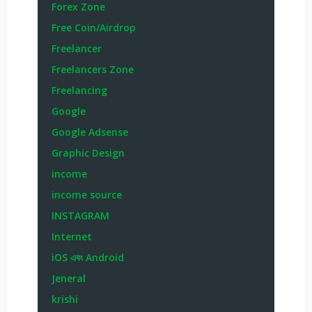
Forex Zone
Free Coin/Airdrop
Freelancer
Freelancers Zone
Freelancing
Google
Google Adsense
Graphic Design
income
income source
INSTAGRAM
Internet
iOS এবং Android
Jeneral
krishi