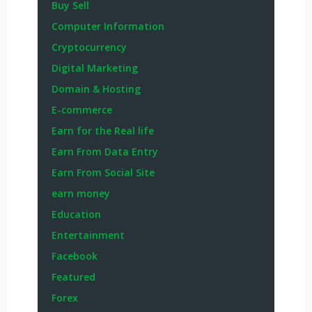
Buy Sell
Computer Information
Cryptocurrency
Digital Marketing
Domain & Hosting
E-commerce
Earn for the Real life
Earn From Data Entry
Earn From Social Site
earn money
Education
Entertainment
Facebook
Featured
Forex