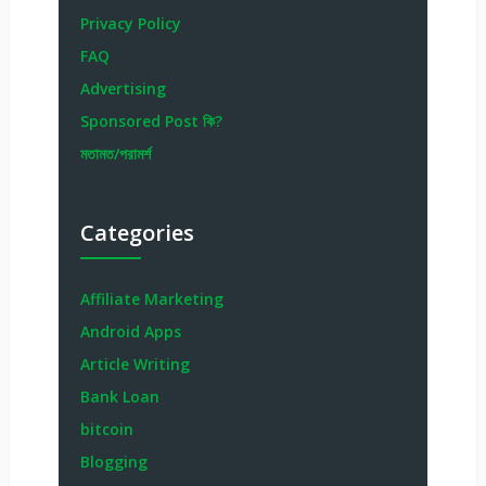
Privacy Policy
FAQ
Advertising
Sponsored Post কি?
মতামত/পরামর্শ
Categories
Affiliate Marketing
Android Apps
Article Writing
Bank Loan
bitcoin
Blogging