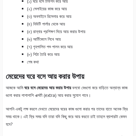
(১) ঘরে বসে টিউশন করে আয়
(২) সেলাইয়ের কাজ করে আয়
(৩) অনলাইনে রিসেলার করে আয়
(৪) বিউটি পার্লার থেকে আয়
(৫) রান্নার প্রশিক্ষণ দিয়ে আয় করার উপায়
(৬) আর্টিকেলে লিখে আয়
(৭) গৃহপালিত পশু পালন করে আয়
(৮) পিঠা তৈরি করে আয়
শেষ কথা
মেয়েদের ঘরে বসে আয় করার উপায়
আজকে আমি
ঘরে বসে
মেয়েদের আয় করার উপায়
বলবো যেগুলো করে বাড়িতে অন্যান্য কাজ
গুলো করার পাশাপাশি এক্সর্টা (extra) আয় করার সুযোগ পাবে।
আপনি একটু লক্ষ করলে দেখতে মেয়েদের ঘরের কাজ গুলো করার পর তাদের হাতে অনেক ফ্রি
সময় থাকে। এই ফ্রি সময় যদি তারা যদি কিছু করে আয় করতে চাই তাহলে ব্যাপারটা কেমন
হবে?