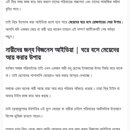
এই ফ্রি সময় কাজ করে আয় করলে তাদের পরিবারের সচ্ছলতা এবং তাদের সামাজিক মর্যাদা
বৃদ্ধি পাবে।
তাই নিচে উল্লেখ করা আইডিয়া গুলো হতে পারে
মেয়েদের ঘরে বসে রোজগারের সেরা উপায়
।
আপনি যদি একজন মেয়ে বা নারী হয়ে থাকেন তাহলে এই সম্পর্ণ আর্টিকেলটি শেষ পর্যন্ত
পড়ুন।
নারীদের জন্য বিজনেস আইডিয়া | ঘরে বসে মেয়েদের
আয় করার উপায়
বর্তমান সমাজ পরিবর্তনের তাই এখন একজন নারী শুধু ছেলের ইনকামের উপর নির্ভর করে থাকে
না। তাই ছেলেদের পাশাপাশি মেয়েরাও আয় করার আগ্রহ দেখাচ্ছে।
সমাজে এমন অনেক নারী আছে যারা আয় করে পরিবার আঁকড়ে ধরেছে। তারা ফ্রি টাইম বা
অভার টাইম কাজ করে আয় করছে।
তাই দ্রব্যমুল্যের উর্ধগতির এই যুগে মেয়েরা বা নারীরা চাইলে পরিবারের অর্থনৈতিক উন্নয়নে
বিশেষ ভূমিকা রাখতে পারেন।
তাহলে চলুন নিচে থেকে জেনে আসি মেয়েদের ঘরে বসে আয় করার বিজনেস আইডিয়া গুলোর