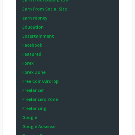
Earn From Social Site
earn money
Education
Entertainment
Facebook
Featured
Forex
Forex Zone
Free Coin/Airdrop
Freelancer
Freelancers Zone
Freelancing
Google
Google Adsense