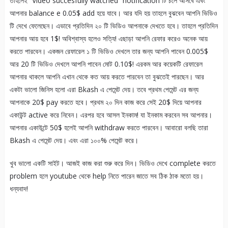
তাহলেই “Video succesfully watched” notification টি চলে আসবে এবং
আপনার balance e 0.05$ add হয়ে যাবে। আর যদি হয় তাহলে বুঝবেন আপনি ভিডিও
টি দেখে ফেলেছেন। এভাবে প্রতিদিন ২০ টি ভিডিও আপনাকে দেখতে হবে। তাহলে প্রতিদিন
আপনার আয় হবে 1$! অবিশ্বাস্য হলেও সত্যি! এছাড়া আপনি রেফার করেও অনেক আয়
করতে পারবেন। একজন রেফারেল ১ টি ভিডিও দেখলে তার জন্য আপনি পাবেন 0.005$
আর 20 টি ভিডিও দেখলে আপনি পাবেন মোট 0.10$! এরকম আর কয়েকটি রেফারেল
আপনার থাকলে আপনি এখান থেকে কত আয় করতে পারবেন তা বুঝতেই পারছেন। আর
একটা ভালো জিনিস হলো এরা Bkash এ পেমেন্ট দেয়। তবে প্রথম পেমেন্ট এর জন্য
আপনাকে 20$ pay করতে হবে। প্রথম ২০ দিন কাজ করে সেই 20$ দিয়ে আপনার
একাউন্ট active করে নিবেন। এরপর হবে আসল ইনকাম! যা ইনকাম করবেন সব আপনার।
আপনার একাউন্টে 50$ হলেই আপনি withdraw করতে পারবেন। আবারো বলছি তারা
Bkash এ পেমেন্ট দেয়। এবং এরা ১০০% পেমেন্ট করে।
খুব ভালো একটি সাইট। আজই কাজ করা শুরু করে দিন। ভিডিও দেখে complete করতে
problem হলে youtube থেকে help নিতে পারেন জাতে সব ঠিক ঠাক মতো হয়।
ধন্যবাদ!