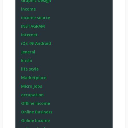
Graphic Design
income
income source
INSTAGRAM
Internet
iOS এবং Android
Jeneral
krishi
life style
Marketplace
Micro Jobs
occupation
Offline income
Online Business
Online Income