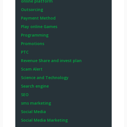
online platform
Outsorcing
Payment Method
Play online Games
Programming
Promotions
PTC
Revenue Share and invest plan
Scam Alert
Science and Technology
Search engine
SEO
sms marketing
Social Media
Social Media Marketing