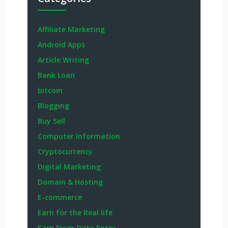
Affiliate Marketing
Android Apps
Article Writing
Bank Loan
bitcoin
Blogging
Buy Sell
Computer Information
Cryptocurrency
Digital Marketing
Domain & Hosting
E-commerce
Earn for the Real life
Earn From Data Entry