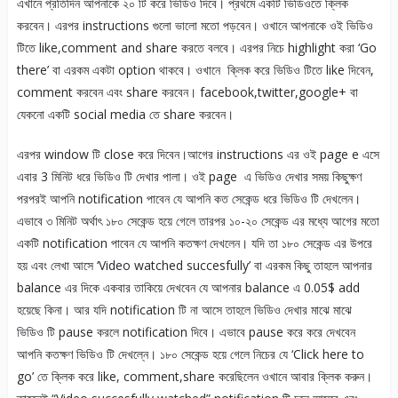
এখানে প্রতিদিন আপনাকে ২০ টি করে ভিডিও দিবে। প্রথমে একটি ভিডিওতে ক্লিক
করবেন। এরপর instructions গুলো ভালো মতো পড়বেন। ওখানে আপনাকে ওই ভিডিও
টিতে like,comment and share করতে বলবে। এরপর নিচে highlight করা ‘Go
there’ বা এরকম একটা option থাকবে। ওখানে ক্লিক করে ভিডিও টিতে like দিবেন,
comment করবেন এবং share করবেন। facebook,twitter,google+ বা
যেকনো একটি social media তে share করবেন।
এরপর window টি close করে দিবেন।আগের instructions এর ওই page e এসে
এবার 3 মিনিট ধরে ভিডিও টি দেখার পালা। ওই page এ ভিডিও দেখার সময় কিছুক্ষণ
পরপরই আপনি notification পাবেন যে আপনি কত সেকেন্ড ধরে ভিডিও টি দেখলেন।
এভাবে ৩ মিনিট অর্থাৎ ১৮০ সেকেন্ড হয়ে গেলে তারপর ১০-২০ সেকেন্ড এর মধ্যে আগের মতো
একটি notification পাবেন যে আপনি কতক্ষণ দেখলেন। যদি তা ১৮০ সেকেন্ড এর উপরে
হয় এবং লেখা আসে ‘Video watched succesfully’ বা এরকম কিছু তাহলে আপনার
balance এর দিকে একবার তাকিয়ে দেখবেন যে আপনার balance এ 0.05$ add
হয়েছে কিনা। আর যদি notification টি না আসে তাহলে ভিডিও দেখার মাঝে মাঝে
ভিডিও টি pause করলে notification দিবে। এভাবে pause করে করে দেখবেন
আপনি কতক্ষণ ভিডিও টি দেখলে্ন। ১৮০ সেকেন্ড হয়ে গেলে নিচের যে ‘Click here to
go’ তে ক্লিক করে like, comment,share করেছিলেন ওখানে আবার ক্লিক করুন।