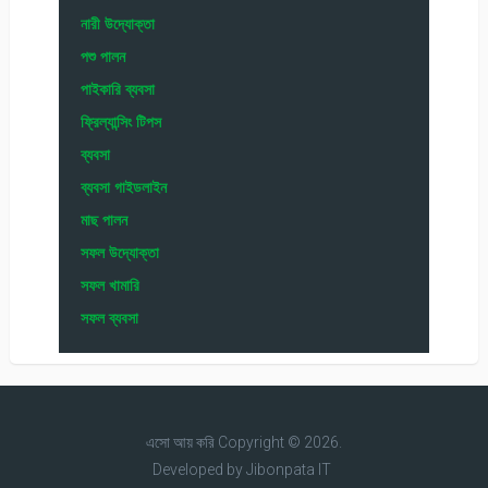
নারী উদ্যোক্তা
পশু পালন
পাইকারি ব্যবসা
ফ্রিল্যান্সিং টিপস
ব্যবসা
ব্যবসা গাইডলাইন
মাছ পালন
সফল উদ্যোক্তা
সফল খামারি
সফল ব্যবসা
এসো আয় করি
Copyright © 2026.
Developed by
Jibonpata IT