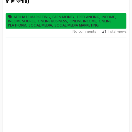
৫ টি উপায়)
,
,
,
,
AFFILIATE MARKETING
EARN MONEY
FREELANCING
INCOME
,
,
,
INCOME SOURCE
ONLINE BUSINESS
ONLINE INCOME
ONLINE
,
,
PLATFORM
SOCIAL MEDIA
SOCIAL MEDIA MARKETING
31
No comments
Total views