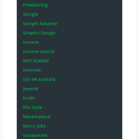
Freelancing
Google
Google Adsense
Graphic Design
income
income source
INSTAGRAM
Internet
iOS এবং Android
Jeneral
krishi
life style
Marketplace
Micro Jobs
occupation