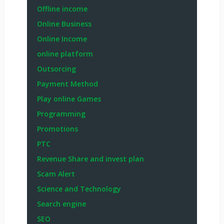
Offline income
Online Business
Online Income
online platform
Outsorcing
Payment Method
Play online Games
Programming
Promotions
PTC
Revenue Share and invest plan
Scam Alert
Science and Technology
Search engine
SEO