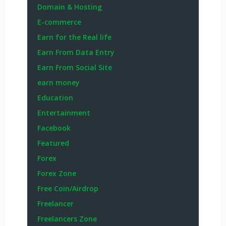
Domain & Hosting
E-commerce
Earn for the Real life
Earn From Data Entry
Earn From Social Site
earn money
Education
Entertainment
Facebook
Featured
Forex
Forex Zone
Free Coin/Airdrop
Freelancer
Freelancers Zone