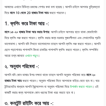
আমাদের এখানে বিভিন্ন রকমের পেশার কথা বলা হয়েছে। আপনি চাইলে আপনার বুদ্ধিমত্তা
দিয়ে
মাসে 10 থেকে 20 হাজার টাকা আয়
করতে পারবেন।
1. ব্লগিং করে টাকা আয় -:
মাসে ১৫-২০ হাজার টাকা আয় করার উপায়:
আপনি চাইলে আপনার হাতে থাকা মোবাইলটা
দিয়ে ব্লগিং শুরু করতে পারেন। ব্লগিং করার জন্য দরকার সৃজনশীলতা এবং লেখালেখির প্রতি
ভালোবাসা। আপনি যদি লিখতে ভালোবাসেন তাহলে আপনি ব্লগিং শুরু করতে পারেন। আপনি
ছেলে পড়াশোনার পাশাপাশি কিংবা চাকরির পাশাপাশি ব্লগিং করতে পারেন। ব্লগিং সম্পর্কিত
আরো তথ্য জানতে
এখানে পড়ুন
।
২. অনুবাদ পরিষেবা -:
আপনি যদি কোন ভাষার উপর দক্ষতা থাকে তাহলে আপনি অনুবাদ পরিষেবা করে
মাসে ২০
হাজার টাকা আয়
করতে পারেন। অনুবাদ পরিষেবা দিতে আপনাকে বাইরে যেতে হবে না। ঘরে
ইন্টারনেটের মাধ্যমে আপনি ট্রান্সলেশন বা অনুবাদ পরিষেবা দিয়ে
উপার্জন করতে পারেন
। এই
কাজটি করার জন্য আপনাকে কোন ধরনের টাকা খরচ করতে হবে না।
৩. কনটেন্ট রাইটিং করে আয় -: