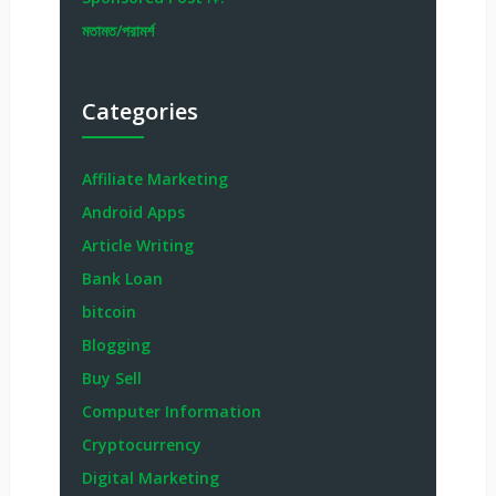
মতামত/পরামর্শ
Categories
Affiliate Marketing
Android Apps
Article Writing
Bank Loan
bitcoin
Blogging
Buy Sell
Computer Information
Cryptocurrency
Digital Marketing