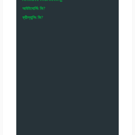
আউটসোর্সিং কি?
ফ্রীল্যান্সিং কি?