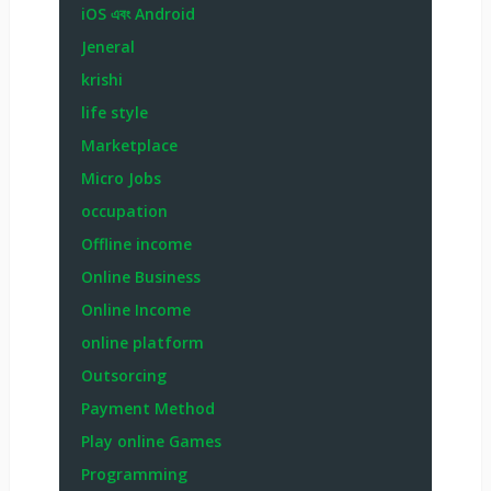
iOS এবং Android
Jeneral
krishi
life style
Marketplace
Micro Jobs
occupation
Offline income
Online Business
Online Income
online platform
Outsorcing
Payment Method
Play online Games
Programming