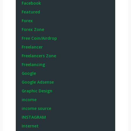
Facebook
Featured
Forex
Forex Zone
Free Coin/Airdrop
Freelancer
Freelancers Zone
Freelancing
Google
Google Adsense
Graphic Design
income
income source
INSTAGRAM
Internet