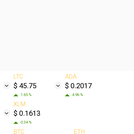
LTC
ADA
$ 45.75
$ 0.2017
1.65 %
4.96 %
XLM
$ 0.1613
0.34 %
BTC
ETH