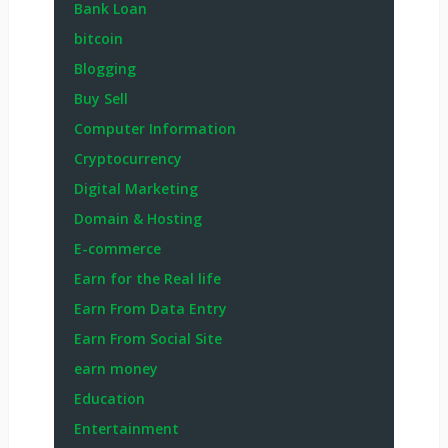
Bank Loan
bitcoin
Blogging
Buy Sell
Computer Information
Cryptocurrency
Digital Marketing
Domain & Hosting
E-commerce
Earn for the Real life
Earn From Data Entry
Earn From Social Site
earn money
Education
Entertainment