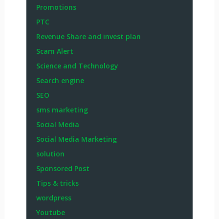
Promotions
PTC
Revenue Share and invest plan
Scam Alert
Science and Technology
Search engine
SEO
sms marketing
Social Media
Social Media Marketing
solution
Sponsored Post
Tips & tricks
wordpress
Youtube