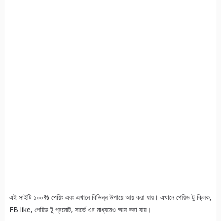
এই সাইটি ১০০% পেয়িং এবং এখানে বিভিন্ন উপায়ে আয় করা যায়। এখানে পেয়িড টু ক্লিক,
FB like, পেয়িড টু প্রমোট, সার্ভে এর মাধ্যমেও আয় করা যায়।