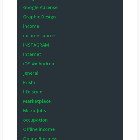
Google Adsense
Graphic Design
income
income source
INSTAGRAM
Internet
iOS এবং Android
Jeneral
krishi
life style
Marketplace
Micro Jobs
occupation
Offline income
Online Business