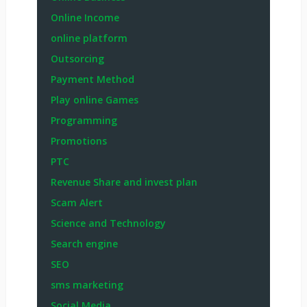
Online Income
online platform
Outsorcing
Payment Method
Play online Games
Programming
Promotions
PTC
Revenue Share and invest plan
Scam Alert
Science and Technology
Search engine
SEO
sms marketing
Social Media