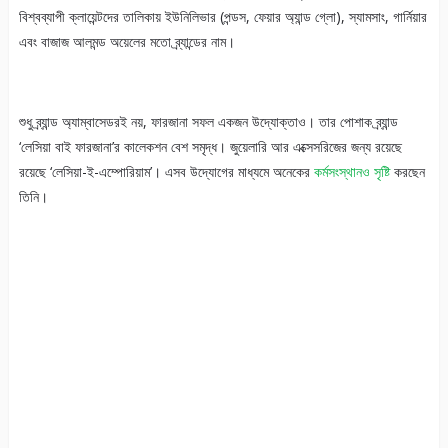
বিশ্বব্যাপী ক্লায়েন্টদের তালিকায় ইউনিলিভার (পন্ডস, ফেয়ার অ্যান্ড গ্লো), স্যামসাং, গার্নিয়ার
এবং বাজাজ আলমন্ড অয়েলের মতো ব্র্যান্ডের নাম।
শুধু ব্র্যান্ড অ্যাম্বাসেডরই নয়, ফারজানা সফল একজন উদ্যোক্তাও। তার পোশাক ব্র্যান্ড
‘লেসিয়া বাই ফারজানা’র কালেকশন বেশ সমৃদ্ধ। জুয়েলারি আর এক্সেসরিজের জন্য রয়েছে
রয়েছে ‘লেসিয়া-ই-এম্পোরিয়াম’। এসব উদ্যোগের মাধ্যমে অনেকের
কর্মসংস্থানও সৃষ্টি
করছেন
তিনি।