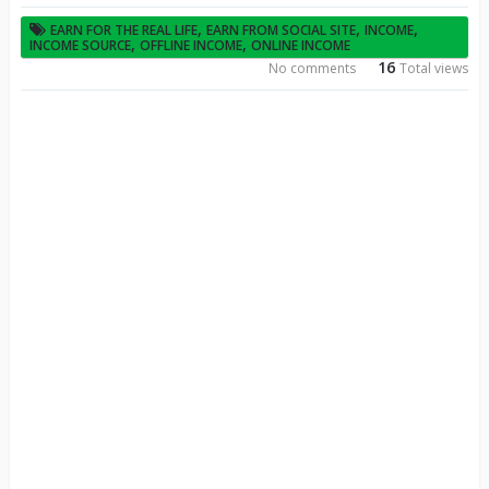
,
,
,
EARN FOR THE REAL LIFE
EARN FROM SOCIAL SITE
INCOME
,
,
INCOME SOURCE
OFFLINE INCOME
ONLINE INCOME
16
No comments
Total views