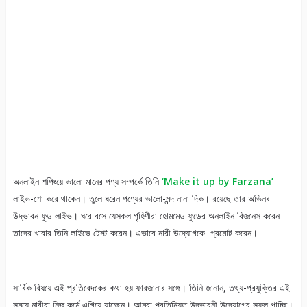
অনলাইন শপিংয়ে ভালো মানের পণ্য সম্পর্কে তিনি
‘Make it up by Farzana’
লাইভ-শো করে থাকেন। তুলে ধরেন পণ্যের ভালো-মন্দ নানা দিক। রয়েছে তার অভিনব
উদ্ভাবন ফুড লাইভ। ঘরে বসে যেসকল গৃহিণীরা হোমমেড ফুডের অনলাইন বিজনেস করেন
তাদের খাবার তিনি লাইভে টেস্ট করেন। এভাবে নারী উদ্যোগকে প্রমোট করেন।
সার্বিক বিষয়ে এই প্রতিবেদকের কথা হয় ফারজানার সঙ্গে। তিনি জানান, তথ্য-প্রযুক্তির এই
সময়ে নারীরা নিজ কর্মে এগিয়ে যাচ্ছেন। আমরা প্রতিনিয়ত উদ্ভাবনী উদ্যোগের সুফল পাচ্ছি।