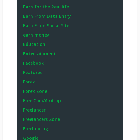
Earn for the Real life
Earn From Data Entry
Earn From Social Site
earn money
Education
Entertainment
Facebook
Featured
Forex
Forex Zone
Free Coin/Airdrop
Freelancer
Freelancers Zone
Freelancing
Google