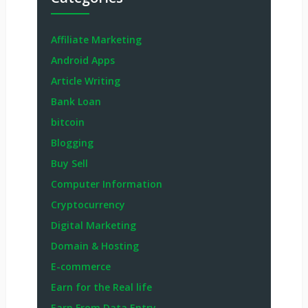
Affiliate Marketing
Android Apps
Article Writing
Bank Loan
bitcoin
Blogging
Buy Sell
Computer Information
Cryptocurrency
Digital Marketing
Domain & Hosting
E-commerce
Earn for the Real life
Earn From Data Entry