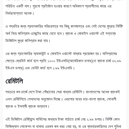
পরিচিত একটি নাম। পুরনো প্রতিষ্ঠান হওয়ার কারণে অধিকাংশ প্রবাসীদের কাছে এর
নির্ভরযোগ্যতা অনেক।
এ পদ্ধতির জন্য প্রদানকারির পরিচয়পত্র সহ কিছু কাগজপত্র এবং সেই দেশের মুদ্রার নির্দিষ্ট
অর্থ নিয়ে মানিগ্রাম এজেন্টের কাছে যেতে হবে। ব্যাংক ও মোবাইল ওয়ালেট এই গন্তব্যে
ডিজিটাল মুদ্রা মানিগ্রাম করা যায়।
এর জন্য গ্রহণকারির অ্যাকাউন্ট ও মোবাইল ওয়ালেট নাম্বার প্রয়োজন হয়। মানিগ্রামের
ক্ষেত্রে ক্রেডিট কার্ড হলে প্রতি ১০০০ ইউএসডি(আমেরিকান ডলার)তে ব্যাংক চার্জ ৩২.৯৯
ইউএস ডলার) এবং ডেবিট কার্ড হলে ১.৯৯ ইউএসডি।
রেমিটলি
সবচেয়ে কম চার্জে দেশে টাকা পৌছানোর সেরা মাধ্যম রেমিটলি। বাংলাদেশের অনেক ব্যাংকই
এখন রেমিটলিতে লেনদেনের অনুমোদন দিচ্ছে। এগুলোর মধ্যে ডাচ-বাংলা ব্যাংক, সোনালী
ব্যাংক ও ইসলামী ব্যাংক অন্যতম।
এই ডিজিটাল রেমিট্যান্স সার্ভিসের মাধ্যমে টাকা পাঠাতে চার্জ নেয় ২.৯৯ ডলার। নির্দিষ্ট কোন
ফিজিক্যাল লোকেশন না থাকায় এরকম কম খরচ নেয়া হয়, যা এর ব্যবহারকারিদের বেশ সুবিধা