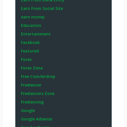
Earn From Social Site
earn money
Education
Entertainment
Facebook
Featured
Forex
Forex Zone
Free Coin/Airdrop
Freelancer
Freelancers Zone
Freelancing
Google
Google Adsense