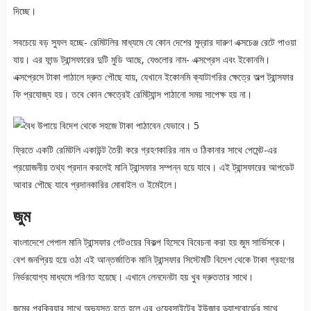
দিচ্ছে।
সবচেয়ে বড় সুফল হচ্ছে- রেমিটলির মাধ্যমে যে কোন দেশের মুদ্রার দারুণ এক্সচেঞ্জ রেটে পাওয়া
যায়। এর ফান্ড ট্রান্সফারের দুটি মুডি আছে, যেগুলোর নাম- এক্সপ্রেস এবং ইকোনমি।
এক্সপ্রেসে টাকা পাঠালে দ্রুত পৌছে যায়, যেখানে ইকোনমি ক্যাটাগরির ক্ষেত্রে অল্প ট্রান্সফার
ফি প্রযোজ্য হয়। তবে কোন ক্ষেত্রেই রেমিট্যান্স পাঠানো সময় সাপেক্ষ হয় না।
ফ্রিতে একটি রেমিটলি একাউন্ট তৈরী করে গ্রহণকারির নাম ও ঠিকানার সাথে পেমেন্ট-এর
প্রয়োজনীয় তথ্য প্রদান করলেই মানি ট্রান্সফার সম্পন্ন হয়ে যাবে। এই ট্রান্সফারের আপডেট
আবার পৌছে যাবে প্রদানকারির মোবাইল ও ইমেইলে।
জুম
বাংলাদেশে পেপাল মানি ট্রান্সফার গেটওয়ের বিকল্প হিসেবে বিবেচনা করা হয় জুম সার্ভিসকে।
বেশ জনপ্রিয় হয়ে ওঠা এই আন্তর্জাতিক মানি ট্রান্সফার সিস্টেমটি বিদেশ থেকে টাকা গ্রহণের
নির্ভরযোগ্য মাধ্যমে পরিণত হয়েছে। এখানে লেনদেনটা হয় খুব দ্রুততার সাথে।
জুমের প্রক্রিয়ার সাথে অভ্যস্ত হতে হলে এর ওয়েবসাইটের ইউজার ড্যাশবোর্ডের সাথে