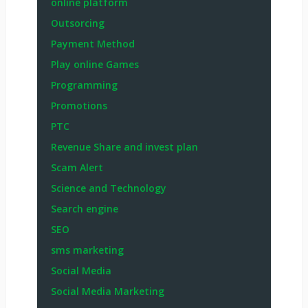
online platform
Outsorcing
Payment Method
Play online Games
Programming
Promotions
PTC
Revenue Share and invest plan
Scam Alert
Science and Technology
Search engine
SEO
sms marketing
Social Media
Social Media Marketing