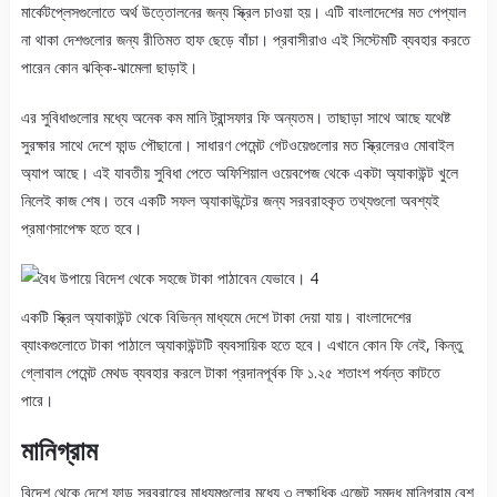
মার্কেটপ্লেসগুলোতে অর্থ উত্তোলনের জন্য স্ক্রিল চাওয়া হয়। এটি বাংলাদেশের মত পেপ্যাল
না থাকা দেশগুলোর জন্য রীতিমত হাফ ছেড়ে বাঁচা। প্রবাসীরাও এই সিস্টেমটি ব্যবহার করতে
পারেন কোন ঝক্কি-ঝামেলা ছাড়াই।
এর সুবিধাগুলোর মধ্যে অনেক কম মানি ট্রান্সফার ফি অন্যতম। তাছাড়া সাথে আছে যথেষ্ট
সুরক্ষার সাথে দেশে ফান্ড পৌছানো। সাধারণ পেমেন্ট গেটওয়েগুলোর মত স্ক্রিলেরও মোবাইল
অ্যাপ আছে। এই যাবতীয় সুবিধা পেতে অফিশিয়াল ওয়েবপেজ থেকে একটা অ্যাকাউন্ট খুলে
নিলেই কাজ শেষ। তবে একটি সফল অ্যাকাউন্টের জন্য সরবরাহকৃত তথ্যগুলো অবশ্যই
প্রমাণসাপেক্ষ হতে হবে।
একটি স্ক্রিল অ্যাকাউন্ট থেকে বিভিন্ন মাধ্যমে দেশে টাকা দেয়া যায়। বাংলাদেশের
ব্যাংকগুলোতে টাকা পাঠালে অ্যাকাউন্টটি ব্যবসায়িক হতে হবে। এখানে কোন ফি নেই, কিন্তু
গ্লোবাল পেমেন্ট মেথড ব্যবহার করলে টাকা প্রদানপূর্বক ফি ১.২৫ শতাংশ পর্যন্ত কাটতে
পারে।
মানিগ্রাম
বিদেশ থেকে দেশে ফান্ড সরবরাহের মাধ্যমগুলোর মধ্যে ৩ লক্ষাধিক এজেন্ট সমৃদ্ধ মানিগ্রাম বেশ