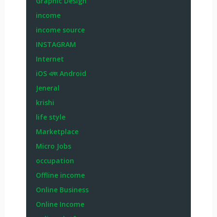
Graphic Design
income
income source
INSTAGRAM
Internet
iOS এবং Android
Jeneral
krishi
life style
Marketplace
Micro Jobs
occupation
Offline income
Online Business
Online Income