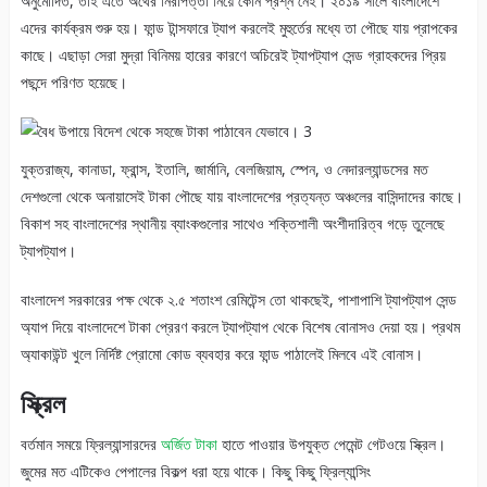
অনুমোদিত, তাই এতে অর্থের নিরাপত্তা নিয়ে কোন প্রশ্ন নেই। ২০১৯ সালে বাংলাদেশে
এদের কার্যক্রম শুরু হয়। ফান্ড টান্সফারে ট্যাপ করলেই মুহুর্তের মধ্যে তা পৌছে যায় প্রাপকের
কাছে। এছাড়া সেরা মুদ্রা বিনিময় হারের কারণে অচিরেই ট্যাপট্যাপ সেন্ড গ্রাহকদের প্রিয়
পছন্দে পরিণত হয়েছে।
যুক্তরাজ্য, কানাডা, ফ্রান্স, ইতালি, জার্মানি, বেলজিয়াম, স্পেন, ও নেদারল্যান্ডসের মত
দেশগুলো থেকে অনায়াসেই টাকা পৌছে যায় বাংলাদেশের প্রত্যন্ত অঞ্চলের বাসিন্দাদের কাছে।
বিকাশ সহ বাংলাদেশের স্থানীয় ব্যাংকগুলোর সাথেও শক্তিশালী অংশীদারিত্ব গড়ে তুলেছে
ট্যাপট্যাপ।
বাংলাদেশ সরকারের পক্ষ থেকে ২.৫ শতাংশ রেমিটেন্স তো থাকছেই, পাশাপাশি ট্যাপট্যাপ সেন্ড
অ্যাপ দিয়ে বাংলাদেশে টাকা প্রেরণ করলে ট্যাপট্যাপ থেকে বিশেষ বোনাসও দেয়া হয়। প্রথম
অ্যাকাউন্ট খুলে নির্দিষ্ট প্রোমো কোড ব্যবহার করে ফান্ড পাঠালেই মিলবে এই বোনাস।
স্ক্রিল
বর্তমান সময়ে ফ্রিল্যান্সারদের
অর্জিত টাকা
হাতে পাওয়ার উপযুক্ত পেমেন্ট গেটওয়ে স্ক্রিল।
জুমের মত এটিকেও পেপালের বিকল্প ধরা হয়ে থাকে। কিছু কিছু ফ্রিল্যান্সিং