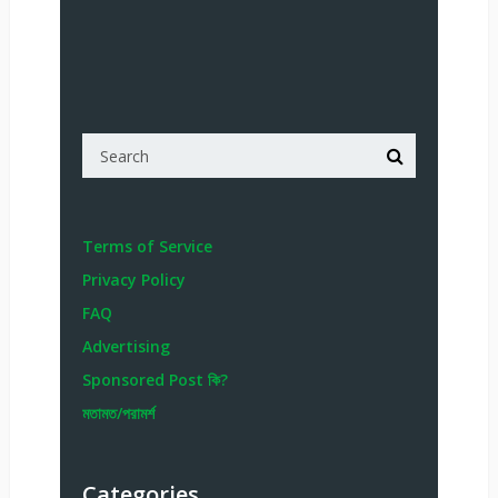
Terms of Service
Privacy Policy
FAQ
Advertising
Sponsored Post কি?
মতামত/পরামর্শ
Categories