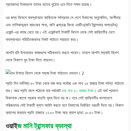
গ্রাহকদের টাকাগুলো তাদের হাতের মুঠোয় এনে দিতে সক্ষম হয়েছে।
এর জন্য বিদেশে অবস্থানরত ব্যক্তিকে সর্বপ্রথম সে দেশে বিকাশের অনুমোদিত, অংশীদার
এবং তালিকাভূক্ত ব্যাংকের শাখা, মানি এক্সচেঞ্জ কিংবা এমটিও(মানি ট্রান্সফার অপারেটর)
এজেন্ট-এর কাছে যেতে হয়। এই এজেন্টরাই টাকাটি বিদেশ থেকে সেই ব্যক্তিটির দেশে
অবস্থানরত পরিচিতজনদের নিকট পাঠাতে সহায়তা করে।
আপনি যদি উপরোক্ত কাজগুলো সঠিকভাবে করতে পারেন। তাহলে আপনি সহজেই বিদেশ
থেকে বিকাশে খুব টাকা দিতে পারবেন।
প্রতি দিন সর্বনিম্ন ৫০ টাকা থেকে শুরু করে সর্বোচ্চ এক লাখ ২৫ হাজার টাকা পর্যন্ত পাঠানো
যায়। আর প্রতি মাসে পাঠানো যায় সর্বমোট
চার লাখ ৫০ হাজার টাকা
। এই অর্থ প্রদানে
বিকাশকে কোনো প্রকার বাড়তি মূল্য দিতে হয় না। তবে সেই ব্যক্তিটির বাংলাদেশে
পরিজনদের সেই টাকাটি ক্যাশ আউট করতে হলে বিকাশের নির্ধারিত খরচটি দিতে হয়। বিকাশ
অ্যাপের মাধ্যমে প্রতি হাজারে ১৭.৫০ টাকা আর অ্যাপ ছাড়া ১৮.৫০ টাকা।
ওয়াই
জ
মানি ট্রান্সফার ব্যবস্থা