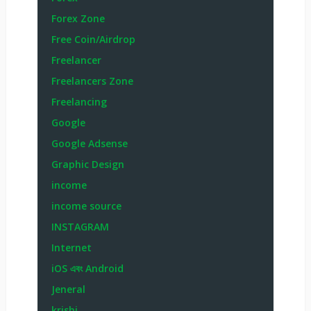
Forex Zone
Free Coin/Airdrop
Freelancer
Freelancers Zone
Freelancing
Google
Google Adsense
Graphic Design
income
income source
INSTAGRAM
Internet
iOS এবং Android
Jeneral
krishi