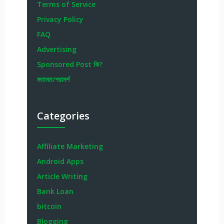
Terms of Service
Privacy Policy
FAQ
Advertising
Sponsored Post কি?
মতামত/পরামর্শ
Categories
Affiliate Marketing
Android Apps
Article Writing
Bank Loan
bitcoin
Blogging