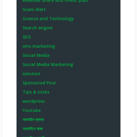
Revenue Share and invest plan
Scam Alert
Science and Technology
Search engine
SEO
sms marketing
Social Media
Social Media Marketing
solution
Sponsored Post
Tips & tricks
wordpress
Youtube
অনলাইন ব্যবসা
অনলাইনে কাজ