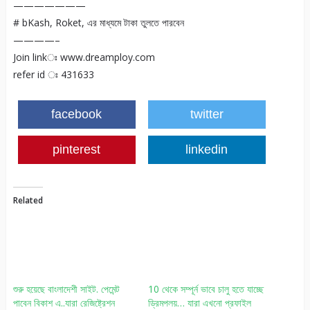
———————
# bKash, Roket, এর মাধ্যমে টাকা তুলতে পারবেন
————–
Join linkঃ www.dreamploy.com
refer id ঃ 431633
facebook
twitter
pinterest
linkedin
Related
শুরু হয়েছে বাংলাদেশী সাইট. পেমেন্ট
10 থেকে সম্পূর্ন ভাবে চালু হতে যাচ্ছে
পাবেন বিকাশ এ..যারা রেজিষ্ট্রেশন
ড্রিমপলয়… যারা এখনো প্রফাইল