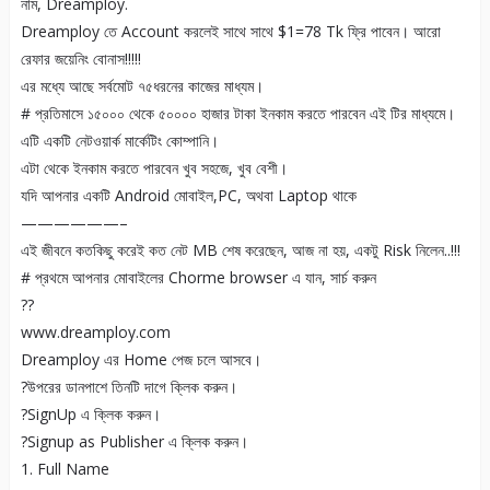
নাম, Dreamploy.
Dreamploy তে Account করলেই সাথে সাথে $1=78 Tk ফ্রি পাবেন। আরো
রেফার জয়েনিং বোনাস!!!!!
এর মধ্যে আছে সর্বমোট ৭৫ধরনের কাজের মাধ্যম।
# প্রতিমাসে ১৫০০০ থেকে ৫০০০০ হাজার টাকা ইনকাম করতে পারবেন এই টির মাধ্যমে।
এটি একটি নেটওয়ার্ক মার্কেটিং কোম্পানি।
এটা থেকে ইনকাম করতে পারবেন খুব সহজে, খুব বেশী।
যদি আপনার একটি Android মোবাইল,PC, অথবা Laptop থাকে
——————–
এই জীবনে কতকিছু করেই কত নেট MB শেষ করেছেন, আজ না হয়, একটু Risk নিলেন..!!!
# প্রথমে আপনার মোবাইলের Chorme browser এ যান, সার্চ করুন
??
www.dreamploy.com
Dreamploy এর Home পেজ চলে আসবে।
?উপরের ডানপাশে তিনটি দাগে ক্লিক করুন।
?SignUp এ ক্লিক করুন।
?Signup as Publisher এ ক্লিক করুন।
1. Full Name