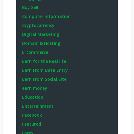
Buy Sell
Computer Information
Cryptocurrency
Digital Marketing
Domain & Hosting
E-commerce
Earn for the Real life
Earn From Data Entry
Earn From Social Site
earn money
Education
Entertainment
Facebook
Featured
Forex