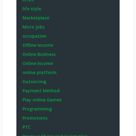
life style
Marketplace
Micro Jobs
occupation
Offline income
Online Business
Online Income
online platform
Outsorcing
Payment Method
Play online Games
Programming
Promotions
PTC