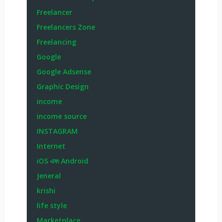
Freelancer
Freelancers Zone
Freelancing
Google
Google Adsense
Graphic Design
income
income source
INSTAGRAM
Internet
iOS এবং Android
Jeneral
krishi
life style
Marketplace