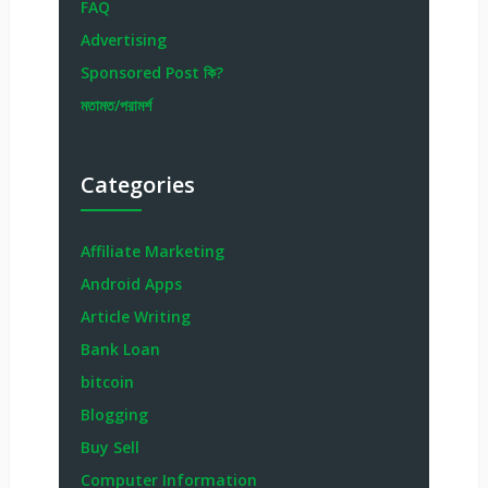
FAQ
Advertising
Sponsored Post কি?
মতামত/পরামর্শ
Categories
Affiliate Marketing
Android Apps
Article Writing
Bank Loan
bitcoin
Blogging
Buy Sell
Computer Information