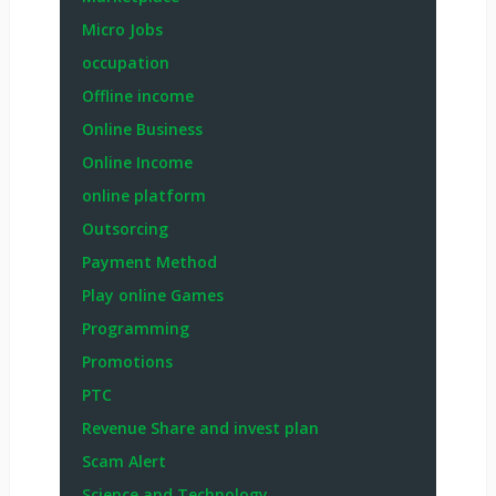
Micro Jobs
occupation
Offline income
Online Business
Online Income
online platform
Outsorcing
Payment Method
Play online Games
Programming
Promotions
PTC
Revenue Share and invest plan
Scam Alert
Science and Technology