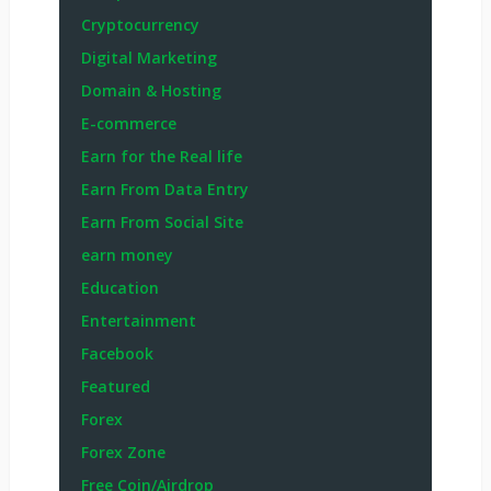
Cryptocurrency
Digital Marketing
Domain & Hosting
E-commerce
Earn for the Real life
Earn From Data Entry
Earn From Social Site
earn money
Education
Entertainment
Facebook
Featured
Forex
Forex Zone
Free Coin/Airdrop