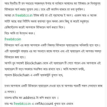
আর দ্বিতীয় টি হল সবচেয়ে সহজলভ্য উপায় যা বর্তমানে আমাদের মত ইউজার কে বিনামুল্যে
বিটকয়েন আর্ন করার সুযোগ দেয়। তবে এটি কতদিন থাকবে তা বলা মুশকিল।
আমরা যে
freebitco.in
ইউজ করি তা এই প্রসেসের ই অংশ। এরকম আর ও অনেক
সাইট আছে যারা পিটিসি অথবা ক্যাপচা পুরন অথবা কোন কিছু না করেই শুধুমাত্র
রেজিস্ট্রেশন করেই আপনাকে বিটকয়েন আর্ন করতে দিবে।
নিচে আমি তা উল্লেখ করব।
freebitcoin
বিটকয়েন আর্ন এর জন্য আপনাকে একটি নিজস্ব বিটকয়েন অ্যাড্রেসের অধিকারি হতে হবে।
এটি অ্যাকাউন্ট নাম্বার এর মত সবখানে কাজে লাগবে এবং এই অ্যাড্রেস এই আপনার সমস্ত
বিটকয়েন জমা হবে।
আপনি খুব সহজেই Blockchain থেকে এই অ্যাড্রেস টি পেতে পারেন এবং আপনাকে এই
অ্যাড্রেস টি যত্ন সহকারে সংরক্ষিত করে রাখতে হবে। আমি সংক্ষেপে বলছি,
প্রথমে Blockchain এ একটি অ্যাকাউন্ট খুলতে হবে,
তখন আপনাকে একটি বিটকয়েন অ্যাড্রেস দেওয়া হবে যা আপনার পরবর্তী সকল লেনদেনে কাজ
এ লাগবে।
তারপর ছবির মত address টা কপি করতে হবে ।
তার পর
freebitco.in
এ একটিAccount খুলতে হবে এভাবে