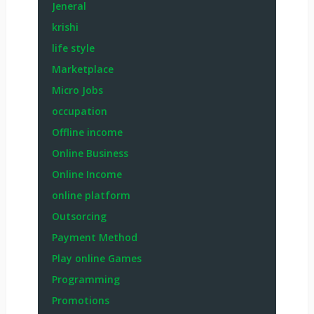
Jeneral
krishi
life style
Marketplace
Micro Jobs
occupation
Offline income
Online Business
Online Income
online platform
Outsorcing
Payment Method
Play online Games
Programming
Promotions