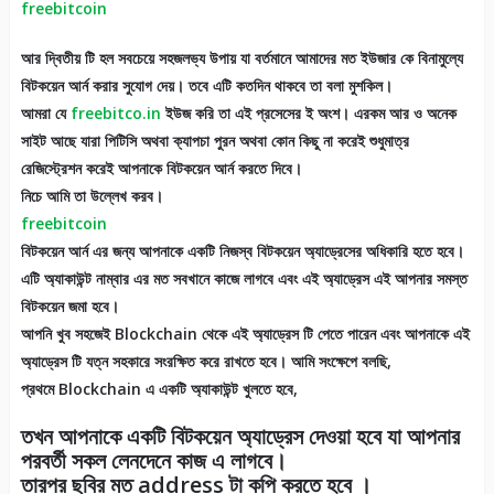
freebitcoin
আর দ্বিতীয় টি হল সবচেয়ে সহজলভ্য উপায় যা বর্তমানে আমাদের মত ইউজার কে বিনামুল্যে
বিটকয়েন আর্ন করার সুযোগ দেয়। তবে এটি কতদিন থাকবে তা বলা মুশকিল।
আমরা যে
freebitco.in
ইউজ করি তা এই প্রসেসের ই অংশ। এরকম আর ও অনেক
সাইট আছে যারা পিটিসি অথবা ক্যাপচা পুরন অথবা কোন কিছু না করেই শুধুমাত্র
রেজিস্ট্রেশন করেই আপনাকে বিটকয়েন আর্ন করতে দিবে।
নিচে আমি তা উল্লেখ করব।
freebitcoin
বিটকয়েন আর্ন এর জন্য আপনাকে একটি নিজস্ব বিটকয়েন অ্যাড্রেসের অধিকারি হতে হবে।
এটি অ্যাকাউন্ট নাম্বার এর মত সবখানে কাজে লাগবে এবং এই অ্যাড্রেস এই আপনার সমস্ত
বিটকয়েন জমা হবে।
আপনি খুব সহজেই Blockchain থেকে এই অ্যাড্রেস টি পেতে পারেন এবং আপনাকে এই
অ্যাড্রেস টি যত্ন সহকারে সংরক্ষিত করে রাখতে হবে। আমি সংক্ষেপে বলছি,
প্রথমে Blockchain এ একটি অ্যাকাউন্ট খুলতে হবে,
তখন আপনাকে একটি বিটকয়েন অ্যাড্রেস দেওয়া হবে যা আপনার
পরবর্তী সকল লেনদেনে কাজ এ লাগবে।
তারপর ছবির মত address টা কপি করতে হবে ।