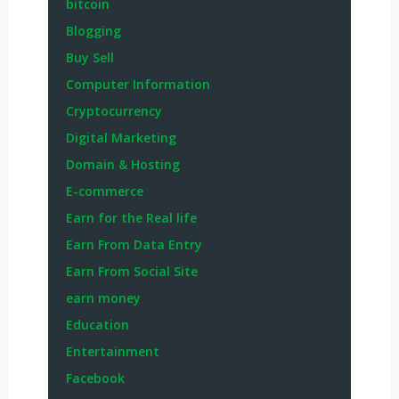
bitcoin
Blogging
Buy Sell
Computer Information
Cryptocurrency
Digital Marketing
Domain & Hosting
E-commerce
Earn for the Real life
Earn From Data Entry
Earn From Social Site
earn money
Education
Entertainment
Facebook