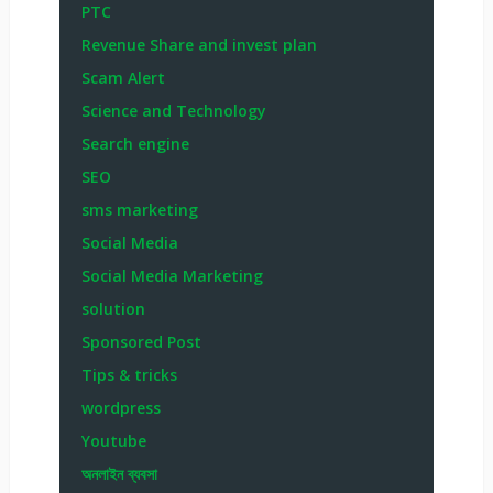
PTC
Revenue Share and invest plan
Scam Alert
Science and Technology
Search engine
SEO
sms marketing
Social Media
Social Media Marketing
solution
Sponsored Post
Tips & tricks
wordpress
Youtube
অনলাইন ব্যবসা