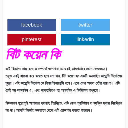
facebook
twitter
pinterest
linkedin
বিট কয়েন কি
এটি কিভাবে কাজ করে এ সম্পর্কে আপনারা অনেকেই ভালোভাবে জেনে ফেলেছেন।
তবুও একটু হালকা করে বলতে হলে বলা যায়, বিট কয়েন হল একটি অনলাইন কারেন্সি সিস্টেমের
মুদ্রা। এই কারেন্সি সিস্টেম কে ক্রিপ্টোকারেন্সি বলে। একে দেখা অথবা ছোঁয়া যায় না। এটি
তৈরি হয় অনলাইন এ , এবং ব্যবহারিতও হয় অনলাইন এ ডিজিটাল মাধ্যমে।
বিটকয়েন পুরোপুরি আমাদের দ্বারাই নিয়ন্ত্রিত, এটি কোন প্রতিষ্ঠান বা ব্যক্তি দ্বারা নিয়ন্ত্রিত
হয় না। আপনি নিজেই অনলাইন থেকে এটি রোজগার করতে পারবেন।