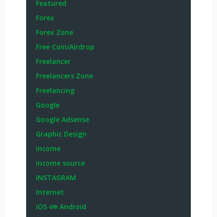
Featured
Forex
Forex Zone
Free Coin/Airdrop
Freelancer
Freelancers Zone
Freelancing
Google
Google Adsense
Graphic Design
income
income source
INSTAGRAM
Internet
iOS এবং Android