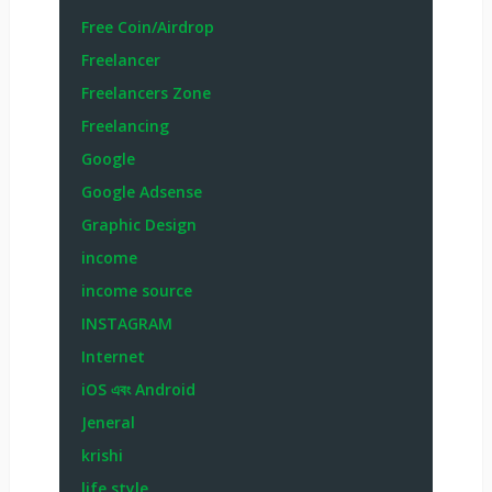
Free Coin/Airdrop
Freelancer
Freelancers Zone
Freelancing
Google
Google Adsense
Graphic Design
income
income source
INSTAGRAM
Internet
iOS এবং Android
Jeneral
krishi
life style