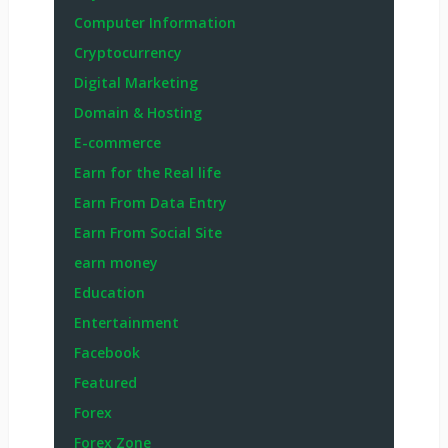
Computer Information
Cryptocurrency
Digital Marketing
Domain & Hosting
E-commerce
Earn for the Real life
Earn From Data Entry
Earn From Social Site
earn money
Education
Entertainment
Facebook
Featured
Forex
Forex Zone