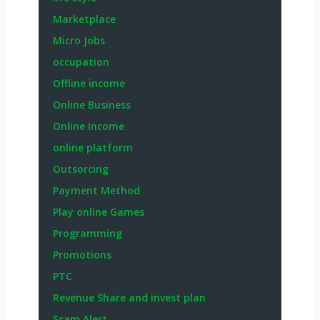
Marketplace
Micro Jobs
occupation
Offline income
Online Business
Online Income
online platform
Outsorcing
Payment Method
Play online Games
Programming
Promotions
PTC
Revenue Share and invest plan
Scam Alert