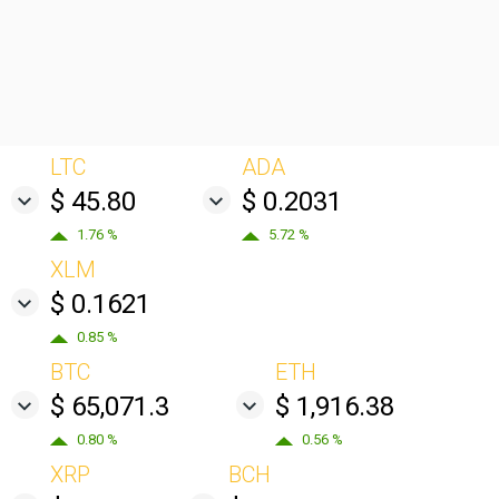
LTC
ADA
$ 45.80
$ 0.2031
1.76 %
5.72 %
XLM
$ 0.1621
0.85 %
BTC
ETH
$ 65,071.3
$ 1,916.38
0.80 %
0.56 %
XRP
BCH