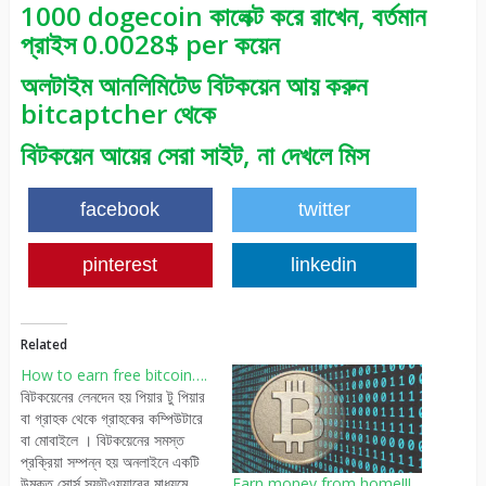
1000 dogecoin কালেক্ট করে রাখেন, বর্তমান
প্রাইস 0.0028$ per কয়েন
অলটাইম আনলিমিটেড বিটকয়েন আয় করুন
bitcaptcher থেকে
বিটকয়েন আয়ের সেরা সাইট, না দেখলে মিস
facebook
twitter
pinterest
linkedin
Related
How to earn free bitcoin….
বিটকয়েনের লেনদেন হয় পিয়ার টু পিয়ার
বা গ্রাহক থেকে গ্রাহকের কম্পিউটারে
বা মোবাইলে । বিটকয়েনের সমস্ত
প্রক্রিয়া সম্পন্ন হয় অনলাইনে একটি
উন্মুক্ত সোর্স সফটওয়্যারের মাধ্যমে
Earn money from home!!!