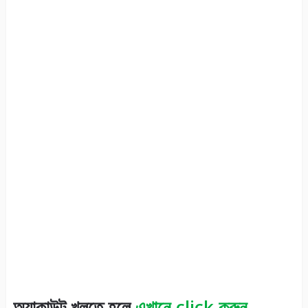
অ্যাকাউন্ট খুলতে হলে
এখানে click করুন