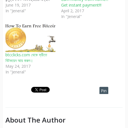
অথবা কোন ওয়েব সাইটের মাধ্যমে ।
June 19, 2017
Get instant payment!!!
অ্যাকাউন্ট খুলতে হলে এখানে click
In "Jeneral"
April 2, 2017
করুন ইউরোপ, আমেরিকা উন্নত দেশে
In "Jeneral"
অল্প সময়েই বিটকয়েন পদ্ধতি
জনপ্রিয়তা অর্জন করে নিয়েছে।
খুব বেশী…
btcclicks.com থেকে ফ্রীতে
বিটকয়েন আয় করুন।
May 24, 2017
In "Jeneral"
Pin
It
About The Author