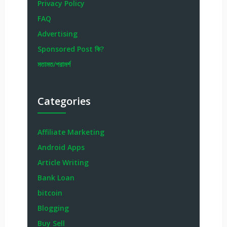
Privacy Policy
FAQ
Advertising
Sponsored Post কি?
মতামত/পরামর্শ
Categories
Affiliate Marketing
Android Apps
Article Writing
Bank Loan
bitcoin
Blogging
Buy Sell