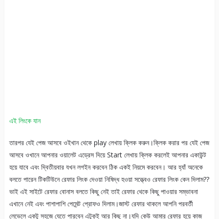
এই লিংকে যান
তারপর যেই পেজ আসবে ওইখান থেকে play লেখায় ক্লিক করুন।ক্লিক করার পর যেই পেজ
আসবে ওখানে আপনার ওয়ালেট এড্রেস দিয়ে Start লেখায় ক্লিক করলেই আপনার একাউন্ট
হয়ে যাবে এবং দ্বিতীয়বার যখন লগইন করবেন ঠিক একই নিয়মে করবেন। আর হ্যাঁ অনেকে
বলতে পারেন টিকটিউনে রেফার লিংক দেওয়া নিষিদ্ধ হওয়া সত্ত্বেও রেফার লিংক কেন দিলাম??
ভাই এই সাইটে রেফার বোনাস বলতে কিছু নেই তাই রেফার থেকে কিছু পাওয়ার সম্ভাবনা
এখানে নেই এবং পাশাপাশি পেমেন্ট প্রোফও দিলাম।জাস্ট রেফার থাকলে আপনি পরবর্তী
লেভেলে একটু সহজে যেতে পারবেন এটুকুই আর কিছু না।যদি কেউ আমার রেফার হয়ে কাজ