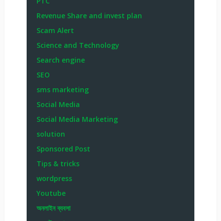
PTC
Revenue Share and invest plan
Scam Alert
Science and Technology
Search engine
SEO
sms marketing
Social Media
Social Media Marketing
solution
Sponsored Post
Tips & tricks
wordpress
Youtube
অনলাইন ব্যবসা