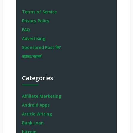
Terms of Service
Privacy Policy
FAQ
Advertising
Sponsored Post কি?
মতামত/পরামর্শ
Categories
Affiliate Marketing
Android Apps
Article Writing
Bank Loan
bitcoin