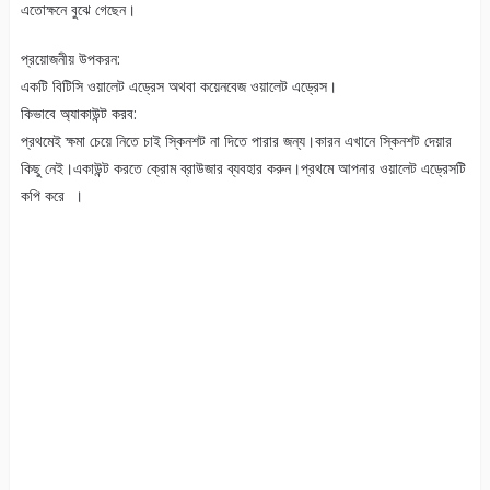
এতোক্ষনে বুঝে গেছেন।
প্রয়োজনীয় উপকরন:
একটি বিটিসি ওয়ালেট এড্রেস অথবা কয়েনবেজ ওয়ালেট এড্রেস।
কিভাবে অ্যাকাউন্ট করব:
প্রথমেই ক্ষমা চেয়ে নিতে চাই স্কিনশট না দিতে পারার জন্য।কারন এখানে স্কিনশট দেয়ার
কিছু নেই।একাউন্ট করতে ক্রোম ব্রাউজার ব্যবহার করুন।প্রথমে আপনার ওয়ালেট এড্রেসটি
কপি করে ।