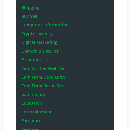
Blogging
Buy Sell
Computer Information
Cryptocurrency
Digital Marketing
Domain & Hosting
E-commerce
Earn for the Real life
Earn From Data Entry
Earn From Social Site
earn money
Education
Entertainment
Facebook
Featured