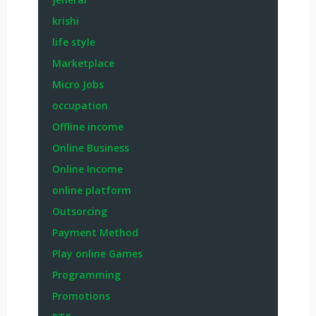
krishi
life style
Marketplace
Micro Jobs
occupation
Offline income
Online Business
Online Income
online platform
Outsorcing
Payment Method
Play online Games
Programming
Promotions