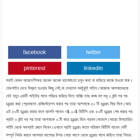
facebook
twitter
pinterest
linkedin
সবাই কেমন আছেন?নিশ্চয় অনেক অনেক ভালো!!তো চলুন কথা না বাড়িয়ে কাজে যাওয়া যাক।
হেডলাইন দেখে বিব্রত হওয়ার কিছু নেই,যা দেখলেন সবটুকুই সত্যি।আজকে আপনাদেরকে
যেই নতুন একটি সাইটের সাথে পরিচয় করিয়ে দিতে যাচ্ছি তার কাজ হল শুধু ৩ ঘন্টা পর পর
spin করা।প্রথমতো রেজিস্ট্রেশন করার পর তারা আপনাকে ৫০ টি spin ফ্রি দিবে।আর
এই ৫০টি spin করার ফলে আপনি পাবেন ৭$-১০$ বিটিসি এবং ৫০টি spin শেষ করার পর
প্রতি ৩ ঘন্টা পর পর তারা আপনাকে ৩ টি করে spin দিবে প্রথম লেভেলে।আরো বিস্তারিত
সাইট থেকে অবশ্যই জেনে নিবেন।এখানে প্রতি spin কতো পরিমান বিটিসি পাবেন সেটি
সম্পূর্ন নির্ভর করবে আপনার ভাগ্যের উপর।যারা আগে থেকে spin সাথে জড়িত তারা নিশ্চয়