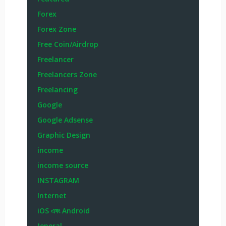
Forex
Forex Zone
Free Coin/Airdrop
Freelancer
Freelancers Zone
Freelancing
Google
Google Adsense
Graphic Design
income
income source
INSTAGRAM
Internet
iOS এবং Android
Jeneral