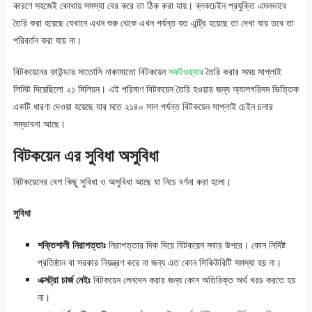
কারণে সহজেই কোথায় সমস্যা বের করে তা ঠিক করা যায়। ব্লকচেইন প্রযুক্তি এমনভাবে
তৈরি করা হয়েছে যেখানে এখন শুরু থেকে এখন পর্যন্ত যত এন্ট্রি হয়েছে তা দেখা যায় তবে তা
পরিবর্তন করা যায় না।
বিটকয়েনের ফাউন্ডার সাতোসি নাকামাতো বিটকয়েন
সফটওয়্যার
তৈরি করার সময় সাপ্লাই
লিমিট দিয়েছিলো ২১ মিলিয়ন। এই পরিমাণ বিটকয়েন তৈরি হওয়ার জন্য অ্যালগরিদম ভিত্তিক
একটি ধারণা দেওয়া হয়েছে যার মতে ২১৪০ সাল পর্যন্ত বিটকয়েন সাপ্লাই চেইন চলার
সম্ভাবনা আছে।
বিটকয়েন এর সুবিধা অসুবিধা
বিটকয়েনের বেশ কিছু সুবিধা ও অসুবিধা আছে যা নিচে বর্ণনা করা হলো।
সুবিধা
শক্তিশালী নিরাপত্তাঃ
নিরাপত্তার দিক দিয়ে বিটকয়েন সবার উপরে। কোন নির্দিষ্ট
প্রতিষ্ঠান বা সরকার নিয়ন্ত্রণ করে না জন্য এত কোন সিকিউরিটি সমস্যা হয় না।
এক্সট্রা চার্জ নেইঃ
বিটকয়েন লেনদেন করার জন্য কোন অতিরিক্ত অর্থ খরচ করতে হয়
না।