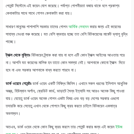
পেমেন্ট সিস্টেমে এই কয়েন যোগ করেছে। পর্যাপ্ত গোপনীয়তা বজায় থাকে বলে প্রকাশ্য
কেনাকাটার সাথে সাথে গোপন কেনাকাটা করা যায়।
সাধারণ মানুষের পাশাপাশি সরকার তাদের গোপন
আর্থিক লেনদেন
করার জন্য এই কয়েনের
সাহায্য নেওয়া শুরু করেছে। যত বেশি ব্যবহার হচ্ছে তত বেশি বিটকয়েনের মার্কেট ভ্যালু বৃদ্ধি
পাচ্ছে।
ট্যাক্স থেকে মুক্তিঃ
বিটকয়েন ট্র্যাক করা যায় না বলে এটি কোন ট্যাক্স আইনের আওতায় পরে
না। আপনি যত কয়েনের মালিক হন তাতে কোন সমস্যা নেই। আপনাকে কোনো ট্যাক্স দিতে
হবে না এবং সরকার আপনাকে বাধ্য করতে পারবে না।
ডার্ক ওয়েবে পেমেন্টঃ
ডার্ক ওয়েব একটি নিষিদ্ধ জিনিস। এখানে সকল ধরনের ইলিগাল আধুনিক
অস্ত্র, হিউম্যান অর্গান, ক্রেডিট কার্ড, ভাড়াটে সৈন্য ইত্যাদি সহ আরও অনেক কিছু পাওয়া
যায়। যেহেতু ডার্ক ওয়েব অনেক গোপন একটা বিষয় এবং বড় বড় দেশের সরকার এগুলো
তদারকি করে সেহেতু এখান থেকে গোপনে কিছু ক্রয় করতে চাইলে বিটকয়েন একমাত্র
অবলম্বন।
অতএব, ডার্ক ওয়েব থেকে কোন কিছু ক্রয় করলে তার পেমেন্ট করার জন্য এই কয়েন
ইউজ