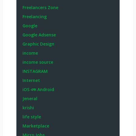
Freelancers Zone
Freelancing
Google
Google Adsense
Graphic Design
income
income source
INSTAGRAM
Internet
iOS এবং Android
Jeneral
krishi
life style
Marketplace
Micro Jobs