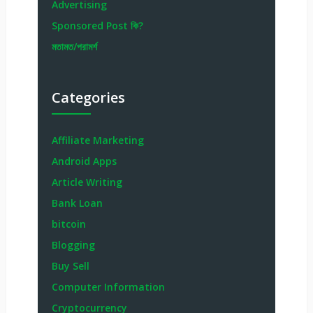
Advertising
Sponsored Post কি?
মতামত/পরামর্শ
Categories
Affiliate Marketing
Android Apps
Article Writing
Bank Loan
bitcoin
Blogging
Buy Sell
Computer Information
Cryptocurrency