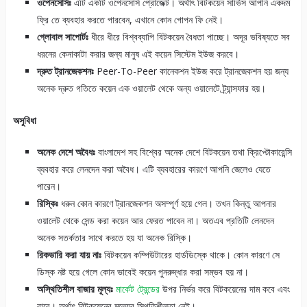
ওপেনসোর্সঃ
এটি একটি ওপেনসোর্স প্রোজেক্ট। অর্থাৎ বিটকয়েন সার্ভিস আপনি একদম
ফ্রি তে ব্যবহার করতে পারবেন, এখানে কোন গোপন ফি নেই।
গ্লোবাল সাপোর্টঃ
ধীরে ধীরে বিশ্বব্যাপি বিটকয়েন বৈধতা পাচ্ছে। অদূর ভবিষ্যতে সব
ধরনের কেনাকাটা করার জন্য মানুষ এই কয়েন সিস্টেম ইউজ করবে।
দ্রুত ট্রানজেকশনঃ
Peer-To-Peer কানেকশন ইউজ করে ট্রানজেকশন হয় জন্য
অনেক দ্রুত গতিতে কয়েন এক ওয়ালেট থেকে অন্য ওয়ালেটে ট্র্যান্সফার হয়।
অসুবিধা
অনেক দেশে অবৈধঃ
বাংলাদেশ সহ বিশ্বের অনেক দেশে বিটকয়েন তথা ক্রিপ্টোকারেন্সি
ব্যবহার করে লেনদেন করা অবৈধ। এটি ব্যবহারের কারণে আপনি জেলেও যেতে
পারেন।
রিস্কিঃ
ধরুন কোন কারণে ট্রানজেকশন অসম্পূর্ণ হয়ে গেল। তখন কিন্তু আপনার
ওয়ালেট থেকে সেন্ড করা কয়েন আর ফেরত পাবেন না। অতএব প্রতিটি লেনদেন
অনেক সতর্কতার সাথে করতে হয় যা অনেক রিস্কি।
রিকভারি করা যায় নাঃ
বিটকয়েন কম্পিউটারের হার্ডডিস্কে থাকে। কোন কারণে সে
ডিস্ক নষ্ট হয়ে গেলে কোন ভাবেই কয়েন পুনরুদ্ধার করা সম্ভব হয় না।
অস্থিতিশীল বাজার মূল্যঃ
মার্কেট ট্রেন্ডের
উপর নির্ভর করে বিটকয়েনের দাম কবে এবং
বারে। অর্থাৎ বিটকয়েনের মূল্যের স্থিতিশীলতা নেই।