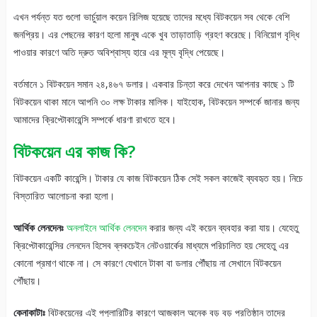
এখন পর্যন্ত যত গুলো ভার্চুয়াল কয়েন রিলিজ হয়েছে তাদের মধ্যে বিটকয়েন সব থেকে বেশি
জনপ্রিয়। এর পেছনের কারণ হলো মানুষ একে খুব তাড়াতাড়ি গ্রহণ করেছে। বিনিয়োগ বৃদ্ধি
পাওয়ার কারণে অতি দ্রুত অবিশ্বাস্য হারে এর মূল্য বৃদ্ধি পেয়েছে।
বর্তমানে ১ বিটকয়েন সমান ২৪,৪৬৭ ডলার। একবার চিন্তা করে দেখেন আপনার কাছে ১ টি
বিটকয়েন থাকা মানে আপনি ৩০ লক্ষ টাকার মালিক। যাইহোক, বিটকয়েন সম্পর্কে জানার জন্য
আমাদের ক্রিপ্টোকারেন্সি সম্পর্কে ধারণা রাখতে হবে।
বিটকয়েন এর কাজ কি?
বিটকয়েন একটি কারেন্সি। টাকার যে কাজ বিটকয়েন ঠিক সেই সকল কাজেই ব্যবহৃত হয়। নিচে
বিস্তারিত আলোচনা করা হলো।
আর্থিক লেনদেনঃ
অনলাইনে আর্থিক লেনদেন
করার জন্য এই কয়েন ব্যবহার করা যায়। যেহেতু
ক্রিপ্টোকারেন্সির লেনদেন হিসেব ব্লকচেইন নেটওয়ার্কের মাধ্যমে পরিচালিত হয় সেহেতু এর
কোনো প্রমাণ থাকে না। সে কারণে যেখানে টাকা বা ডলার পৌঁছায় না সেখানে বিটকয়েন
পৌঁছায়।
কেনাকাটাঃ
বিটকয়েনের এই পপুলারিটির কারণে আজকাল অনেক বড় বড় প্রতিষ্ঠান তাদের