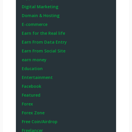
Digital Marketing
Domain & Hosting
E-commerce
Earn for the Real life
Earn From Data Entry
Earn From Social Site
earn money
Education
Entertainment
Facebook
Featured
Forex
Forex Zone
Free Coin/Airdrop
Freelancer