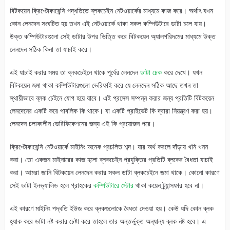
বিটকয়েন ক্রিপ্টোকারেন্সি পদ্ধতিতে ব্লকচেইন নেটওয়ার্কের মাধ্যমে কাজ করে। অর্থাৎ যখন
কোন লেনদেন সংঘটিত হয় তখন এই নেটওয়ার্কে থাকা সকল কম্পিউটারে ডাটা চলে যায়।
উক্ত কম্পিউটারগুলো সেই ডাটার উপর ভিত্তি করে বিটকয়েন অ্যালগরিদমের মাধ্যমে উক্ত
লেনদেন সঠিক কিনা তা যাচাই করে।
এই যাচাই করার সময় তা ব্লকচেইনে থাকে পূর্বের লেনদেন
ডাটা চেক
করে দেখে। যখন
বিটকয়েন জমা থাকা কম্পিউটারগুলো ভেরিফাই করে যে লেনদেন সঠিক আছে তখন তা
স্থায়ীভাবে ব্লক চেইনে যোগ হয়ে যাবে। এই প্রসেস সম্পন্ন করার জন্য প্রতিটি বিটকয়েন
লেনদেনের একটি করে পাবলিক কি থাকে। যা একটি প্রাইভেট কি দ্বারা নিয়ন্ত্রণ করা হয়।
লেনদেন চলাকালীন ভেরিফিকেশনের জন্য এই কি প্রয়োজন পরে।
ক্রিপ্টোকারেন্সি নেটওয়ার্কে মাইনিং অনেক প্রচলিত শব্দ। যার অর্থ করলে দাঁড়ায় খনি খনন
করা। তো একজন মাইনারের কাজ হলো ব্লকচেইন প্রযুক্তির প্রতিটি ব্লকের বৈধতা যাচাই
করা। আমরা জানি বিটকয়েন লেনদেন করার সকল ডাটা ব্লকচেইনে জমা থাকে। কোনো কারণে
সেই ডাটা ইনভ্যালিড হলে গ্রাহকের
কম্পিউটারে স্টোর
থাকা কয়েন ট্র্যান্সফার হবে না।
এই কারণে মাইনিং পদ্ধতি ইউজ করে ব্লকগুলোকে বৈধতা দেওয়া হয়। কেউ যদি কোন ব্লক
হ্যাক করে ডাটা নষ্ট করার চেষ্টা করে তাহলে তার অন্তর্ভুক্ত অন্যান্য ব্লক নষ্ট হবে। এ