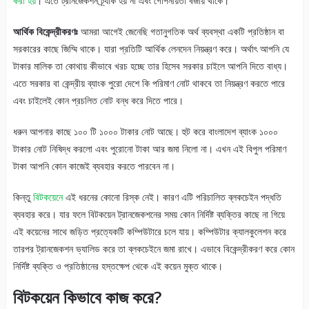
করা হয়
। এতে ট্রানজেকশন ট্র্যাক হয় না এবং গোপনীয়তা বজায় থাকে।
আর্থিক বিকেন্দ্রীকরণঃ
আমরা আগেই জেনেছি গতানুগতিক অর্থ ব্যবস্থা একটি প্রতিষ্ঠান বা
সরকারের কাছে জিম্মি থাকে। যারা প্রতিটি আর্থিক লেনদেন নিয়ন্ত্রণ করে। অর্থাৎ আপনি যে
টাকার মালিক তা কোথায় কীভাবে খরচ হচ্ছে তার হিসেব সরকার চাইলে আপনি দিতে বাধ্য।
এতে সরকার বা কেন্দ্রীয় ব্যাংক পুরো দেশে কি পরিমাণ নোট থাকবে তা নিয়ন্ত্রণ করতে পারে
এবং চাইলেই কোন প্রচলিত নোট বন্ধ করে দিতে পারে।
ধরুন আপনার কাছে ১০০ টি ১০০০ টাকার নোট আছে। হুট করে বাংলাদেশ ব্যাংক ১০০০
টাকার নোট নিষিদ্ধ করলো এবং পুরোনো টাকা আর জমা নিলো না। এখন এই বিপুল পরিমাণ
টাকা আপনি কোন কাজেই ব্যবহার করতে পারবেন না।
কিন্তু
বিটকয়েনে
এই ধরনের কোনো রিস্ক নেই। কারণ এটি পরিচালিত ব্লকচেইন পদ্ধতি
ব্যবহার করে। যার ফলে বিটকয়েন ট্রানজেকশনের সময় কোন নির্দিষ্ট ব্যক্তির কাছে না গিয়ে
এই কয়েনের সাথে জড়িত প্রত্যেকটি কম্পিউটারে চলে যায়। কম্পিউটার ক্যালকুলেশন করে
তারপর ট্রানজেকশন ভ্যালিড করে তা ব্লকচেইনে জমা রাখে। এভাবে বিকেন্দ্রীকরণ করে কোন
নির্দিষ্ট ব্যক্তি ও প্রতিষ্ঠানের হস্তক্ষেপ থেকে এই কয়েন মুক্ত থাকে।
বিটকয়েন কিভাবে কাজ করে?