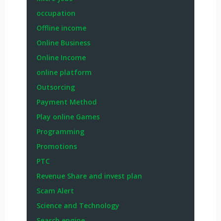
occupation
Offline income
Online Business
Online Income
online platform
Outsorcing
Payment Method
Play online Games
Programming
Promotions
PTC
Revenue Share and invest plan
Scam Alert
Science and Technology
Search engine