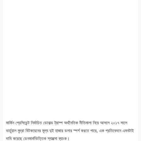
মার্কিন প্রেসিডেন্ট নির্বাচিত ডোনাল্ড ট্রাম্প অর্থনৈতিক নীতিমালা নিয়ে আসলে ২০১৭ সালে
ভার্চুয়াল মুদ্রা বিটকয়েনের মূল্য দুই হাজার ডলার স্পর্শ করতে পারে, এক প্রতিবেদনে এমনটাই
দাবি করেছে ডেনমার্কভিত্তিক স্যাক্সো ব্যাংক।