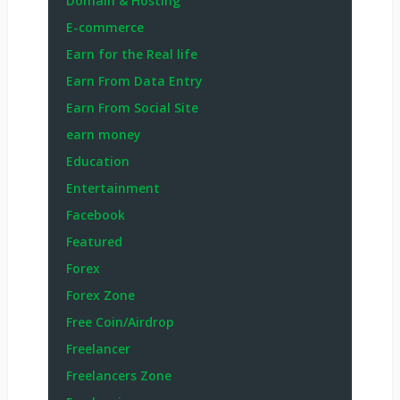
Domain & Hosting
E-commerce
Earn for the Real life
Earn From Data Entry
Earn From Social Site
earn money
Education
Entertainment
Facebook
Featured
Forex
Forex Zone
Free Coin/Airdrop
Freelancer
Freelancers Zone