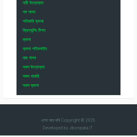
নারী উদ্যোক্তা
পশু পালন
পাইকারি ব্যবসা
ফ্রিল্যান্সিং টিপস
ব্যবসা
ব্যবসা গাইডলাইন
মাছ পালন
সফল উদ্যোক্তা
সফল খামারি
সফল ব্যবসা
এসো আয় করি
Copyright © 2026.
Developed by
Jibonpata IT