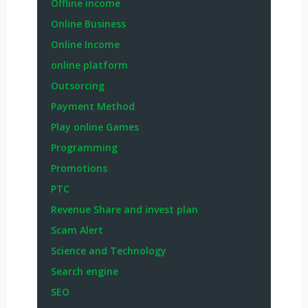
Offline income
Online Business
Online Income
online platform
Outsorcing
Payment Method
Play online Games
Programming
Promotions
PTC
Revenue Share and invest plan
Scam Alert
Science and Technology
Search engine
SEO