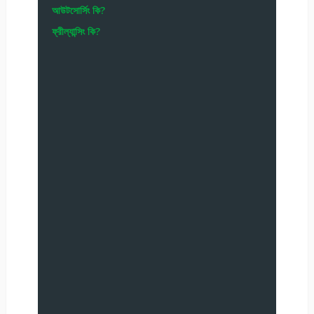
আউটসোর্সিং কি?
ফ্রীল্যান্সিং কি?