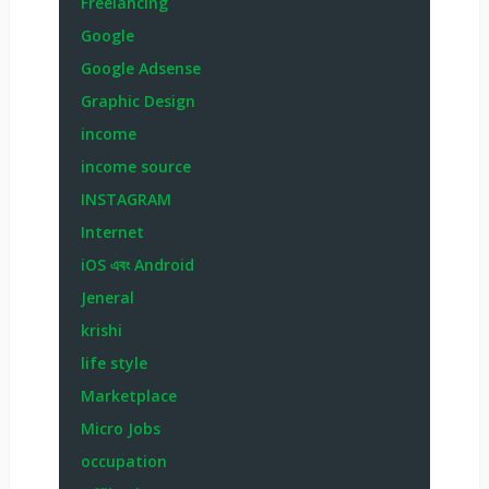
Freelancing
Google
Google Adsense
Graphic Design
income
income source
INSTAGRAM
Internet
iOS এবং Android
Jeneral
krishi
life style
Marketplace
Micro Jobs
occupation