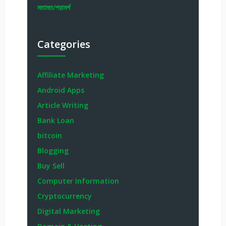
মতামত/পরামর্শ
Categories
Affiliate Marketing
Android Apps
Article Writing
Bank Loan
bitcoin
Blogging
Buy Sell
Computer Information
Cryptocurrency
Digital Marketing