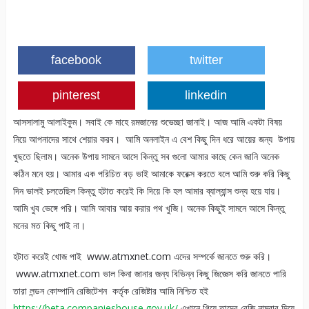
facebook
twitter
pinterest
linkedin
আসসালামু আলাইকুম। সবাই কে মাহে রমজানের শুভেচ্ছা জানাই। আজ আমি একটা বিষয়
নিয়ে আপনাদের সাথে শেয়ার করব। আমি অনলাইন এ বেশ কিছু দিন ধরে আয়ের জন্য উপায়
খুছতে ছিলাম। অনেক উপায় সামনে আসে কিন্তু সব গুলো আমার কাছে কেন জানি অনেক
কঠিন মনে হয়। আমার এক পরিচিত বড় ভাই আমাকে ফরেক্স করতে বলে আমি শুরু করি কিছু
দিন ভালই চলতেছিল কিন্তু হটাত করেই কি দিয়ে কি হল আমার ব্যাল্যান্স শুন্য হয়ে যায়।
আমি খুব ভেঙ্গে পরি। আমি আবার আয় করার পথ খুজি। অনেক কিছুই সামনে আসে কিন্তু
মনের মত কিছু পাই না।
হটাত করেই খোজ পাই www.atmxnet.com এদের সম্পর্কে জানতে শুরু করি।
www.atmxnet.com ভাল কিনা জানার জন্য বিভিন্ন কিছু জিজ্ঞেস করি জানতে পারি
তারা লন্ডন কোম্পানি রেজিটেশন কর্তৃক রেজিষ্টার আমি নিশ্চিত হই
https://beta.companieshouse.gov.uk/
এখানে গিয়ে তাদের রেজি নাম্বার দিয়ে