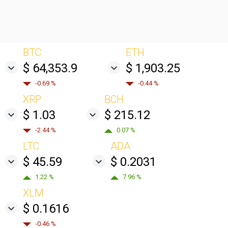
BTC
ETH
$ 64,353.9
$ 1,903.25
-0.69 %
-0.44 %
XRP
BCH
$ 1.03
$ 215.12
-2.44 %
0.07 %
LTC
ADA
$ 45.59
$ 0.2031
1.22 %
7.96 %
XLM
$ 0.1616
-0.46 %