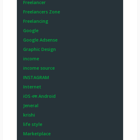
Freelancer
Freelancers Zone
Freelancing
Google
Google Adsense
Graphic Design
income
income source
INSTAGRAM
Internet
iOS এবং Android
Jeneral
krishi
life style
Marketplace