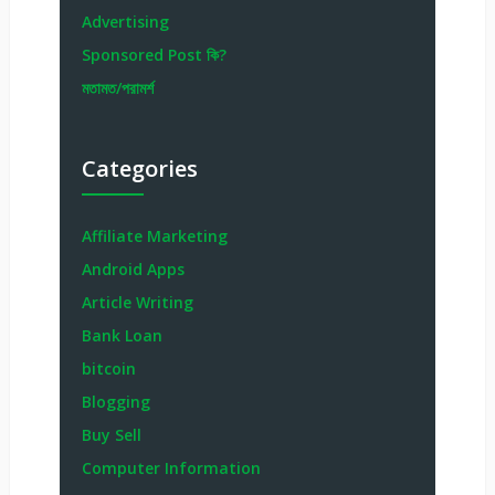
Advertising
Sponsored Post কি?
মতামত/পরামর্শ
Categories
Affiliate Marketing
Android Apps
Article Writing
Bank Loan
bitcoin
Blogging
Buy Sell
Computer Information