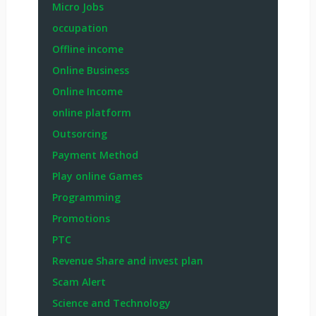
Micro Jobs
occupation
Offline income
Online Business
Online Income
online platform
Outsorcing
Payment Method
Play online Games
Programming
Promotions
PTC
Revenue Share and invest plan
Scam Alert
Science and Technology