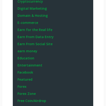
Cryptocurrency
Digital Marketing
Domain & Hosting
E-commerce
Earn for the Real life
Earn From Data Entry
Earn From Social Site
earn money
Education
Entertainment
Facebook
Featured
Forex
Forex Zone
Free Coin/Airdrop