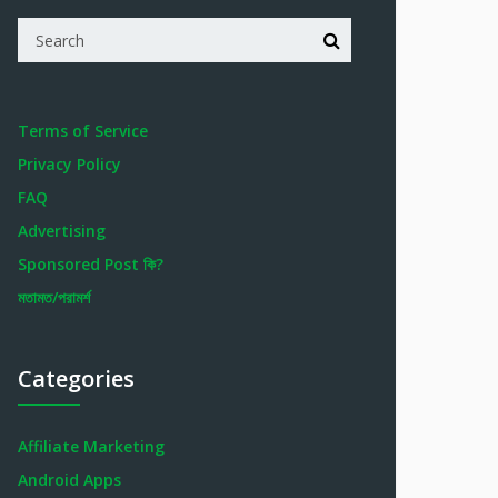
Terms of Service
Privacy Policy
FAQ
Advertising
Sponsored Post কি?
মতামত/পরামর্শ
Categories
Affiliate Marketing
Android Apps