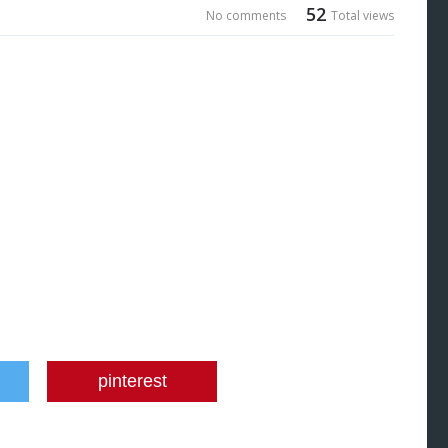
52
No comments
Total views
pinterest