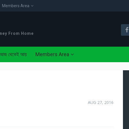
Members Area
oney From Home
আজ থেকেই আয়
Members Area
AUG 27, 2016