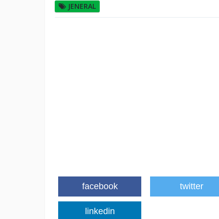
JENERAL
facebook
twitter
linkedin