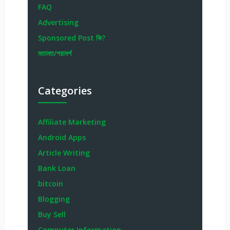
FAQ
Advertising
Sponsored Post কি?
মতামত/পরামর্শ
Categories
Affiliate Marketing
Android Apps
Article Writing
Bank Loan
bitcoin
Blogging
Buy Sell
Computer Information