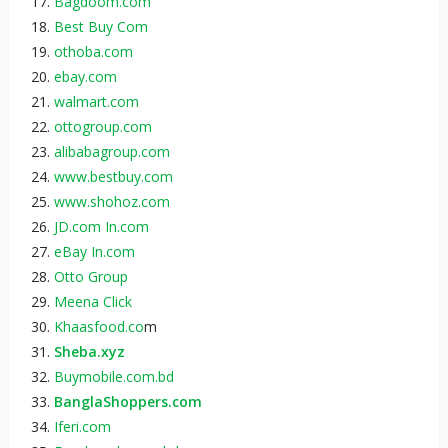
Bagdoom.com
Best Buy Com
othoba.com
ebay.com
walmart.com
ottogroup.com
alibabagroup.com
www.bestbuy.com
www.shohoz.com
JD.com In.com
eBay In.com
Otto Group
Meena Click
Khaasfood.co
m
Sheba.xyz
Buymobile.com.bd
BanglaShoppers.com
Iferi.com