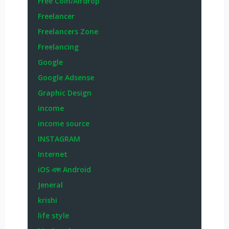
Free Coin/Airdrop
Freelancer
Freelancers Zone
Freelancing
Google
Google Adsense
Graphic Design
income
income source
INSTAGRAM
Internet
iOS এবং Android
Jeneral
krishi
life style