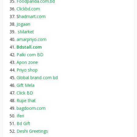
Foodpanda.com.bd
Clickbd.com
S
hadmart.com
Jogaan
sMarket
amarpriyo.com
Bdstall.com
Palki com BD
Apon zone
Priyo shop
Global brand com bd
Gift Mela
Click BD
Rupe that
bagdoom.com
Iferi
Bd Gift
Deshi Greetings