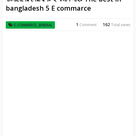
bangladesh 5 E commarce
1
162
,
Comment
Total views
E-COMMERCE
JENERAL