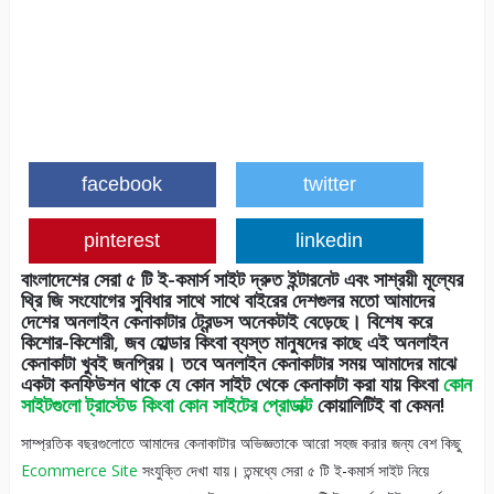
facebook
twitter
pinterest
linkedin
বাংলাদেশের সেরা ৫ টি ই-কমার্স সাইট দ্রুত ইন্টারনেট এবং সাশ্রয়ী মূল্যের
থ্রি জি সংযোগের সুবিধার সাথে সাথে বাইরের দেশগুলর মতো আমাদের
দেশের অনলাইন কেনাকাটার ট্রেন্ডস অনেকটাই বেড়েছে। বিশেষ করে
কিশোর-কিশোরী, জব হোল্ডার কিংবা ব্যস্ত মানুষদের কাছে এই অনলাইন
কেনাকাটা খুবই জনপ্রিয়। তবে অনলাইন কেনাকাটার সময় আমাদের মাঝে
একটা কনফিউশন থাকে যে কোন সাইট থেকে কেনাকাটা করা যায় কিংবা
কোন
সাইটগুলো ট্রাস্টেড কিংবা কোন সাইটের প্রোডাক্ট
কোয়ালিটিই বা কেমন!
সাম্প্রতিক বছরগুলোতে আমাদের কেনাকাটার অভিজ্ঞতাকে আরো সহজ করার জন্য বেশ কিছু
Ecommerce Site
সংযুক্তি দেখা যায়। তন্মধ্যে সেরা ৫ টি ই-কমার্স সাইট নিয়ে