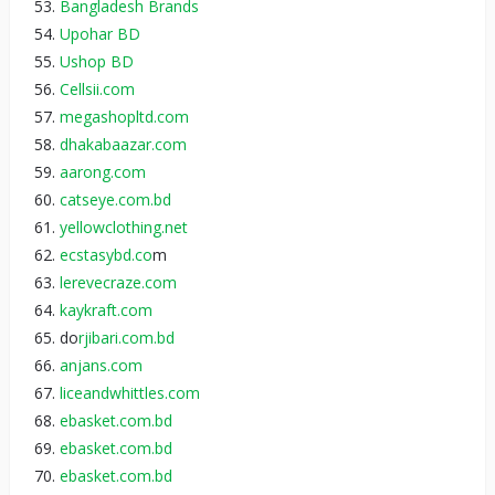
Bangladesh Brands
Upohar BD
Ushop BD
Cellsii.com
megashopltd.com
dhakabaazar.com
aarong.com
catseye.com.bd
yellowclothing.net
ecstasybd.co
m
lerevecraze.com
kaykraft.com
do
rjibari.com.bd
anjans.com
liceandwhittles.com
ebasket.com.bd
ebasket.com.bd
ebasket.com.bd