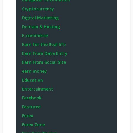
Cryptocurrency
Digital Marketing
Domain & Hosting
E-commerce
Earn for the Real life
Earn From Data Entry
Earn From Social Site
earn money
Education
Entertainment
Facebook
Featured
Forex
Forex Zone