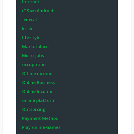
Internet
iOS এবং Android
Jeneral
krishi
life style
Marketplace
Micro Jobs
occupation
Offline income
Online Business
Online Income
online platform
Outsorcing
Payment Method
Play online Games