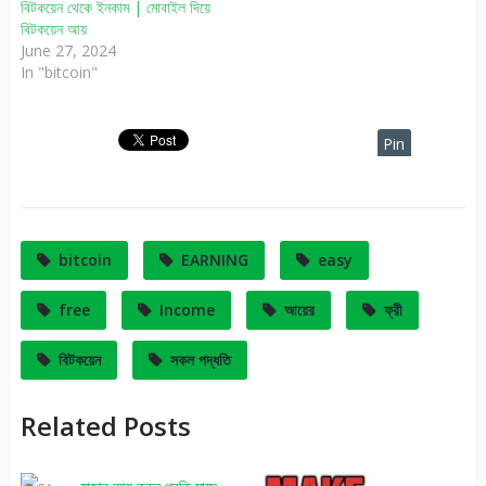
বিটকয়েন থেকে ইনকাম | মোবাইল দিয়ে
বিটকয়েন আয়
June 27, 2024
In "bitcoin"
Pin
It
bitcoin
EARNING
easy
free
Income
আয়ের
ফ্রী
বিটকয়েন
সকল পদ্ধতি
Related Posts