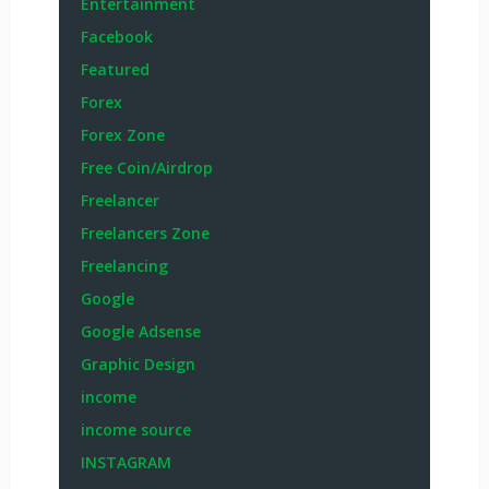
Entertainment
Facebook
Featured
Forex
Forex Zone
Free Coin/Airdrop
Freelancer
Freelancers Zone
Freelancing
Google
Google Adsense
Graphic Design
income
income source
INSTAGRAM