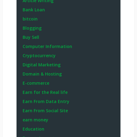
Article Writing
Bank Loan
bitcoin
Blogging
Buy Sell
Computer Information
Cryptocurrency
Digital Marketing
Domain & Hosting
E-commerce
Earn for the Real life
Earn From Data Entry
Earn From Social Site
earn money
Education