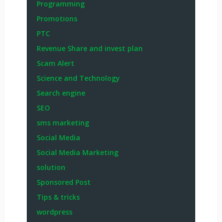
Programming
Promotions
PTC
Revenue Share and invest plan
Scam Alert
Science and Technology
Search engine
SEO
sms marketing
Social Media
Social Media Marketing
solution
Sponsored Post
Tips & tricks
wordpress