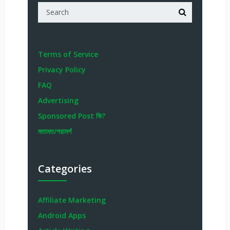
Terms of Service
Privacy Policy
FAQ
Advertising
Sponsored Post কি?
মতামত/পরামর্শ
Categories
Affiliate Marketing
Android Apps