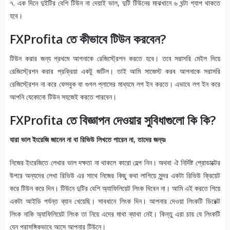
৭. এক দিনে দুইটির বেশি টিউন না দেয়াই ভাল, দুটি টিউনের মাঝখানে ৬ ঘন্টা গ্যাপ থাকতে
হবে।
FXProfita
তে কীভাবে টিউন করবেন
?
টিউন করার জন্য প্রথমে আপনাকে রেজিস্ট্রেশন করতে হবে। তবে সরাসরি মেইল দিয়ে
রেজিস্ট্রেশন করার প্রক্রিয়া একটু জটিল। তাই আমি সাজেস্ট করব আপনাকে সরাসরি
রেজিস্ট্রেশন না করে ফেসবুক বা গুগল প্লাসের মাধ্যমে লগ ইন করতে। এভাবে লগ ইন করে
আপনি যেকোনো টিউন সহজেই করতে পারবেন।
FXProfita
তে বিজ্ঞাপন দেওয়ার সুবিধাগুলো কি কি
?
যারা ভাল ইংরেজি জানেন না বা রিভিউ লিখতে পারেন না, তাদের জন্যঃ
নিজের ইংরেজিতে লেখার ভাল দক্ষতা না থাকলে কারো হেল্প নিন। অথবা ঐ নির্দিষ্ট প্রোডাক্টের
উপরে অন্যদের লেখা রিভিউ এর সাথে নিজের কিছু কথা লাগিয়ে সুন্দর একটা রিভিউ ক্রিয়েট
করে টিউন করে দিন। টিউনে দুটির বেশি অ্যাফিলিয়েট লিংক দিবেন না। আমি এই করতে গিয়ে
একটা আইডি পর্যন্ত ব্যান খেয়েছি। সাবধানে লিংক দিন। আপনার দেওয়া লিংকটি ডিরেক্ট
লিংক নাকি অ্যাফিলিয়েট লিংক তা নিয়ে এদের মাথা ব্যাথা নেই। কিন্তু এরা চায় যে লিংকটি
যেন প্রাসঙ্গিকভাবে আসে আপনার টিউনে।