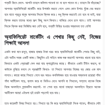
পন্যটি কিনে ফেলে- আপনি তাহলে কমিশন পাবেন! তা না হলে পাবেন না। তাহলে কি দাঁড়াচ্ছে?
আপনার অ্যাফিলিয়েট মার্কেটিং করে উপার্জন করতে গেলে এমন কোন উপায় খুঁজে বের করতে
হবে যাতে প্রচুর মানুষ আপনার লিংকে ক্লিক করে। শুধু ক্লিক করতেই তো হবে না ভাই, যারা
ক্লিক করবে তাদের মধ্যে অল্প কিছু অংশ কিনবে। বাকিরে দেখে চলে যাবে। তাই আপনার
লিংকে ক্লিক করা ভিজিটর জত বেশি হবে, পন্যটি বিক্রি হওয়ার সম্ভাবনা তত বেশি!
অ্যাফিলিয়েট মার্কেটিং এ শেখার কিছু নেই, নিজের
শিক্ষাই আসল!
একটা কথা মনে রাখুন, হাজার হাজার টাকা খরচ করে অ্যাফিলিয়েট মার্কেটিং শেখার কিছু নাই,
এটা অতীব সহজ একটি কাজ। কিছুদিন এই লাইনে কাজ শুরু করলেই আপনার ধারনা হয়ে যাবে
কিভাবে একটা প্রোডাক্ট সেল করা যায় ক্লায়েন্টদের কাছে। কীভাবে একটা টিউন করলে, বা
কাউকে বুঝিয়ে বললে সে প্রডাক্টটি কিনবে- তা শিখতে আপনার নিজের বড় জোর এক মাস
লাগবে। কারো কাছে শিখতে গেলে বরং আরও কনফিউজড হয়ে যাওয়ার সম্ভাবনা রয়েছে! গাঁদা
গাঁদা আর্টিকেল পড়ে, ক্লাস করে বা ভিডিও দেখে আপনি যা শিখবেন, সপ্তাহ খানেক নিজে
নিজে অনলাইনে প্র্যাকটিস করলেই- তা শেখা হয়ে যাবে! তাছাড়া অনলাইনে ফ্রিতে অনেক
আর্টিকেল আছে! এইগুলা দুই চারটা পড়লেই হয়ে যায়।
তবে কয়েকটি বিষয় শিখতে হয়। শিখতে হয় কি করে অ্যাফিলিয়েট লিংক পাবেন, কীভাবে সেটা