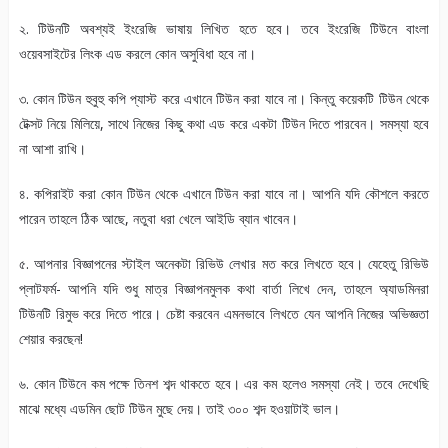
২. টিউনটি অবশ্যই ইংরেজি ভাষায় লিখিত হতে হবে। তবে ইংরেজি টিউনে বাংলা
ওয়েবসাইটের লিংক এড করলে কোন অসুবিধা হবে না।
৩. কোন টিউন হুবুহু কপি প্যাস্ট করে এখানে টিউন করা যাবে না। কিন্তু কয়েকটি টিউন থেকে
টেক্সট নিয়ে মিলিয়ে, সাথে নিজের কিছু কথা এড করে একটা টিউন দিতে পারবেন। সমস্যা হবে
না আশা রাখি।
৪. কপিরাইট করা কোন টিউন থেকে এখানে টিউন করা যাবে না। আপনি যদি কৌশলে করতে
পারেন তাহলে ঠিক আছে, নতুবা ধরা খেলে আইডি ব্যান খাবেন।
৫. আপনার বিজ্ঞাপনের স্টাইল অনেকটা রিভিউ লেখার মত করে লিখতে হবে। যেহেতু রিভিউ
প্লাটফর্ম- আপনি যদি শুধু মাত্র বিজ্ঞাপনমুলক কথা বার্তা লিখে দেন, তাহলে অ্যাডমিনরা
টিউনটি রিমুভ করে দিতে পারে। চেষ্টা করবেন এমনভাবে লিখতে যেন আপনি নিজের অভিজ্ঞতা
শেয়ার করছেন!
৬. কোন টিউনে কম পক্ষে তিনশ শব্দ থাকতে হবে। এর কম হলেও সমস্যা নেই। তবে দেখেছি
মাঝে মধ্যে এডমিন ছোট টিউন মুছে দেয়। তাই ৩০০ শব্দ হওয়াটাই ভাল।