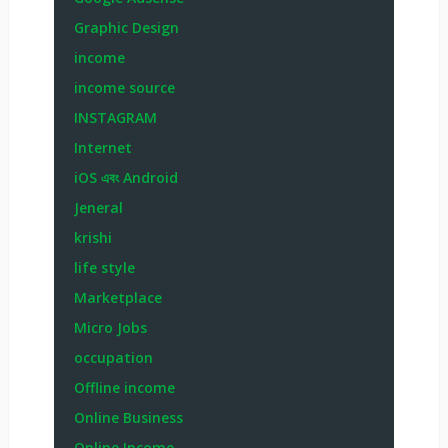
Graphic Design
income
income source
INSTAGRAM
Internet
iOS এবং Android
Jeneral
krishi
life style
Marketplace
Micro Jobs
occupation
Offline income
Online Business
Online Income