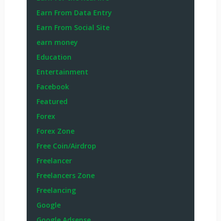
Earn From Data Entry
Earn From Social Site
earn money
Education
Entertainment
Facebook
Featured
Forex
Forex Zone
Free Coin/Airdrop
Freelancer
Freelancers Zone
Freelancing
Google
Google Adsense