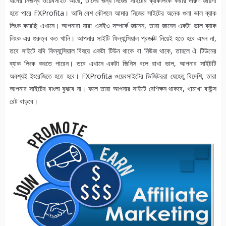
যাদের নিজস্ব ওয়েবসাইট আছে, তাদের জন্য নিজের সাইটের ব্যাকলিংক করার দারুণ জায়গা
হতে পারে FXProfita। আমি বেশ কৌশলে আমার নিজের সাইটের অনেক গুলা ভাল ব্যাক
লিংক করেছি এখানে। আপনারা যারা এসইও সম্পর্কে জানেন, তারা জানেন একটা ভাল ব্যাক
লিংক এর গুরুত্ব কত খানি। আপনার সাইটি ফিন্যান্সিয়াল প্রডাক্ট নিয়েই হতে হবে এমন না,
তবে সাইটে যদি ফিন্যান্সিয়াল বিষয়ে একটা টিউন থাকে বা নিউজ থাকে, তাহলে ঐ টিউনের
ব্যাক লিংক করতে পারেন। তবে এখানে একটা জিনিস বলে রাখা ভাল, আপনার সাইটটি
অবশ্যই ইংরেজিতে হতে হবে। FXProfita ওয়েবসাইটের ভিজিটররা যেহেতু বিদেশি, তারা
আপনার সাইটের বাংলা বুঝবে না। ফলে তারা আপনার সাইটে বেশিক্ষন থাকবে, খামাখা বাউন্স
রেট বাড়বে।