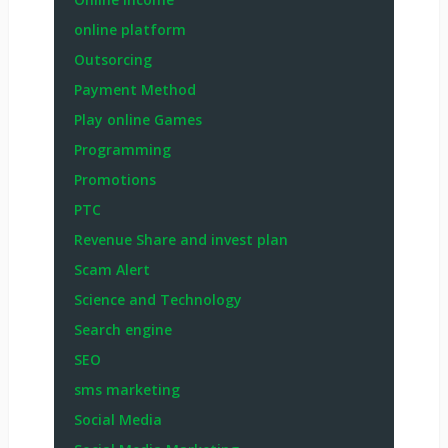
online platform
Outsorcing
Payment Method
Play online Games
Programming
Promotions
PTC
Revenue Share and invest plan
Scam Alert
Science and Technology
Search engine
SEO
sms marketing
Social Media