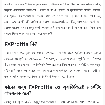
ব্লগে বা ফোরামের টিউনে সংযুক্ত করবেন, কীভাবে কমিশনের টাকা আনবেন আপনার কাছে
ইত্যাদি টেকনিক্যাল বিষয়গুলো। এগুলো আপনি যে প্রডাক্ট এর অ্যাফিলিয়েট মার্কেটিং করবেন,
সেই প্রডাক্ট এর ওয়েবসাইটে গেলেই বিস্তারিত দেখতে পাবেন। আলাদা করে শিখার কিছু
নেই। তবে আপনি যদি এসইও এবং ওয়েব ডেভেলপমেন্ট এর কিছু প্রফেশনাল কোর্স করে
ফেলেন তাহলে আপনার জন্য কাজটা অনেক বেশি সহজ হবে যাবে! টাকা খরচ করে শিখতে হলে
এগুলো শিখুন! অযথা পয়সা খরচ করে লাভ নেই!
FXProfita
কি
?
FXProfita হচ্ছে মূলত ফাইন্যান্সিয়াল প্রোডাক্ট বা সার্ভিস রিভিউ প্লাটফর্ম। এখানে আপনি
যেকোনো ফাইন্যান্সিয়াল প্রোডাক্ট এর বিজ্ঞাপন প্রদান করতে পারবেন সম্পূর্ণ ফ্রিতে। বিজ্ঞাপন
টিউন করার সময় আপনার অ্যাফিলিয়েট লিংক এড করে দিতে পারবেন। সাইটটি একদম নতুন,
এই বছরই যাত্রা শুরু করেছে, খুব অল্প সময়ে ভাল পজিশনে চলে এসেছে। সুতরাং, দেরি না
করে এখনই কাজ শুরু করে দিলে আপনি টপ পজিশনে থাকতে পারবেন।
কাদের জন্য
FXProfita
তে অ্যাফিলিয়েট মার্কেটিং
লাভজনক হবে
?
যেহেতু এটি মূলত একটি ফিন্যান্সিয়াল ওয়েবসাইট। তাই এখানে সব ধরনের প্রডাক্ট এর