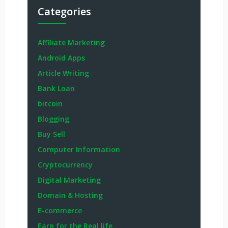
Categories
Affiliate Marketing
Android Apps
Article Writing
Bank Loan
bitcoin
Blogging
Buy Sell
Computer Information
Cryptocurrency
Digital Marketing
Domain & Hosting
E-commerce
Earn for the Real life