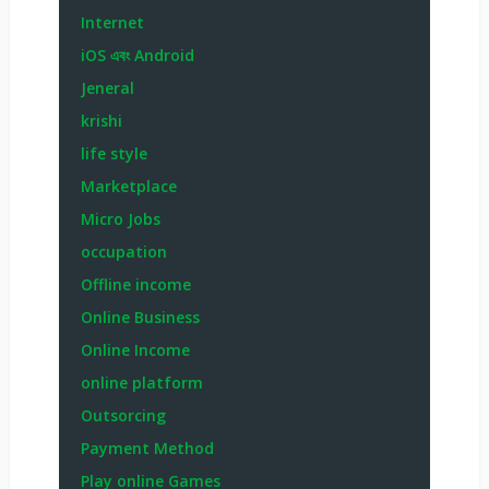
Internet
iOS এবং Android
Jeneral
krishi
life style
Marketplace
Micro Jobs
occupation
Offline income
Online Business
Online Income
online platform
Outsorcing
Payment Method
Play online Games