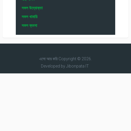
সফল উদ্যোক্তা
সফল খামারি
সফল ব্যবসা
এসো আয় করি
Copyright © 2026.
Developed by
Jibonpata IT