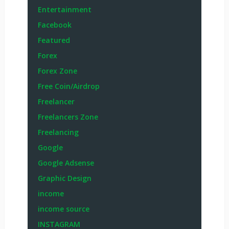
Entertainment
Facebook
Featured
Forex
Forex Zone
Free Coin/Airdrop
Freelancer
Freelancers Zone
Freelancing
Google
Google Adsense
Graphic Design
income
income source
INSTAGRAM