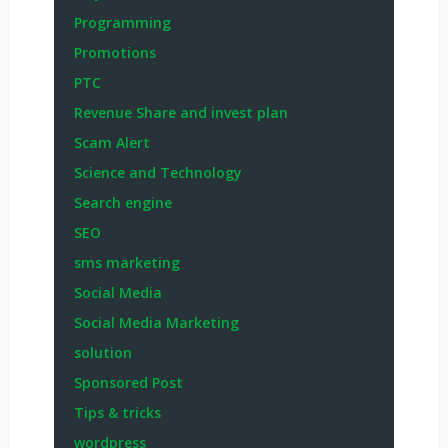
Programming
Promotions
PTC
Revenue Share and invest plan
Scam Alert
Science and Technology
Search engine
SEO
sms marketing
Social Media
Social Media Marketing
solution
Sponsored Post
Tips & tricks
wordpress