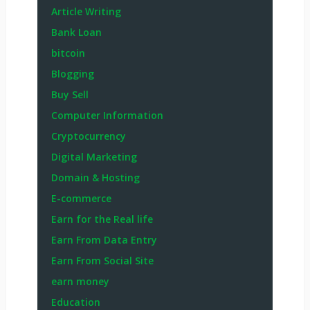
Article Writing
Bank Loan
bitcoin
Blogging
Buy Sell
Computer Information
Cryptocurrency
Digital Marketing
Domain & Hosting
E-commerce
Earn for the Real life
Earn From Data Entry
Earn From Social Site
earn money
Education