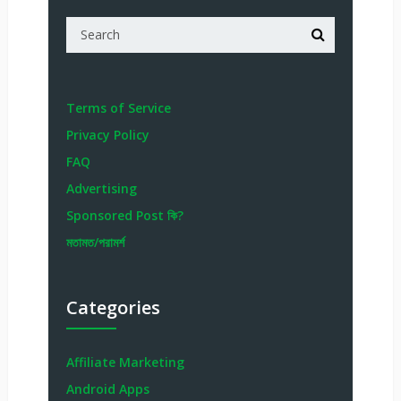
Terms of Service
Privacy Policy
FAQ
Advertising
Sponsored Post কি?
মতামত/পরামর্শ
Categories
Affiliate Marketing
Android Apps