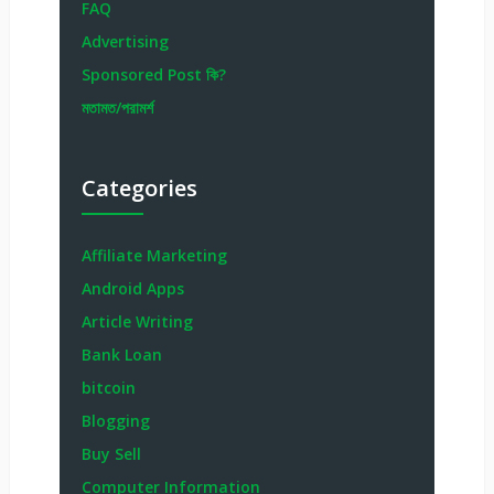
FAQ
Advertising
Sponsored Post কি?
মতামত/পরামর্শ
Categories
Affiliate Marketing
Android Apps
Article Writing
Bank Loan
bitcoin
Blogging
Buy Sell
Computer Information