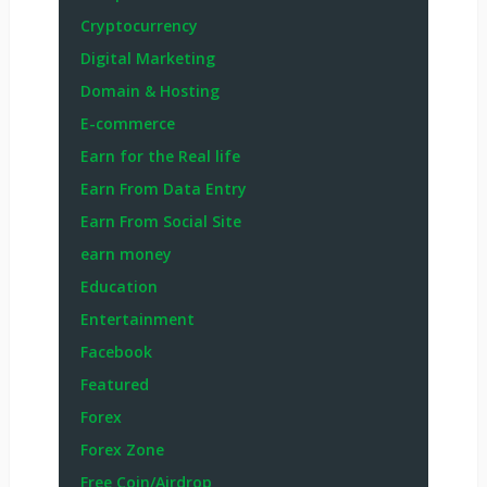
Cryptocurrency
Digital Marketing
Domain & Hosting
E-commerce
Earn for the Real life
Earn From Data Entry
Earn From Social Site
earn money
Education
Entertainment
Facebook
Featured
Forex
Forex Zone
Free Coin/Airdrop