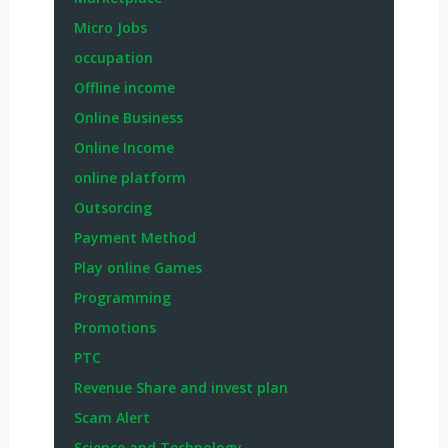
Micro Jobs
occupation
Offline income
Online Business
Online Income
online platform
Outsorcing
Payment Method
Play online Games
Programming
Promotions
PTC
Revenue Share and invest plan
Scam Alert
Science and Technology