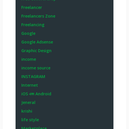
Freelancer
Freelancers Zone
Freelancing
Google
Google Adsense
Graphic Design
income
income source
INSTAGRAM
Internet
iOS এবং Android
Jeneral
krishi
life style
Marketplace