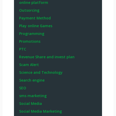
online platform
Outsorcing
Payment Method
Play online Games
Programming
Promotions
PTC
Revenue Share and invest plan
Scam Alert
Science and Technology
Search engine
SEO
sms marketing
Social Media
Social Media Marketing