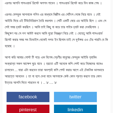
এরপর আপনি পাসওয়ার্ড রিসেট অপশন পাবেন । পাসওয়ার্ড রিসেট করে দিন কাজ শেষ ।
এরপর ফেসবুক আপনাকে লগিন এর মাধ্যমে ভিক্টিম এর সেটিংস পেজে নিয়ে যাবে । যেই
আইডি দিয়ে এই টিউটোরিয়াল তৈরি করলাম । সেটি একটি মেয়ে এর আইডি ছিল । এবং সে
সেই সময় চ্যাট করছিল । আমি তাই কিছু না করে তার লাইভ চ্যাট করা দেখছিলাম ।
কিছুক্ষণ পর সে লগ আউট করলে আমি পুরো নিয়ন্ত্রণ নিয়ে নেই । যেহেতু আমি পাসওয়ার্ড
রিসেট করার সময় সব ডিভাইস থেকেই লগড ইন ছিলাম তাই সে ঘূর্ণাক্ষর এও টের পায়নি যে কি
হয়েছে ।
আশা করি আমার পোস্ট টি পড়ে এক বিশেষ শ্রেণীর মানুষের ফেসবুক আইডি হ্যাকিং
সংক্রান্ত সকল আক্ষেপ ঘুচে যাবে । হয়তো এটি অনেকে কপি পেস্ট করে নিজেদের নামেও
চালাবেন … যারা এটা করবেন তারা অবশ্যই কপি পেস্ট করার আগে এই টেকনিক ভালভাবে
আয়ত্তে আনবেন । তা না হলে দেখা যাবে আপনাকে কেউ কোন প্রশ্ন করলে তার কোন
উত্তর আপনি দিতে পারবেন না । .. :v …. :v
facebook
twitter
pinterest
linkedin