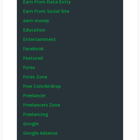
Earn From Data Entry
Earn From Social Site
earn money
Education
Entertainment
Facebook
Featured
Forex
Forex Zone
Free Coin/Airdrop
Freelancer
Freelancers Zone
Freelancing
Google
Google Adsense