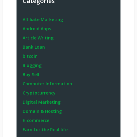
Categories
Affiliate Marketing
Android Apps
Article Writing
Bank Loan
bitcoin
Blogging
Buy Sell
Computer Information
Cryptocurrency
Digital Marketing
Domain & Hosting
E-commerce
Earn for the Real life