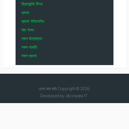
ফ্রিল্যান্সিং টিপস
ব্যবসা
ব্যবসা গাইডলাইন
মাছ পালন
সফল উদ্যোক্তা
সফল খামারি
সফল ব্যবসা
এসো আয় করি
Copyright © 2026.
Developed by
Jibonpata IT