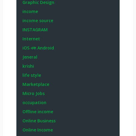
Graphic Design
income
income source
INSTAGRAM
Internet
iOS এবং Android
Jeneral
krishi
life style
Marketplace
Micro Jobs
occupation
Offline income
Online Business
Online Income