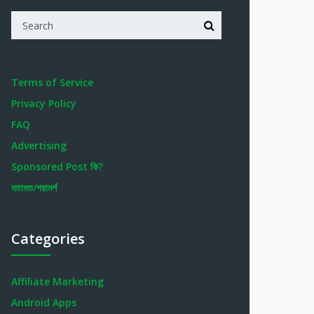
Terms of Service
Privacy Policy
FAQ
Advertising
Sponsored Post কি?
মতামত/পরামর্শ
Categories
Affiliate Marketing
Android Apps