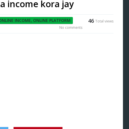
a income kora jay
46
ONLINE INCOME
,
ONLINE PLATFORM
Total views
No comments