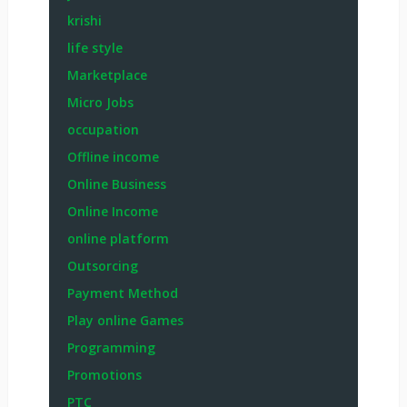
krishi
life style
Marketplace
Micro Jobs
occupation
Offline income
Online Business
Online Income
online platform
Outsorcing
Payment Method
Play online Games
Programming
Promotions
PTC