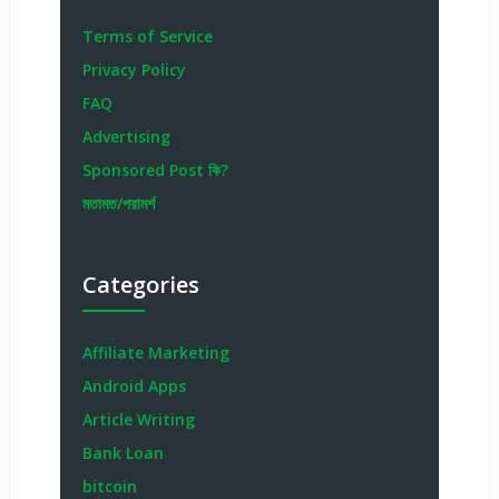
Terms of Service
Privacy Policy
FAQ
Advertising
Sponsored Post কি?
মতামত/পরামর্শ
Categories
Affiliate Marketing
Android Apps
Article Writing
Bank Loan
bitcoin