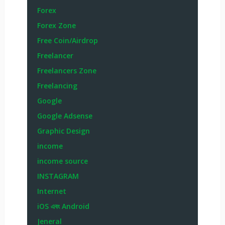
Forex
Forex Zone
Free Coin/Airdrop
Freelancer
Freelancers Zone
Freelancing
Google
Google Adsense
Graphic Design
income
income source
INSTAGRAM
Internet
iOS এবং Android
Jeneral