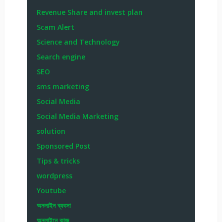
Revenue Share and invest plan
Scam Alert
Science and Technology
Search engine
SEO
sms marketing
Social Media
Social Media Marketing
solution
Sponsored Post
Tips & tricks
wordpress
Youtube
অনলাইন ব্যবসা
অনলাইনে কাজ