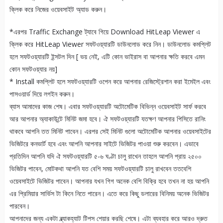
ক্লিক করে নিজের ওয়েবসাইট অ্যাড করুন।
*এরপর Traffic Exchange ট্যাবে গিয়ে Download HitLeap Viewer এ
ক্লিক করে HitLeap Viewer সফটওয়্যারটি ডাউনলোড করে নিন। ডাউনলোড কমপ্লিট
হলে সফটওয়্যারটি ইন্সটল দিন [ ভয় নেই, এটি কোন ভাইরাস বা আপনার ক্ষতি করবে এমন
কোন সফটওয়্যার নয়]
* Install কমপ্লিট হলে সফটওয়্যারটি ওপেন করে আপনার রেজিস্ট্রেশান করা ইমেইল এবং
পাসওয়ার্ড দিয়ে লগইন করুন।
ব্যাস আমাদের কাজ শেষ। এবার সফটওয়্যারটি অটোমেটিক বিভিন্ন ওয়েবসাইট সার্ফ করবে
আর আপনার অ্যাকাউন্টে মিনিট জমা হবে। ঐ সফটওয়্যারটি যতক্ষণ আপনার পিসিতে রানিং
থাকবে আপনি তত মিনিট পাবেন। এরপর সেই মিনিট গুলো অটোমেটিক আপনার ওয়েবসাইটের
ভিজিটরে কনভার্ট হবে এবং আপনি আপনার সাইটে ভিজিটর পাওয়া শুরু করবেন। এভাবে
প্রতিদিন আপনি যদি ঐ সফটওয়্যারটি ৫-৬ ঘণ্টা চালু রাখেন তাহলে আপনি প্রায় ২৫০০
ভিজিটর পাবেন, মোটকথা আপনি যত বেশি সময় সফটওয়্যারটি চালু রাখবেন ততবেশি
ওয়েবসাইটে ভিজিটর পাবেন। আপনার যখন গিগ অনেক বেশি বিক্রি হবে তখন না হয় আপনি
এর প্রিমিয়ার সার্ভিস টা কিনে নিতে পারেন। এতে করে কিছু ডলারের বিনিময় অনেক ভিজিটর
পারবেন।
আপনাদের জন্য একটা ব্ল্যাকহ্যাট টিপস শেয়ার করছি শেষে। এটা ব্যবহার করে আরও দ্রুত