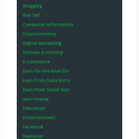
Blogging
Buy Sell
Computer Information
Cryptocurrency
Digital Marketing
Domain & Hosting
E-commerce
Earn for the Real life
Earn From Data Entry
Earn From Social Site
earn money
Education
Entertainment
Facebook
Featured