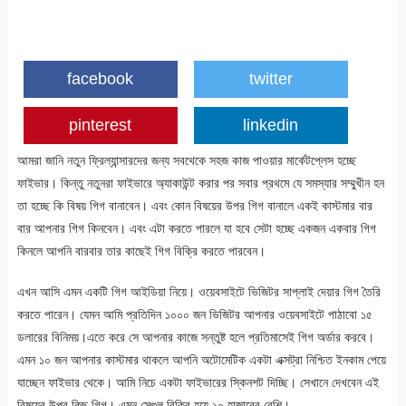
facebook
twitter
pinterest
linkedin
আমরা জানি নতুন ফ্রিল্যান্সারদের জন্য সবথেকে সহজ কাজ পাওয়ার মার্কেটপ্লেস হচ্ছে
ফাইভার। কিন্তু নতুনরা ফাইভারে অ্যাকাউন্ট করার পর সবার প্রথমে যে সমস্যার সম্মুখীন হন
তা হচ্ছে কি বিষয় গিগ বানাবেন। এবং কোন বিষয়ের উপর গিগ বানালে একই কাস্টমার বার
বার আপনার গিগ কিনবেন। এবং এটা করতে পারলে যা হবে সেটা হচ্ছে একজন একবার গিগ
কিনলে আপনি বারবার তার কাছেই গিগ বিক্রি করতে পারবেন।
এখন আসি এমন একটি গিগ আইডিয়া নিয়ে। ওয়েবসাইটে ভিজিটর সাপ্লাই দেয়ার গিগ তৈরি
করতে পারেন। যেমন আমি প্রতিদিন ১০০০ জন ভিজিটর আপনার ওয়েবসাইটে পাঠাবো ১৫
ডলারের বিনিময়।এতে করে সে আপনার কাজে সন্তুষ্ট হলে প্রতিমাসেই গিগ অর্ডার করবে।
এমন ১০ জন আপনার কাস্টমার থাকলে আপনি অটোমেটিক একটা এক্সট্রা নিশ্চিত ইনকাম পেয়ে
যাচ্ছেন ফাইভার থেকে। আমি নিচে একটা ফাইভারের স্কিনশট দিচ্ছি। সেখানে দেখবেন এই
বিষয়ের উপর কিছু গিগ। এমন সেগুল বিক্রি হয়ে ১০ হাজারের বেশি।