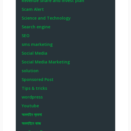
Revenue Share and invest plan
Scam Alert
Science and Technology
Search engine
SEO
sms marketing
Social Media
Social Media Marketing
solution
Sponsored Post
Tips & tricks
wordpress
Youtube
অনলাইন ব্যবসা
অনলাইনে কাজ