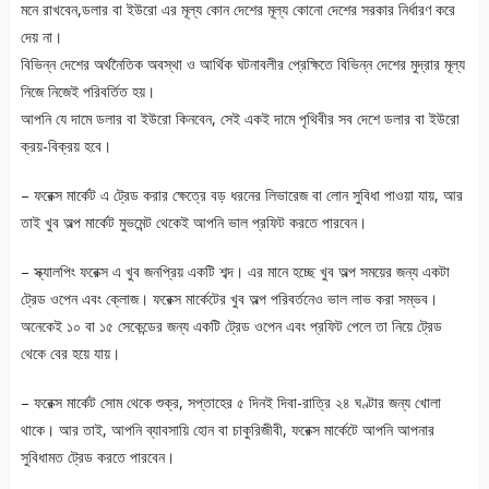
মনে রাখবেন,ডলার বা ইউরো এর মূল্য কোন দেশের মূল্য কোনো দেশের সরকার নির্ধারণ করে
দেয় না।
বিভিন্ন দেশের অর্থনৈতিক অবস্থা ও আর্থিক ঘটনাবলীর প্রেক্ষিতে বিভিন্ন দেশের মুদ্রার মূল্য
নিজে নিজেই পরিবর্তিত হয়।
আপনি যে দামে ডলার বা ইউরো কিনবেন, সেই একই দামে পৃথিবীর সব দেশে ডলার বা ইউরো
ক্রয়-বিক্রয় হবে।
– ফরেক্স মার্কেট এ ট্রেড করার ক্ষেত্রে বড় ধরনের লিভারেজ বা লোন সুবিধা পাওয়া যায়, আর
তাই খুব অল্প মার্কেট মুভমেন্ট থেকেই আপনি ভাল প্রফিট করতে পারবেন।
– স্ক্যালপিং ফরেক্স এ খুব জনপ্রিয় একটি শব্দ। এর মানে হচ্ছে খুব অল্প সময়ের জন্য একটা
ট্রেড ওপেন এবং ক্লোজ। ফরেক্স মার্কেটের খুব অল্প পরিবর্তনেও ভাল লাভ করা সম্ভব।
অনেকেই ১০ বা ১৫ সেকেন্ডের জন্য একটি ট্রেড ওপেন এবং প্রফিট পেলে তা নিয়ে ট্রেড
থেকে বের হয়ে যায়।
– ফরেক্স মার্কেট সোম থেকে শুক্র, সপ্তাহের ৫ দিনই দিবা-রাত্রি ২৪ ঘণ্টার জন্য খোলা
থাকে। আর তাই, আপনি ব্যাবসায়ি হোন বা চাকুরিজীবী, ফরেক্স মার্কেটে আপনি আপনার
সুবিধামত ট্রেড করতে পারবেন।