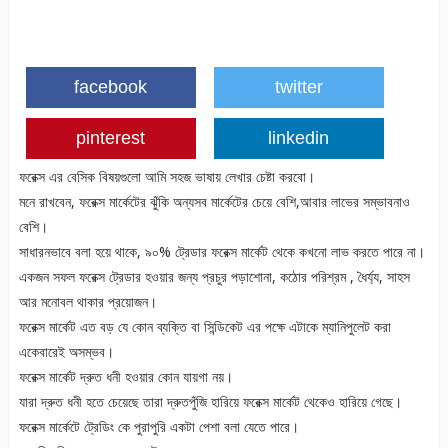
facebook
twitter
pinterest
linkedin
ফরেক্স এর বেসিক বিষয়গুলো আমি সহজ ভাষায় লেখার চেষ্টা করবো।
মনে রাখবেন, ফরেক্স মার্কেটের ঝুঁকি অন্যসব মার্কেটের চেয়ে বেশি,আবার লাভের সম্ভাবনাও
বেশি।
সাধারনভাবে বলা হয়ে থাকে, ৯০% ট্রেডার ফরেক্স মার্কেট থেকে কখনো লাভ করতে পারে না।
একজন সফল ফরেক্স ট্রেডার হওয়ার জন্য প্রচুর পড়াশোনা, কঠোর পরিশ্রম , ধৈর্য্য, সাহস
আর মনোবল থাকার প্রয়োজন।
ফরেক্স মার্কেট এত বড় যে কোন ব্যক্তি বা সিন্ডিকেট এর পক্ষে এটাকে ম্যানিপুলেট করা
একেবারেই অসম্ভব।
ফরেক্স মার্কেট দ্রুত ধনী হওয়ার কোন যায়গা নয়।
যারা দ্রুত ধনী হতে চেয়েছে তারা দ্রুতপুঁজি হারিয়ে ফরেক্স মার্কেট থেকেও হারিয়ে গেছে।
ফরেক্স মার্কেটে ট্রেডিং কে পুরাপুরি একটা পেশা বলা যেতে পারে।