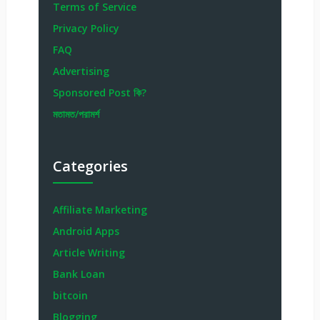
Terms of Service
Privacy Policy
FAQ
Advertising
Sponsored Post কি?
মতামত/পরামর্শ
Categories
Affiliate Marketing
Android Apps
Article Writing
Bank Loan
bitcoin
Blogging