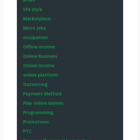
life style
Marketplace
Micro Jobs
occupation
Offline income
Online Business
Online Income
online platform
Outsorcing
Payment Method
Play online Games
Programming
Promotions
PTC