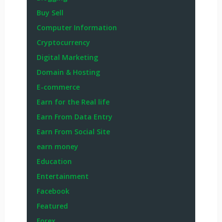
Buy Sell
Computer Information
Cryptocurrency
Digital Marketing
Domain & Hosting
E-commerce
Earn for the Real life
Earn From Data Entry
Earn From Social Site
earn money
Education
Entertainment
Facebook
Featured
Forex