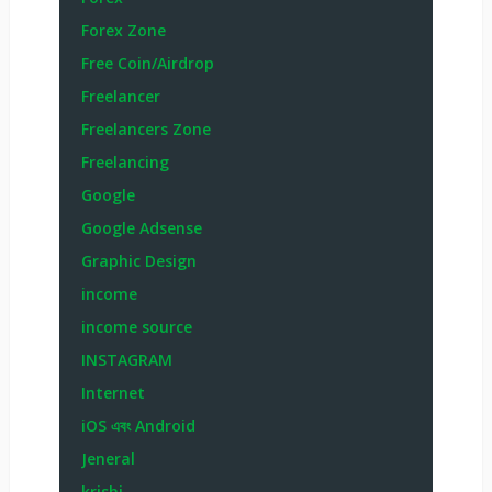
Forex Zone
Free Coin/Airdrop
Freelancer
Freelancers Zone
Freelancing
Google
Google Adsense
Graphic Design
income
income source
INSTAGRAM
Internet
iOS এবং Android
Jeneral
krishi