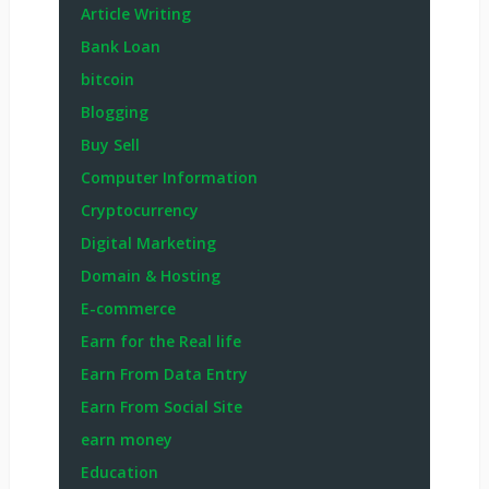
Article Writing
Bank Loan
bitcoin
Blogging
Buy Sell
Computer Information
Cryptocurrency
Digital Marketing
Domain & Hosting
E-commerce
Earn for the Real life
Earn From Data Entry
Earn From Social Site
earn money
Education