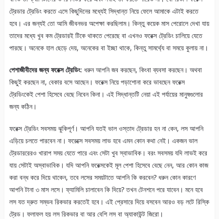
ট্রেডার ট্রেডিং করতে এসে কিছুদিনের মধ্যেই সিদ্ধান্ত নিয়ে ফেলে আমাকে এটাই করতে
হবে। এর জন্যই তো আমি জীবনভর অপেক্ষা করছিলাম। কিন্তু কয়েক মাস পেরোলে দেখা যায়
তাদের মধ্যে খুব কম ট্রেডারই টিকে থাকতে পেরেছে বা এখনও ফরেক্স ট্রেডিং চালিয়ে যেতে
পারছে। অনেকে হাল ছেড়ে দেয়, অনেকের বা ইচ্ছা থাকে, কিন্তু সামর্থ্যে বা সময়ে কুলায় না।
পেশাজীবীদের জন্য ফরেক্স ট্রেডিং:
ধরুন আপনি জব করছেন, কিংবা ব্যবসা করছেন। অথবা
কিছুই করছেন না, বেকার বসে আছেন। ফরেক্স নিয়ে পড়াশোনা করে ভাবছেন ফরেক্স
ট্রেডিংকেই পেশা হিসেবে বেছে নিবেন কিনা। এই সিদ্ধান্তটি নেয়া এই পর্যায়ের মানুষগুলোর
জন্য কঠিন।
ফরেক্স ট্রেডিং সবসময় ঝুকিপূর্ণ। আপনি যতই ভাল ওস্তাদ ট্রেডার হন না কেন, লস আপনি
এড়িয়ে চলতে পারবেন না। ফরেক্সে সবসময় লাভ হবে এমন কোন কথা নেই। একজন ভাল
ট্রেডাররেরও খারাপ সময় যেতে পারে এবং সেটা খুব স্বাভাবিক। বরং সবসময় যদি লাভই করে
যায় সেটাই অস্বাভাবিক। যদি আপনি ফরেক্সকেই মূল পেশা হিসেবে বেছে নেন, আর কোন কাজ
করা বন্ধ করে দিয়ে থাকেন, তবে লসের সময়টাতে আপনি কি করবেন? ধরুন কোন কারণে
আপনি টানা ৩ মাস লসে। ফ্যামিলি চালাবেন কি দিয়ে? তখন টেনশনে পরে যাবেন। মনে হবে
লস যত দ্রুত সম্ভব রিকভার করতেই হবে। এই প্রেসারে দিয়ে বসবেন আরও বড় লটে রিস্কি
ট্রেড। ফলাফল হয় লস রিকভার বা আর বেশি লস বা অ্যাকাউন্ট জিরো।