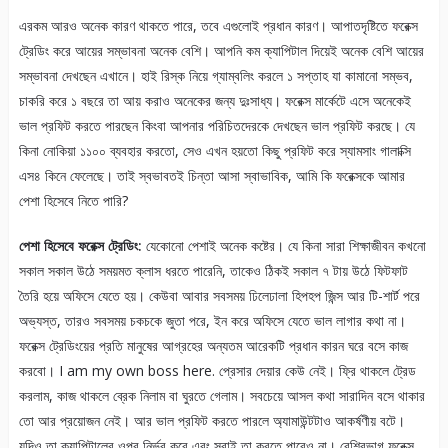
এরকম আরও অনেক কারণ থাকতে পারে, তবে এগুলোই প্রধান কারণ। আপাতদৃষ্টিতে ফরেক্স
ট্রেডিং করে আয়ের সম্ভাবনা অনেক বেশি। আপনি কম ক্যাপিটাল দিয়েই অনেক বেশি আয়ের
সম্ভাবনা দেখছেন এখানে। হাই রিস্ক নিয়ে গ্যাম্বলিং করলে ১ সপ্তাহ যা কামানো সম্ভব,
চাকরি করে ১ বছরে তা আয় করাও অনেকের জন্য দুঃসাধ্য। ফরেক্স মার্কেটে এসে অনেকেই
ভাল প্রফিট করতে পারছেন কিংবা আপনার পরিচিতদেরকে দেখছেন ভাল প্রফিট করছে। যে
কিনা নোকিয়া ১১০০ ব্যবহার করতো, সেও এখন হয়তো কিছু প্রফিট করে স্যামসাং গালাক্সি
এস৪ কিনে ফেলেছে। তাই স্বভাবতই চিন্তা আসা স্বাভাবিক, আমি কি ফরেক্সকে আমার
পেশা হিসেবে নিতে পারি?
পেশা হিসেবে ফরেক্স ট্রেডিং:
যেকোনো পেশাই অনেক কষ্টের। যে কিনা সারা শিক্ষাজীবন কখনো
সকাল সকাল উঠে সময়মত ক্লাস ধরতে পারেনি, তাকেও ঠিকই সকাল ৭ টায় উঠে ফিটফাট
তৈরি হয়ে অফিসে যেতে হয়। কেউবা আবার সবসময় ঢিলেঢালা হিপহপ জিন্স আর টি-শার্ট পরে
অভ্যস্ত, তারও সবসময় চকচকে জুতা পরে, ইন করে অফিসে যেতে ভাল লাগার কথা না।
ফরেক্স ট্রেডিংয়ের প্রতি মানুষের আগ্রহের অন্যতম আরেকটি প্রধান কারন ঘরে বসে কাজ
করবো। I am my own boss here. প্রেসার দেয়ার কেউ নেই। ফ্রি থাকলে ট্রেড
করলাম, কাজ থাকলে ব্রেক নিলাম বা ঘুরতে গেলাম। সবচেয়ে আসল কথা সারাদিন বসে থাকার
তো আর প্রয়োজন নেই। আর ভাল প্রফিট করতে পারলে অ্যামাউন্টটাও আকর্ষণীয় বটে।
যদিও তা ক্যাপিটালের ওপর নির্ভর করে এবং সবাই তা করতে পারেও না। বেশিরভাগ ফরেক্স