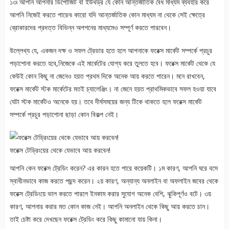
১৩৷ আপনি আপনার ডিপোজিট বা ইউথড্র যে কোন আন্তর্জাতিক বৈধ মাধ্যম ব্যবহার করে
আপনি নিজেই করতে পারেন৷ কারো যদি আন্তর্জাতিক কোন মাধ্যম না থেকে সেই ক্ষেত্রে
ব্রোকারদের প্রদত্ত বিভিন্ন অপশনের মাধ্যমেও সম্পূর্ণ করতে পারবেন।
উল্লেখ্য যে, একজন দক্ষ ও সফল ট্রেডার হতে হলে আপনাকে ফরেক্স মার্কেট সম্পর্কে প্রচুর
পড়াশোনা করতে হবে,নিজেকে এই মার্কেটের যোগ্য করে তুলতে হবে। ফরেক্স মার্কেট থেকে যে
কেউই কোন কিছু না জেনেও হয়ত প্রথম দিকে অনেক আয় করতে পারেন। মনে রাখবেন,
ফরেক্স মার্কেট স্টক মার্কেটের মতই চ্যালেঞ্জিং। না জেনে হয়ত প্রাথমিকভাবে সফল হওয়া যাবে
যেটা স্টক মার্কেটও অনেকে হয়। তবে দীর্ঘসময়ের জন্য টিকে থাকতে হলে ফরেক্স মার্কেট
সম্পর্কে প্রচুর পড়াশোনা ছাড়া কোন বিকল্প নেই।
ফরেক্স টেড্রিংয়ের থেকে যেভাবে আয় করবেন!
আপনি কেন ফরেক্স ট্রেডিং করেন? এর কারন হতে পারে কয়েকটি। ১ম কারণ, আপনি ঘরে বসে
স্বাধীনভাবে কাজ করতে পছন্দ করেন। ২য় কারণ, অন্যান্য অনলাইন বা অফলাইন জবের থেকে
ফরেক্স ট্রেডিংয়ে ভাল করতে পারলে ইনকাম করার সুযোগ অনেক বেশি, ঝুকিপূর্ণও বটে। ৩য়
কারণ, আপনার করার মত কোন কাজ নেই। আপনি অনলাইন থেকে কিছু আয় করতে চান।
তাই চেষ্টা করে দেখছেন ফরেক্স ট্রেডিং করে কিছু কামানো যায় কিনা।