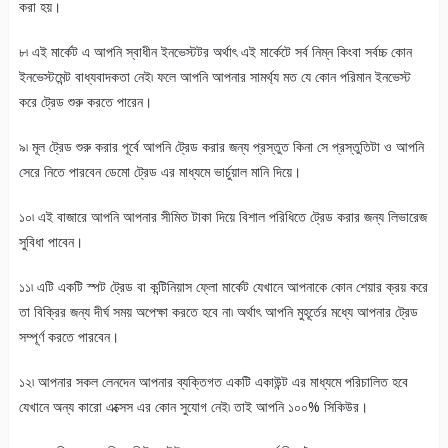
করা হয়।
৮৷ এই মার্কেট এ আপনি স্বাধীন ইনভেস্টটর অর্থাৎ এই মার্কেটে সর্ব নিম্ন কিংবা সর্বচ্চ কোন
ইনভেস্টমেন্ট বাধ্যবাদকতা নেই৷ ফলে আপনি আপনার সামর্থ্য মত যে কোন পরিমান ইনভেস্ট
করে ট্রেড শুরু করতে পারেন।
৯৷ মূল ট্রেড শুরু করার পূর্বে আপনি ট্রেড করার জন্য প্রস্তুত কিনা সে প্রস্তুতিটা ও আপনি
সেরে নিতে পারবেন ডেমো ট্রেড এর মাধ্যমে ভার্চুয়াল মানি দিয়ে।
১০৷ এই বাজারে আপনি আপনার সীমিত টাকা দিয়ে বিশাল পরিধিতে ট্রেড করার জন্য লিভারেজ
সুবিধা পাবেন।
১১৷ এটি একটি স্পট ট্রেড বা কন্টিনিয়াস ফ্লো মার্কেট যেখানে আপনাকে কোন শেয়ার ক্রয় করে
তা বিক্রির জন্য দীর্ঘ সময় অপেক্ষা করতে হবে না৷ অর্থাৎ আপনি মুহূর্তের মধ্যে আপনার ট্রেড
সম্পূর্ণ করতে পারবেন।
১২৷ আপনার সকল লেনদেন আপনার ব্যক্তিগত একটি একাউন্ট এর মাধ্যমে পরিচালিত হবে
যেখানে অন্য কারো এক্সেস এর কোন সুযোগ নেই৷ তাই আপনি ১০০% সিকিউর।