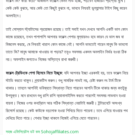
ফরেক্স কি? কারা করে? আজকাল ফরেক্সে কেমন লাভ হচ্ছে, পড়বেন হাজারটা প্রশ্নের মুখে।
কেউ কেউ বুঝবে, আর কেউ তো কিছুই বুঝবে না, ভাববে নিশ্চয়ই ডুল্যান্সার টাইপ কিছু করেন
অনলাইনে।
তাই সোস্যাল স্ট্যাটাসের প্রয়োজন রয়েছে। তাই সবাই যখন দেখবে আপনি একটি ভাল কোন
কাজে রয়েছেন, তখন পাশাপাশি আপনার ফরেক্স পেশার মূল্যায়নও হবে কারন যে ভাল জব বা
বিজনেস করছে, ষে নিশ্চয়ই খারাপ কোন কাজে নেই। আপনি ভাবতেই পারেন মানুষ কি ভাবলো
তাতে কি? মানুষ আমাকে খাওয়ায় না পড়ায়? তবুও সবসময় একদম অনলাইন নির্ভর হওয়া ঠিক
নয়। অফলাইন জগতেও নিজের অস্তিত্ব রাখা জরুরী।
ফরেক্স ট্রেডিংকে পেশা হিসেবে নিতে ইচ্ছুক:
যদি আপনার ইচ্ছা এরকমই হয়, তবে ফরেক্স নিয়ে
স্টাডি করতে থাকুন। প্র্যাকটিস করুন। শুধু সাময়িক লাভই নয়, চেষ্টা করুন লং টার্ম টিকে
থাকার। তাহলে আপনিই ভবিষ্যতে সিদ্ধান্ত নিতে পারবেন আপনি টিকে থাকার জন্য কতটুকু
উপযুক্ত। মনে রাখবেন শুধু রাশি রাশি অ্যানালাইসিস করতে পারলেই সবসময় লাভবান হওয়া
যায়না। নিজের ওপর কনট্রোল আর সঠিক সিদ্ধান্ত নেয়াটাই জরুরী। ইন্টারনেটে অসংখ্য
রিসোর্স রয়েছে। কেউ কাউকে বড়লোক হওয়া শিখিয়ে দিতে পারেনা। তবে এগিয়ে যাওয়ার পথ
দেখিয়ে দিতে পারে। শেখার ইচ্ছা থাকলে নিজেই এগিয়ে যেতে পারবেন।
সহজ এফিলিয়েটস ডট কম Sohojaffiliates.com