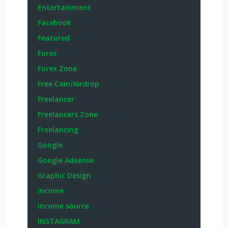
Entertainment
Facebook
Featured
Forex
Forex Zone
Free Coin/Airdrop
Freelancer
Freelancers Zone
Freelancing
Google
Google Adsense
Graphic Design
income
income source
INSTAGRAM