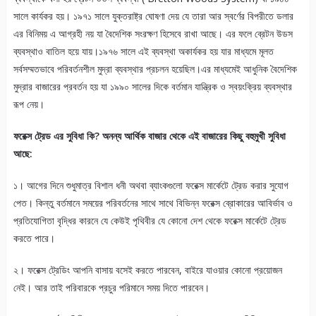
সালে কার্যকর হয়। ১৯৭১ সালে যুক্তরাষ্ট্র ঘোষণা দেয় যে তারা আর স্বর্ণের বিপরীতে ডলার
এর বিনিময় এ আগ্রহী নয় যা বৈদেশিক সংরক্ষণ হিসেবে রাখা আছে। এর ফলে ব্রেটন উডস
ব্যবস্থাও বাতিল হয়ে যায়।১৯৭৬ সালে এই ব্যবস্থা অকার্যকর হয় যার মাধ্যমে মূলত
সর্বসম্মতভাবে পরিবর্তনশীল মুদ্রা ব্যবস্থার প্রচলন হয়েছিল।এর মাধ্যমেই আধুনিক বৈদেশিক
মুদ্রার বাজারের প্রবর্তন হয় যা ১৯৯০ সালের দিকে বর্তমান যান্ত্রিক ও স্বয়ংক্রিয় ব্যবস্থার
রূপ নেয়।
ফরেক্স ট্রেড এর সুবিধা কি? অনন্য আর্থিক বাজার থেকে এই বাজারের কিছু বহুমুখী সুবিধা
আছে:
১। আগের দিনে শুধুমাত্র বিশাল ধনী অথবা ব্যাংকগুলো ফরেক্স মার্কেটে ট্রেড করার সুযোগ
পেত। কিন্তু বর্তমানে সময়ের পরিবর্তনের সাথে সাথে বিভিন্ন ফরেক্স ব্রোকারের আবির্ভাব ও
প্রতিযোগিতা বৃদ্ধির কারনে যে কেউই পৃথিবীর যে কোনো দেশ থেকে ফরেক্স মার্কেটে ট্রেড
করতে পারে।
২। ফরেক্স ট্রেডিং আপনি বাসায় বসেই করতে পারবেন, বাইরে যাওয়ার কোনো প্রয়োজন
নেই। আর তাই পরিবারকে প্রচুর পরিমানে সময় দিতে পারবেন।