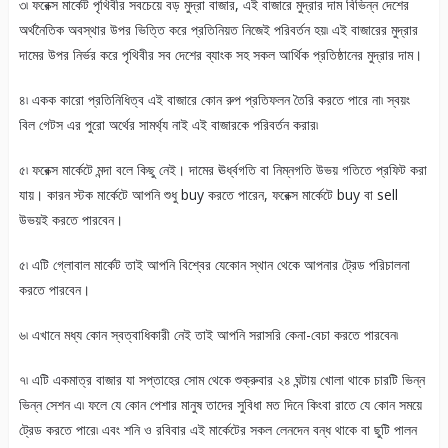
৩৷ ফরেক্স মার্কেট পৃথিবীর সবচেয়ে বড় মুদ্রা বাজার, এই বাজারে মুদ্রার দাম বিভিন্ন দেশের
অর্থনৈতিক অবস্থার উপর ভিত্তি করে প্রতিনিয়ত নিজেই পরিবর্তন হয়৷ এই বাজারের মুদ্রার
দামের উপর নির্ভর করে পৃথিবীর সব দেশের ব্যাংক সহ সকল আর্থিক প্রতিষ্ঠানের মুদ্রার দাম।
৪৷ একক কারো প্রতিনিধিত্ব এই বাজারে কোন রুপ প্রতিফলন তৈরি করতে পারে না৷ স্বয়ং
বিল গেটস এর পুরো অর্থের সামর্থ্য নাই এই বাজারকে পরিবর্তন করার৷
৫৷ ফরেক্স মার্কেটে মন্দা বলে কিছু নেই। দামের ঊর্ধ্বগতি বা নিম্নগতি উভয় গতিতে প্রফিট করা
যায়। কারন স্টক মার্কেটে আপনি শুধু buy করতে পারেন, ফরেক্স মার্কেটে buy বা sell
উভয়ই করতে পারবেন।
৫৷ এটি গ্লোবাল মার্কেট তাই আপনি বিশ্বের যেকোন স্থান থেকে আপনার ট্রেড পরিচালনা
করতে পারবেন।
৬৷ এখানে মধ্য কোন স্বত্বাধিকারী নেই তাই আপনি সরাসরি কেনা-বেচা করতে পারবেন৷
৭৷ এটি একমাত্র বাজার যা সপ্তাহের সোম থেকে শুক্রুবার ২৪ ঘন্টায় খোলা থাকে চারটি ভিন্ন
ভিন্ন সেশন এ৷ ফলে যে কোন পেশার মানুষ তাদের সুবিধা মত দিনে কিংবা রাতে যে কোন সময়ে
ট্রেড করতে পারে৷ এবং শনি ও রবিবার এই মার্কেটের সকল লেনদেন বন্ধ থাকে বা ছুটি পালন