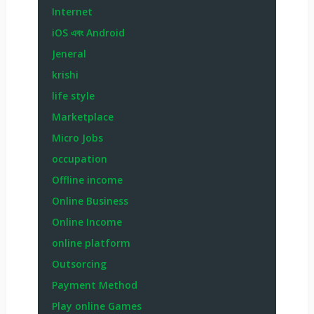
Internet
iOS এবং Android
Jeneral
krishi
life style
Marketplace
Micro Jobs
occupation
Offline income
Online Business
Online Income
online platform
Outsorcing
Payment Method
Play online Games