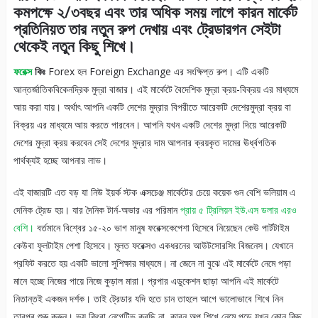
কমপক্ষে ২/৩বছর এবং তার অধিক সময় লাগে কারন মার্কেট
প্রতিনিয়ত তার নতুন রুপ দেখায় এবং ট্রেডারগন সেইটা
থেকেই নতুন কিছু শিখে।
ফরেক্স
কিঃ
Forex হল Foreign Exchange এর সংক্ষিপ্ত রুপ। এটি একটি
আন্তর্জাতিকবিকেনদ্রিক মুদ্রা বাজার। এই মার্কেটে বৈদেশিক মুদ্রা ক্রয়-বিক্রয় এর মাধ্যমে
আয় করা যায়। অর্থাৎ আপনি একটি দেশের মুদ্রার বিপরীতে আরেকটি দেশেরমুদ্রা ক্রয় বা
বিক্রয় এর মাধ্যমে আয় করতে পারবেন। আপনি যখন একটি দেশের মুদ্রা দিয়ে আরেকটি
দেশের মুদ্রা ক্রয় করবেন সেই দেশের মুদ্রার দাম আপনার ক্রয়কৃত দামের ঊর্ধ্বগতিক
পার্থক্যই হচ্ছে আপনার লাভ।
এই বাজারটি এত বড় যা নিউ ইয়র্ক স্টক এক্সচেঞ্জ মার্কেটের চেয়ে কয়েক গুন বেশি ভলিয়াম এ
দেনিক ট্রেড হয়। যার দৈনিক টার্ন-অভার এর পরিমান
প্রায় ৫ ট্রিলিয়ন ইউ.এস ডলার এরও
বেশি।
বর্তমানে বিশ্বের ১৫-২০ ভাগ মানুষ ফরেক্সকেপেশা হিসেবে নিয়েছেন কেউ পার্টটাইম
কেউবা ফুলটাইম পেশা হিসেবে। মূলত ফরেক্সও একধরনের আউটসোরসিং বিজনেস। যেখানে
প্রফিট করতে হয় একটি ভালো সুশিক্ষার মাধ্যমে। না জেনে না বুঝে এই মার্কেটে নেমে পড়া
মানে হচ্ছে নিজের পায়ে নিজে কুড়াল মারা। প্রপার এডুকেশন ছাড়া আপনি এই মার্কেটে
নিতান্তই একজন দর্শক। তাই ট্রেডার যদি হতে চান তাহলে আগে ভালোভাবে শিখে নিন
তারপর শুরু করুন। ভয় কিংবা নেগেটিভ করছি না, কারন অল্প শিখে নেমে পড়ে যখন কোন কিছু