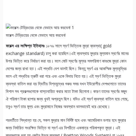
ফরেক্স টেড্রিংয়ের থেকে যেভাবে আয় করবেন!
ফরেক্স এর সংক্ষিপ্ত ইতিহাসঃ
১৮৭৬ সালে স্বর্ণ ভিত্তিক মুদ্রা ব্যবস্থা( gold
exchange standard) চালু করা হয়েছিল।এই ব্যবস্থায় মুদ্রার মূল্যমান স্বর্ণের মানের
উপর ভিত্তি করে নির্ধারণ করা হয়। ফলে মোট স্বর্ণের মূল্যর সমপরিমাণ কাগুজে মুদ্রা কোন
দেশের জন্য রাখা হত। এই পদ্ধতি বেশ ভালই ছিল। কিন্তু স্বর্ণ এর আকস্মিক মূল্যবৃদ্ধির
ফলে এই পদ্ধতির ত্রুটি ধরা পরে এবং একে বিদায় নিতে হয়। এই স্বর্ণ ভিত্তিক মুদ্রা
ব্যবস্থা বাতিল করা হয় দ্বিতীয় বিশ্বযুদ্ধের শুরুর সময় যখন ইউরোপীয় দেশগুলোতে তাদের
বিশাল সব প্রকল্পগুলোকে বাস্তবায়িত করার মতো টাকা ছিলোনা। কারণ তাদের স্বর্ণের মজুদ
ঐ পরিমাণ টাকা ছাপার জন্য খুবই অপ্রতুল ছিল। যদিও এই স্বর্ণ ব্যবস্থা বাতিল হয়ে গেছে,
তবুও স্বর্ণ তার মূল্য এবং মুদ্রামানে নিজের অবস্থান ভালভাবেই ধরে রেখেছে।
পরবর্তীতে সিদ্ধান্ত হয় যে, সকল মুদ্রার মান নির্দিষ্ট হবে এবং আমেরিকান ডলার হবে মুদ্রার
জন্য নির্ধারিত সংরক্ষিত ভিত্তি যা স্বর্ণ এর বিপরীতে একমাত্র পরিমাপকৃত মুদ্রা। এই
ব্যবস্থাকে বলা হয় ব্রেটন উডস ব্যবস্থা ( Bretton Woods System) যা ১৯৪৪