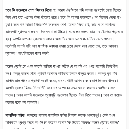
তবে কি ফরেক্সকে পেশা হিসেবে নিবো না:
ফরেক্স ট্রেডিংকে যদি আমরা প্রথমেই পেশা হিসেবে
নিয়ে নেই তবে এরকম ঘটনা ঘটতেই পারে। তবে কি আমরা ফরেক্সকে পেশা হিসেবে নেবো না?
হ্যাঁ। তবে যদি আমরা সিরিয়াসলি ফরেক্সকে পেশা হিসেবে নিতে চাই, তার সাথে আমাদের
আরেকটি ব্যাকআপ জব বা বিজনেস থাকা উচিত। যাতে লস হলেও আমাদের টেনশনে পড়তে না
হয়। আপনি আপনার ব্যাকআপ কাজের আয় দিয়ে আপাতত খরচ চালিয়ে যেতে পারেন।
সর্বোপরি আপনি যদি ভাল মানসিক অবস্থা বজায় রেখে ট্রেড করে যেতে চান, তবে আপনার
ব্যাকআপ জব/বিজনেস থাকা জরুরি।
ফরেক্স ট্রেডিংকে এমন ভাবেই চালিয়ে যাওয়া উচিত যে আপনি এর ওপর সরাসরি নির্ভরশীল
নন। কিন্তু ফরেক্স থেকে প্রফিট আপনার লাইফস্টাইলকে উন্নত করবে। অবশ্য হ্যাঁ যদি
আপনি ভাল পরিমান প্রফিট করেই বসেন, তখন সেটাই আপনার ব্যাকআপ হিসেবে থাকবে।
আপনি ব্যাংকে ফিক্সড ডিপোজিট করে রাখতে পারেন তখন অথবা ব্যবসায়ে অংশীদার হতে
পারেন। তখন আপনি ফরেক্সকে পুরোপুরি প্রফেশন হিসেবে নিয়ে নিতে পারেন। তবে তা কয়েক
বছরের মধ্যে নয় অবশ্যই।
সামাজিক মর্যাদা:
আমাদের সমাজে সামাজিক মর্যাদা বিষয়টা অনেক গুরুত্বপূর্ণ। কেউ যখন
আপনাকে প্রশ্ন করবে আপনি কি করেন? আপনি কি উত্তর দিবেন? ফরেক্স ট্রেডিং করেন?