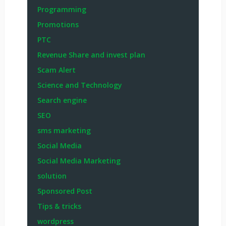
Programming
Promotions
PTC
Revenue Share and invest plan
Scam Alert
Science and Technology
Search engine
SEO
sms marketing
Social Media
Social Media Marketing
solution
Sponsored Post
Tips & tricks
wordpress