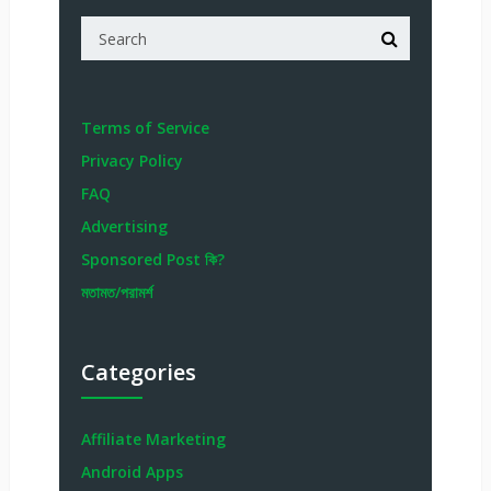
Terms of Service
Privacy Policy
FAQ
Advertising
Sponsored Post কি?
মতামত/পরামর্শ
Categories
Affiliate Marketing
Android Apps