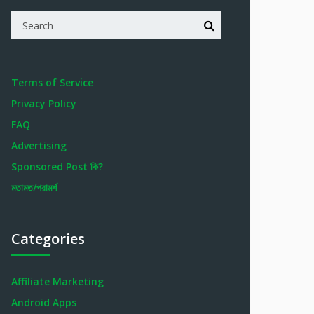
Terms of Service
Privacy Policy
FAQ
Advertising
Sponsored Post কি?
মতামত/পরামর্শ
Categories
Affiliate Marketing
Android Apps