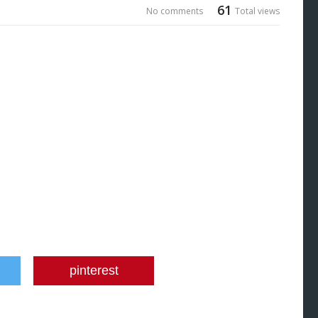
61
No comments
Total views
pinterest