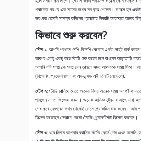
হলে সময়টা কম লাগে। খেয়াল করুন প্রথমত ফরেক্স কোন ডাক্তার দ্
প্যাকেজ নয় যে এক মাসের মধ্যে সব বুঝে গেলেন। ফরেক্স হল একটা “
ভয়ংকর তেমনি সামান্য কদিনের প্রচেষ্টায় বিষয়টি আয়ত্তে আনার
কিভাবে শুরু করবেন?
স্টেপ ১
: আপনি প্রথমে দেশি-বিদেশি যেকোন একটা সাইট মার্ক করেন তা
তারপর একটু একটু করে স্টাডি শুরু করেন মনে রাখবেন তাড়াতাড়ি কর
আপনি যদি সময় কে সময় দেন তাহলে সময় আপনাকে সময় দিবে। আপ
(বিগেনিং, প্রফেশনাল এবং এডভান্সড এই তিনটি লেভেলে).
স্টেপ ২
: স্টাডি চালিয়ে যেতে অনেক বিষয় অনেক সময় অস্পষ্ট থাকতে
পারছেন না তা জিজ্ঞেস করুন। অনেক অভিজ্ঞ ট্রেডার আছে যারা আপন
শেষ করে ফেলবেন তখন থেকেই ডেমো প্র্যাকটিস শুরু করেন। আর পাশাপ
ফিক্সড করেছেন সেভাবে ডেমো ট্রেডিং প্র্যাকটিসটা ফিক্সড করবেন।
স্টেপ ৩
: ধরে নিলাম আপনার ব্যাসিক স্টাডি কোর্স শেষ এখন আপনি