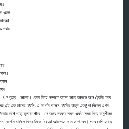
পরও
 হল এমন
নাবেচা
া একবার
নার
 করুন।
 কেমন
ধারণ
 ২-৪ সপ্তাহ। ভালো। কোন বিষয় সম্পর্কে ভালো ভাবে জানতে হলে ট্রেনিং আর
ারের এই এক মাসের ট্রেনিং এ আপনি ফরেক্স ট্রেডিং রাজ্য একটু পা দিলেন এখন
রেডার রুপে গড়ে তুলতে পারে। সে জন্য দরকার লম্বা একটা সময় নিয়ে অনুশীলন
্য নন, আপনি চাইলে নিজে নিজে বিষয়টা আয়ত্তে আনতে পারেন। তবে রেডিমেইড