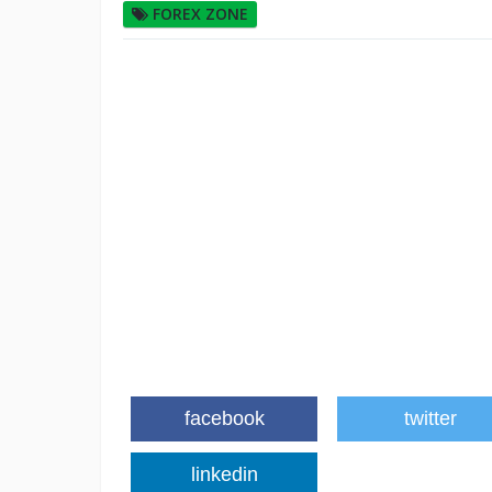
FOREX ZONE
facebook
twitter
linkedin