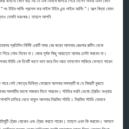
বারা বানানো কোন বড়ি নয় যে এক নিমিষে গুলিয়ে গেয়ে নিলেন অথবা এমন কোন
 লং টাইম লার্নিং প্রসেস ফর লাইফ টাইম এন্ড লাইভ আর্নিং ”। অল্প বিদ্যা যেমন
 চিন্তাও তেমনি ভয়ংকর। তাহলে আপনি
রপর প্রতিদিন নির্দিষ্ট একটি সময় বের করেন আপনার রেগুলার রুটিন থেকে
তে গিয়ে লোড নিবেন না। জোর পূর্বক কিছু আয়ত্তে আনার চেস্টা করবেন না।
নার স্টাডি কে তিনটি ভাগে ভাগ করে নিন নয়ত তালগোল পাকিয়ে ফেলতে পারেন
 পারে সেই ক্ষেত্রে ভিবিন্ন ফোরামে আপনার সমস্যাটি বা যে বিষয়টি বুঝতে
ার সমসাটির ভালো সমাধান দিতে পারবেন। স্টাডির যখনি ডেমো ট্রেডিং অধ্যায়
াশি চালিয়ে যেতে থাকুন আপনার নিয়মিত স্টাডি। নিয়মিত স্টাডি যেভাবে
 মোটামুটি ট্রেড বোঝেন এবং ট্রেড করতে পারেন। তাহলে এখন কি করবেন। আসলে