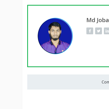
Md Job
Com