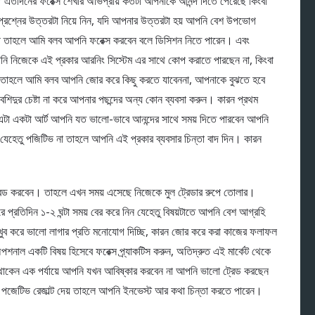
এতদিনের ফরেক্স শেখার অভিপ্রায় কতটা আপনাকে আনন্দ দিতে পেরেছে কিংবা
প্রশ্নের উত্তরটা নিয়ে নিন, যদি আপনার উত্তরটা হয় আপনি বেশ উপভোগ
্ছে তাহলে আমি বলব আপনি ফরেক্স করবেন বলে ডিসিশন নিতে পারেন। এবং
আপনি নিজেকে এই প্রকার আরনিং সিস্টেম এর সাথে কোপ করাতে পারছেন না, কিংবা
 না তাহলে আমি বলব আপনি জোর করে কিছু করতে যাবেননা, আপনাকে বুঝতে হবে
িদুর চেষ্টা না করে আপনার পছন্দের অন্য কোন ব্যবসা করুন। কারন প্রথম
 এটা একটা আর্ট আপনি যত ভালো-ভাবে আনন্দের সাথে সময় দিতে পারবেন আপনি
যেহেতু পজিটিভ না তাহলে আপনি এই প্রকার ব্যবসার চিন্তা বাদ দিন। কারন
রেড করবেন। তাহলে এখন সময় এসেছে নিজেকে মুল ট্রেডার রুপে তোলার।
রে প্রতিদিন ১-২ ঘন্টা সময় বের করে নিন যেহেতু বিষয়টাতে আপনি বেশ আগ্রহি
খুব করে ভালো লাগার প্রতি মনোযোগ দিচ্ছি, কারন জোর করে করা কাজের ফলাফল
পশনাল একটি বিষয় হিসেবে ফরেক্স প্র্যাকটিস করুন, অতিদ্রুত এই মার্কেট থেকে
ে থাকেন এক পর্যায়ে আপনি যখন আবিষ্কার করবেন না আপনি ভালো ট্রেড করছেন
 পজেটিভ রেজাল্ট দেয় তাহলে আপনি ইনভেস্ট আর কথা চিন্তা করতে পারেন।