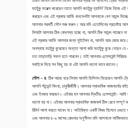
এখনি আপনি ডিসিশন নিবেন আপনার দ্বারা কি আসলেই ট্রেড সম্ভব? 
যতটুকু ফরেক্স করেছেন তাতে আপনি কতটুকু হ্যাপি? নিজে নিজে এই 
করছেন এবং এই প্রকার আর্নিং কনসেপ্টটা আপনাকে বেশ আনন্দ দিচ
আপনার পরবর্তী স্টেপ শুরু করুন। আর যদি এতোদিনের প্রচেষ্টায় 
বিশয়টা আপনার ঠিক বোধগম্য হচ্ছে না, আপনি ঠিক আনন্দ পাচ্ছেন
এই প্রকার আর্নিং আপনার জন্য সুইটেবল না, আপনি আর জোর করে বেশ
অবস্থায় যতটুকু বুঝেছেন অন্তত আশা করি অতটুকু বুঝে গেছেন যে
তত তাড়াতাড়ি সফল হতে পারবেন। তাই আপনার এসেসমেন্ট পিরিয়ড 
সবাইকে দিয়ে সব কিছু হয় না এটা আপনি ভালো ভাবে জানেন।
স্টেপ – ৪
: ঠিক আছে ধরে নিলাম আপনি ডিসিশন নিয়েছেন আপনি ট্
আপনি স্টুডেন্ট কিংবা, চাকুরীজীবী। আপনার স্বাভাবিক কাজকর্মের বাই
এবং ইনজয় করছেন। এইবার হল আপনার দ্বিতীয় এসেসমেন্ট:- আমি 
ভালো হয় না। এইবার আপনার স্বাভাবিক কাজকর্ম ঠিক রেখে সম্পূর্ণ অ
রিটার্ন আশা করতে যাবেন না। অতিরিক্ত একটি বিষয় হিসেবে এগুত
এবং আপনার ৪-৬ মাসের রেগুলার অনুশীলন যদি আপনাকে সার্বিকভাবে