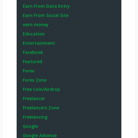
Earn From Data Entry
Earn From Social Site
earn money
Education
Entertainment
Facebook
Featured
Forex
Forex Zone
Free Coin/Airdrop
Freelancer
Freelancers Zone
Freelancing
Google
Google Adsense