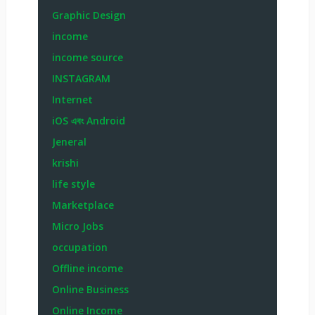
Graphic Design
income
income source
INSTAGRAM
Internet
iOS এবং Android
Jeneral
krishi
life style
Marketplace
Micro Jobs
occupation
Offline income
Online Business
Online Income