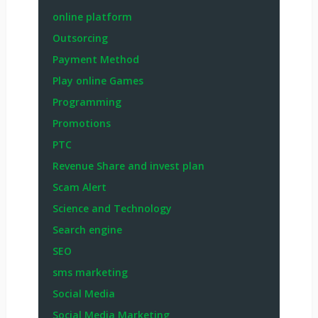
online platform
Outsorcing
Payment Method
Play online Games
Programming
Promotions
PTC
Revenue Share and invest plan
Scam Alert
Science and Technology
Search engine
SEO
sms marketing
Social Media
Social Media Marketing