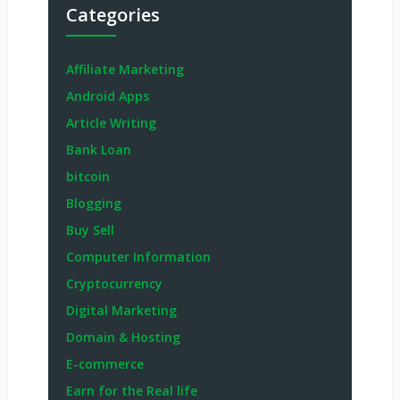
Categories
Affiliate Marketing
Android Apps
Article Writing
Bank Loan
bitcoin
Blogging
Buy Sell
Computer Information
Cryptocurrency
Digital Marketing
Domain & Hosting
E-commerce
Earn for the Real life