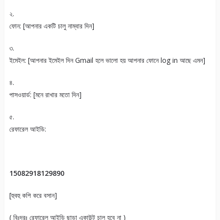
২.
ফোন: [আপনার একটি চালু নাম্বার দিন]
৩.
ইমেইল: [আপনার ইমেইল দিন Gmail হলে ভালো হয় আপনার ফোনে log in আছে এমন]
৪.
পাসওয়ার্ড: [মনে রাখার মতো দিন]
৫.
রেফারেল আইডি:
15082918129890
[হুবহু কপি করে বসান]
( বিঃদ্রঃ রেফারেল আইডি ছাড়া একাউন্ট চালু হবে না )