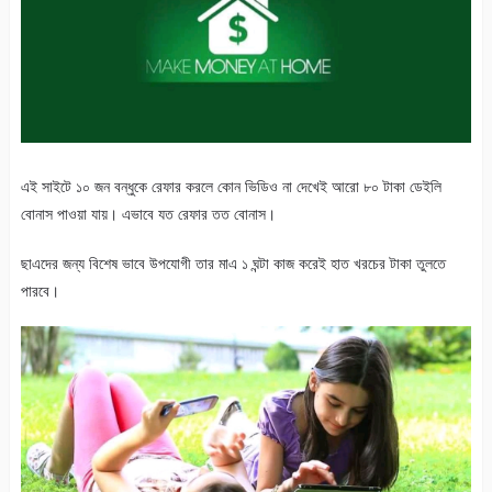
এই সাইটে ১০ জন বন্ধুকে রেফার করলে কোন ভিডিও না দেখেই আরো ৮০ টাকা ডেইলি
বোনাস পাওয়া যায়। এভাবে যত রেফার তত বোনাস।
ছাএদের জন্য বিশেষ ভাবে উপযোগী তার মাএ ১ ঘন্টা কাজ করেই হাত খরচের টাকা তুলতে
পারবে।