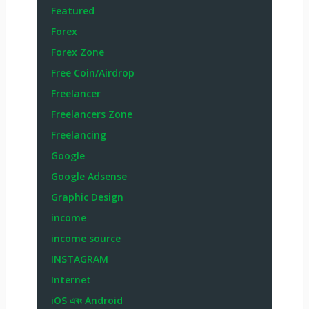
Featured
Forex
Forex Zone
Free Coin/Airdrop
Freelancer
Freelancers Zone
Freelancing
Google
Google Adsense
Graphic Design
income
income source
INSTAGRAM
Internet
iOS এবং Android