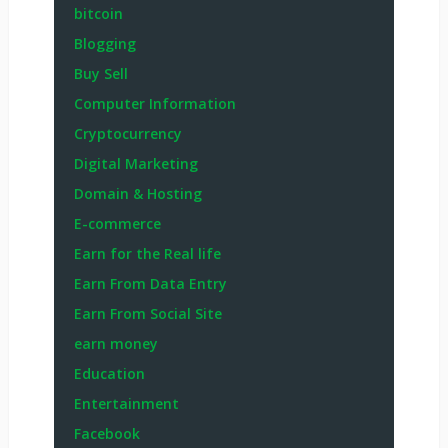
bitcoin
Blogging
Buy Sell
Computer Information
Cryptocurrency
Digital Marketing
Domain & Hosting
E-commerce
Earn for the Real life
Earn From Data Entry
Earn From Social Site
earn money
Education
Entertainment
Facebook