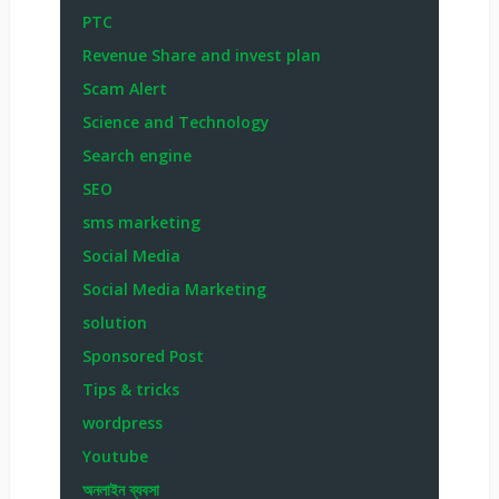
PTC
Revenue Share and invest plan
Scam Alert
Science and Technology
Search engine
SEO
sms marketing
Social Media
Social Media Marketing
solution
Sponsored Post
Tips & tricks
wordpress
Youtube
অনলাইন ব্যবসা