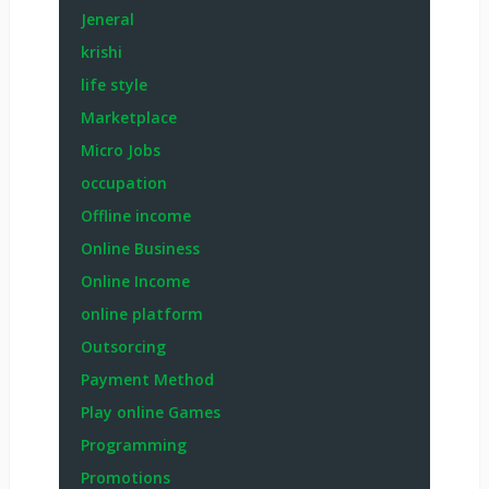
Jeneral
krishi
life style
Marketplace
Micro Jobs
occupation
Offline income
Online Business
Online Income
online platform
Outsorcing
Payment Method
Play online Games
Programming
Promotions