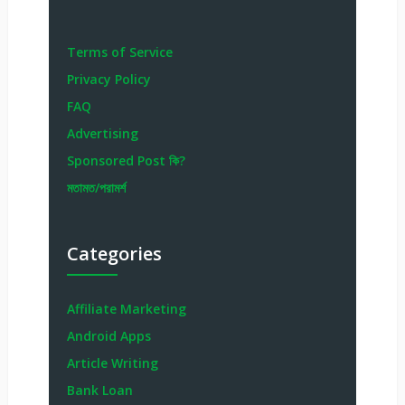
Terms of Service
Privacy Policy
FAQ
Advertising
Sponsored Post কি?
মতামত/পরামর্শ
Categories
Affiliate Marketing
Android Apps
Article Writing
Bank Loan