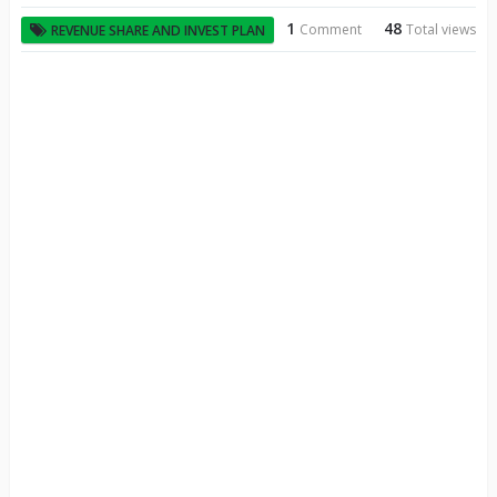
1
48
Comment
Total views
REVENUE SHARE AND INVEST PLAN