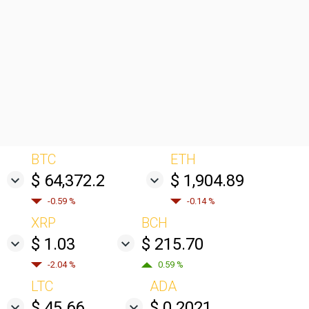
BTC
ETH
$ 64,372.2
$ 1,904.89
-0.59 %
-0.14 %
XRP
BCH
$ 1.03
$ 215.70
-2.04 %
0.59 %
LTC
ADA
$ 45.66
$ 0.2021