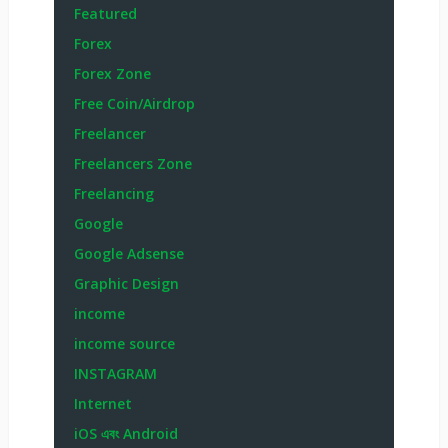
Featured
Forex
Forex Zone
Free Coin/Airdrop
Freelancer
Freelancers Zone
Freelancing
Google
Google Adsense
Graphic Design
income
income source
INSTAGRAM
Internet
iOS এবং Android