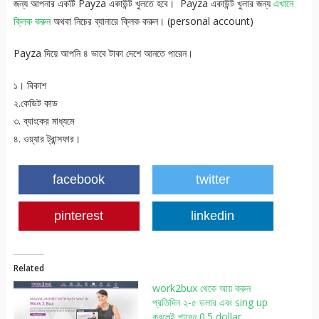
জন্য আপনার একটি Payza একাউন্ট খুলতে হবে। Payza একাউন্ট খুলার জন্য
এখানে
ক্লিক করুন
অথবা নিচের ব্যানারে ক্লিক করুন। (personal account)
Payza দিয়ে আপনি ৪ ভাবে টাকা দেশে আনতে পারেন।
১। বিকাশ
২.কেডিট কাড
৩. ব্যাংকের মাধ্যমে
৪. ওয়্যার ট্রান্সফার।
facebook
twitter
pinterest
linkedin
Related
work2bux থেকে আয় করুন
প্রতিদিন ২-৫ ডলার এবং sing up
করলেই পাবেন 0.5 dollar