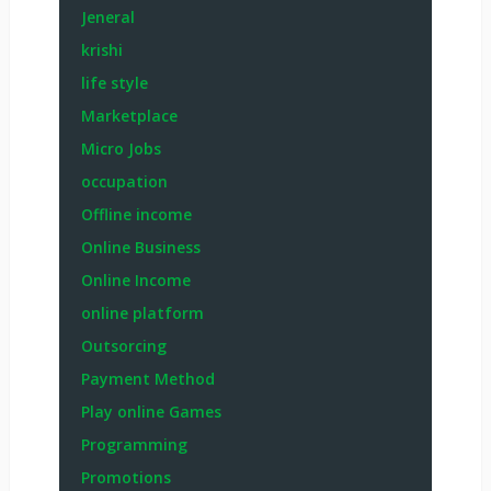
Jeneral
krishi
life style
Marketplace
Micro Jobs
occupation
Offline income
Online Business
Online Income
online platform
Outsorcing
Payment Method
Play online Games
Programming
Promotions