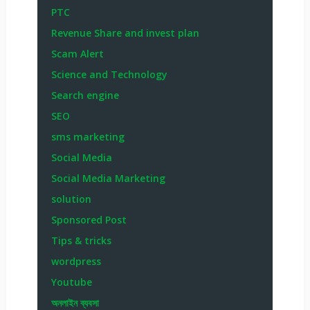
PTC
Revenue Share and invest plan
Scam Alert
Science and Technology
Search engine
SEO
sms marketing
Social Media
Social Media Marketing
solution
Sponsored Post
Tips & tricks
wordpress
Youtube
অনলাইন ব্যবসা