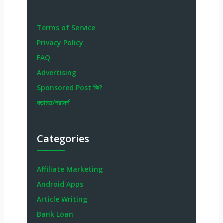
Terms of Service
Privacy Policy
FAQ
Advertising
Sponsored Post কি?
মতামত/পরামর্শ
Categories
Affiliate Marketing
Android Apps
Article Writing
Bank Loan