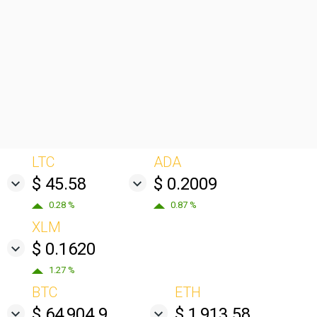
LTC
ADA
$ 45.58
$ 0.2009
0.28 %
0.87 %
XLM
$ 0.1620
1.27 %
BTC
ETH
$ 64,904.9
$ 1,913.58