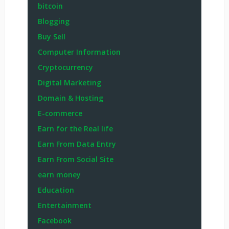
bitcoin
Blogging
Buy Sell
Computer Information
Cryptocurrency
Digital Marketing
Domain & Hosting
E-commerce
Earn for the Real life
Earn From Data Entry
Earn From Social Site
earn money
Education
Entertainment
Facebook