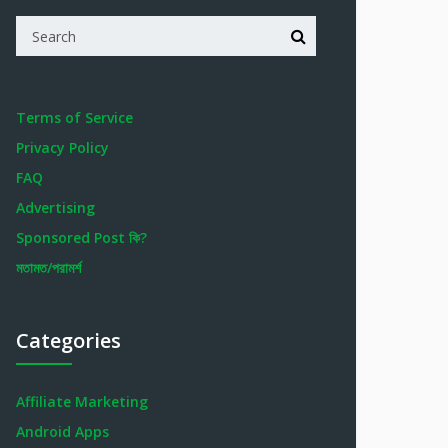
Terms of Service
Privacy Policy
FAQ
Advertising
Sponsored Post কি?
মতামত/পরামর্শ
Categories
Affiliate Marketing
Android Apps