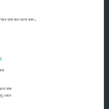
থে থাকা মানে ভালো থাকা ৷,
l
জার
হয়তো কাজ
তু এখানে