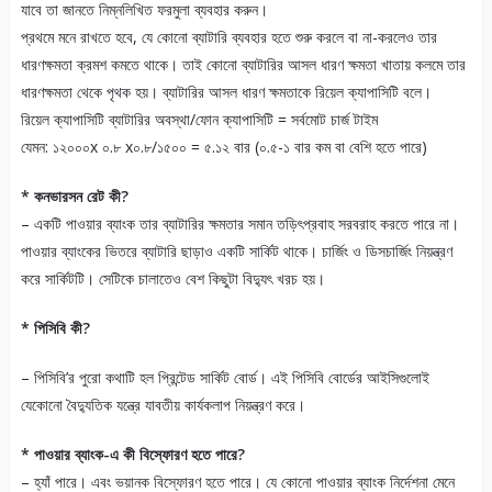
যাবে তা জানতে নিম্নলিখিত ফরমুলা ব্যবহার করুন।
প্রথমে মনে রাখতে হবে, যে কোনো ব্যাটারি ব্যবহার হতে শুরু করলে বা না-করলেও তার
ধারণক্ষমতা ক্রমশ কমতে থাকে। তাই কোনো ব্যাটারির আসল ধারণ ক্ষমতা খাতায় কলমে তার
ধারণক্ষমতা থেকে পৃথক হয়। ব্যাটারির আসল ধারণ ক্ষমতাকে রিয়েল ক্যাপাসিটি বলে।
রিয়েল ক্যাপাসিটি ব্যাটারির অবস্থা/ফোন ক্যাপাসিটি = সর্বমোট চার্জ টাইম
যেমন: ১২০০০x ০.৮ x০.৮/১৫০০ = ৫.১২ বার (০.৫-১ বার কম বা বেশি হতে পারে)
* কনভারসন রেট কী?
– একটি পাওয়ার ব্যাংক তার ব্যাটারির ক্ষমতার সমান তড়িৎপ্রবাহ সরবরাহ করতে পারে না।
পাওয়ার ব্যাংকের ভিতরে ব্যাটারি ছাড়াও একটি সার্কিট থাকে। চার্জিং ও ডিসচার্জিং নিয়ন্ত্রণ
করে সার্কিটটি। সেটিকে চালাতেও বেশ কিছুটা বিদ্যুৎ খরচ হয়।
* পিসিবি কী?
– পিসিবি’র পুরো কথাটি হল প্রিন্টেড সার্কিট বোর্ড। এই পিসিবি বোর্ডের আইসিগুলোই
যেকোনো বৈদ্যুতিক যন্ত্রে যাবতীয় কার্যকলাপ নিয়ন্ত্রণ করে।
* পাওয়ার ব্যাংক-এ কী বিস্ফোরণ হতে পারে?
– হ্যাঁ পারে। এবং ভয়ানক বিস্ফোরণ হতে পারে। যে কোনো পাওয়ার ব্যাংক নির্দেশনা মেনে