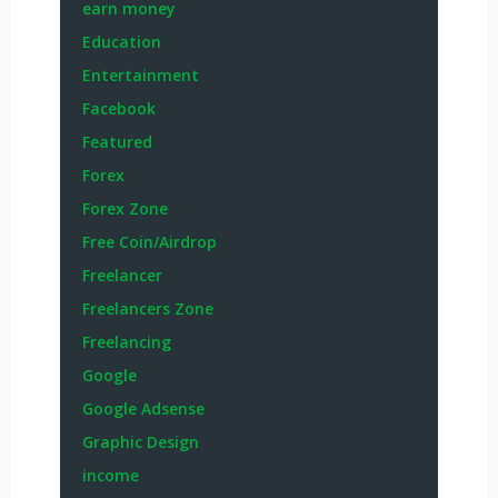
earn money
Education
Entertainment
Facebook
Featured
Forex
Forex Zone
Free Coin/Airdrop
Freelancer
Freelancers Zone
Freelancing
Google
Google Adsense
Graphic Design
income