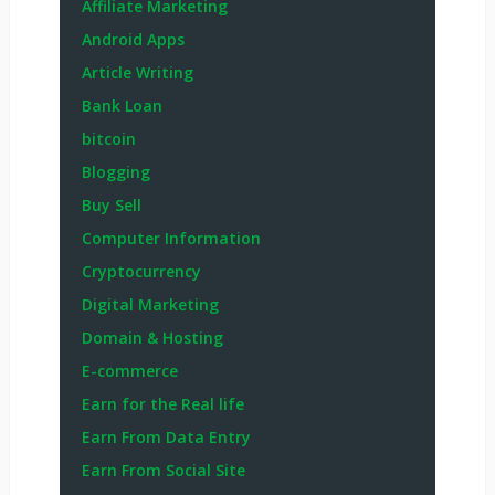
Affiliate Marketing
Android Apps
Article Writing
Bank Loan
bitcoin
Blogging
Buy Sell
Computer Information
Cryptocurrency
Digital Marketing
Domain & Hosting
E-commerce
Earn for the Real life
Earn From Data Entry
Earn From Social Site