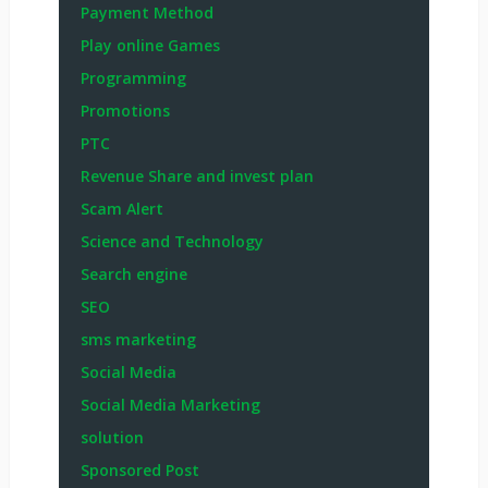
Payment Method
Play online Games
Programming
Promotions
PTC
Revenue Share and invest plan
Scam Alert
Science and Technology
Search engine
SEO
sms marketing
Social Media
Social Media Marketing
solution
Sponsored Post