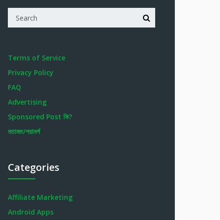
Terms of Service
Privacy Policy
FAQ
Advertising
Sponsored Post কি?
মতামত/পরামর্শ
Categories
Affiliate Marketing
Android Apps