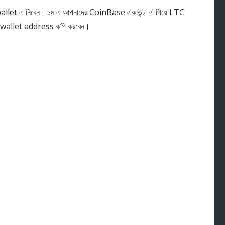
llet এ নিবেন। ১ম এ আপনাদের CoinBase একাউন্ট এ গিয়ে LTC
 ltc wallet address কপি করবেন।