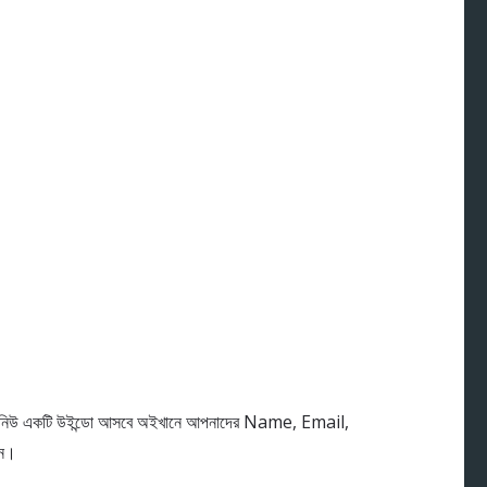
িউ একটি উইন্ডো আসবে অইখানে আপনাদের Name, Email,
েন।