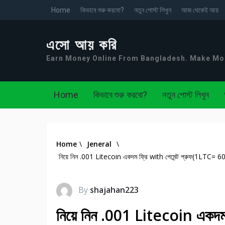
Home
কিভাবে শুরু করবো?
নতুন পোস্ট লিখুন
আজ থেকেই আয়
এসো আয় করি
Earn Money Online From Bangladesh. Make M
Home
কিভাবে শুরু করবো?
নতুন পোস্ট লিখুন
Home
\
Jeneral
\
নিয়ে নিন .001 Litecoin একদম ফ্রি with পেমেন্ট প্রুফ(1LTC= 6
By
shajahan223
নিয়ে নিন .001 Litecoin একদম 