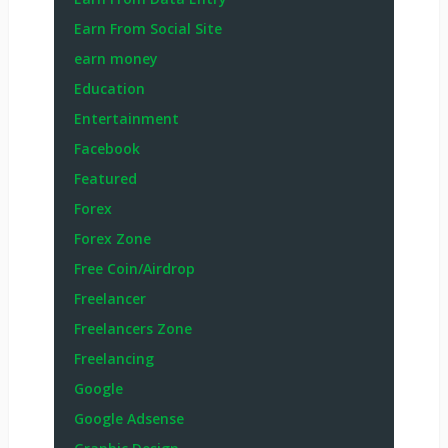
Earn From Social Site
earn money
Education
Entertainment
Facebook
Featured
Forex
Forex Zone
Free Coin/Airdrop
Freelancer
Freelancers Zone
Freelancing
Google
Google Adsense