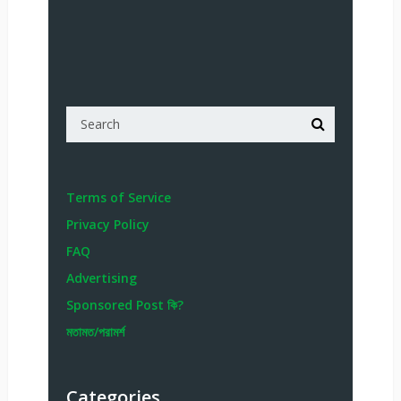
Terms of Service
Privacy Policy
FAQ
Advertising
Sponsored Post কি?
মতামত/পরামর্শ
Categories