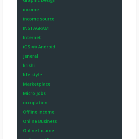
Graphic Design
income
income source
INSTAGRAM
Internet
iOS এবং Android
Jeneral
krishi
life style
Marketplace
Micro Jobs
occupation
Offline income
Online Business
Online Income