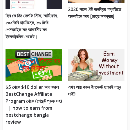
2020 সালে 7টি জনপ্রিয় পদ্ধতিতে
ফ্রি তে নিন সেলফি স্টিক, স্মার্টফোন,
অনলাইনে আয় [ছাত্র অবস্থায়]
৫০০জিবি হার্ডডিস্ক, ১৬ জিবি
পেনড্রাইভ সহ আকর্ষনীয় সব
ইলেকট্রনিক গেজেট।
$5 থেকে $10 dollar আয় করুন
এখন আয় করুন ইনভেস্ট ছাড়াই নতুন
BestChange Affiliate
সাইট
Program থেকে (পেমেন্ট প্রুফ সহ)
|| how to earn from
bestchange bangla
review