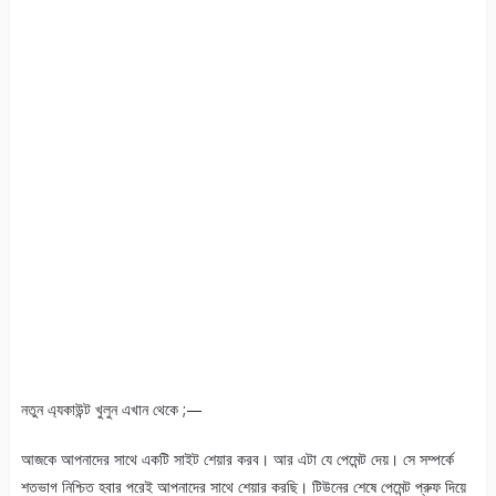
নতুন এ্যকাউন্ট খুলুন এখান থেকে ;—
আজকে আপনাদের সাথে একটি সাইট শেয়ার করব। আর এটা যে পেমেন্ট দেয়। সে সম্পর্কে
শতভাগ নিশ্চিত হবার পরেই আপনাদের সাথে শেয়ার করছি। টিউনের শেষে পেমেন্ট প্রুফ দিয়ে