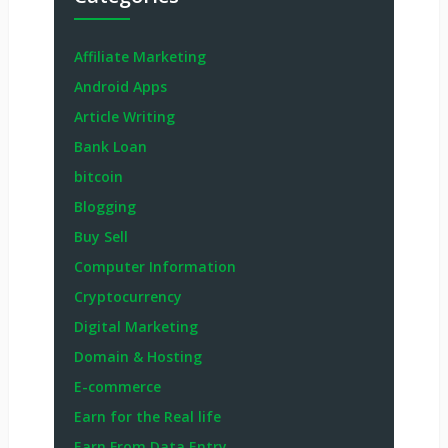
Affiliate Marketing
Android Apps
Article Writing
Bank Loan
bitcoin
Blogging
Buy Sell
Computer Information
Cryptocurrency
Digital Marketing
Domain & Hosting
E-commerce
Earn for the Real life
Earn From Data Entry