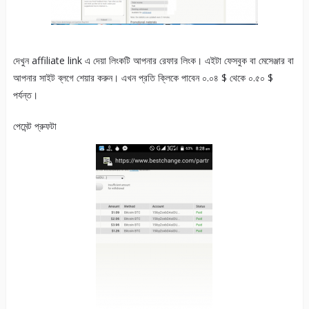
দেখুন affiliate link এ দেয়া লিংকটি আপনার রেফার লিংক। এইটা ফেসবুক বা মেসেঞ্জার বা
আপনার সাইট ব্লগে শেয়ার করুন। এখন প্রতি ক্লিকে পাবেন ০.০৪ $ থেকে ০.৫০ $
পর্যন্ত।
পেমেন্ট প্রুফটা