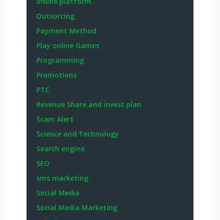
online platform
Outsorcing
Payment Method
Play online Games
Programming
Promotions
PTC
Revenue Share and invest plan
Scam Alert
Science and Technology
Search engine
SEO
sms marketing
Social Media
Social Media Marketing