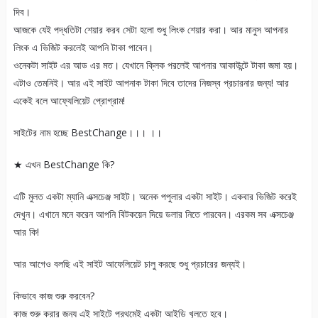
দিব।
আজকে যেই পদ্ধতিটা শেয়ার করব সেটা হলো শুধু লিংক শেয়ার করা। আর মানুস আপনার
লিংক এ ভিজিট করলেই আপনি টাকা পাবেন।
ওনেকটা সাইট এর আড এর মত। যেখানে ক্লিক পরলেই আপনার আকাউন্টে টাকা জমা হয়।
এটাও তেমনিই। আর এই সাইট আপনাক টাকা দিবে তাদের নিজস্ব প্রচারনার জন্য! আর
একেই বলে আফ্যেলিয়েট প্রোগ্রাম!
সাইটের নাম হচ্ছে BestChange।।। ।।
★ এখন BestChange কি?
এটি মুলত একটা ম্যানি এক্সচেঞ্জ সাইট। অনেক পপুলার একটা সাইট। একবার ভিজিট করেই
দেখুন। এখানে মনে করেন আপনি বিটকয়েন দিয়ে ডলার নিতে পারবেন। এরকম সব এক্সচেঞ্জ
আর কি!
আর আগেও বলছি এই সাইট আফেলিয়েট চালু করছে শুধু প্রচারের জন্যই।
কিভাবে কাজ শুরু করবেন?
কাজ শুরু করার জন্য এই সাইটে প্রথমেই একটা আইডি খুলতে হবে।