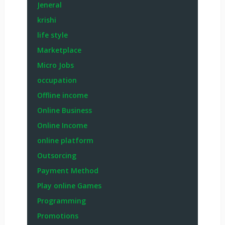
Jeneral
krishi
life style
Marketplace
Micro Jobs
occupation
Offline income
Online Business
Online Income
online platform
Outsorcing
Payment Method
Play online Games
Programming
Promotions