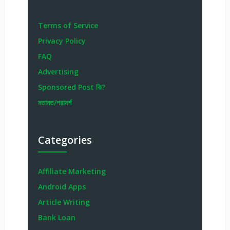
Terms of Service
Privacy Policy
FAQ
Advertising
Sponsored Post কি?
মতামত/পরামর্শ
Categories
Affiliate Marketing
Android Apps
Article Writing
Bank Loan