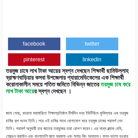
facebook
twitter
pinterest
linkedin
তরমুজ চাষে লাখ টাকা আয়ের স্বপ্ন দেখছেন শিক্ষার্থী ছামিউল্লাহ
ব্রাহ্মণবাড়িয়ার কসবা উপজেলার প্যারামেডিকেলের এক শিক্ষার্থী
করোনাকালীন সময়ে পতিত জমিতে বিভিন্ন জাতের
তরমুজ চাষ করে
লাখ টাকা আয়ে
র স্বপ্ন দেখছেন ।
জানা গেছে, করোনা মহামারিতে শিক্ষাপ্রতিষ্ঠান দীর্ঘদিন বন্ধ ইউটিউবে কুমিল্লার এক তরমুজ
চাষির গল্প শুনেন তিনি। পরে ওই চাষির সাথে যোগাযোগ করে তরমুজ চাষের পরামর্শ নেন
তিনি। পরামর্শ অনুযায়ী চার জাতের তরমুজের চারা রোপণ করেন। এর মধ্যে ব্ল্যাক বেবি,
গোল্ডেন ক্রাউন এবং বাংলাদেশি জাত মধুমালা এবং সুপার কিং অন্যতম। ফলন ভালো হওয়ায়