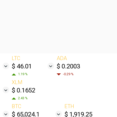
LTC
ADA
$ 46.01
$ 0.2003
1.19 %
-0.29 %
XLM
$ 0.1652
2.43 %
BTC
ETH
$ 65,024.1
$ 1,919.25