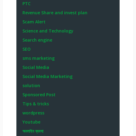
PTC
Revenue Share and invest plan
Scam Alert
Science and Technology
Search engine
SEO
sms marketing
Social Media
Social Media Marketing
solution
Sponsored Post
Tips & tricks
wordpress
Youtube
অনলাইন ব্যবসা