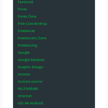
Featured
Forex
Forex Zone
Free Coin/Airdrop
Freelancer
Freelancers Zone
Freelancing
Google
Google Adsense
Graphic Design
income
income source
INSTAGRAM
Internet
iOS এবং Android