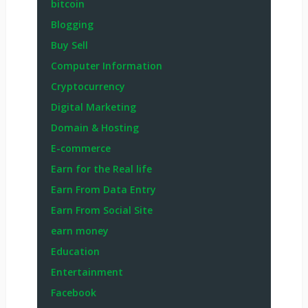
bitcoin
Blogging
Buy Sell
Computer Information
Cryptocurrency
Digital Marketing
Domain & Hosting
E-commerce
Earn for the Real life
Earn From Data Entry
Earn From Social Site
earn money
Education
Entertainment
Facebook