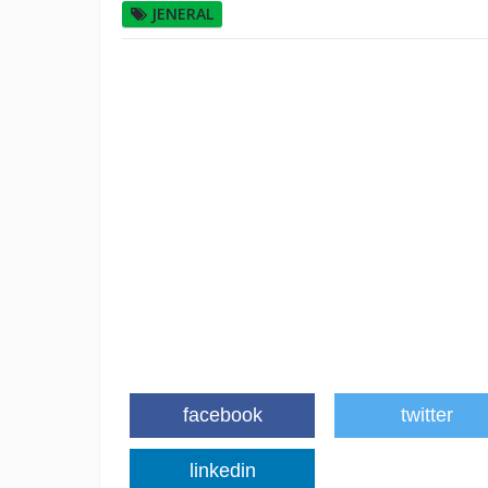
JENERAL
facebook
twitter
linkedin