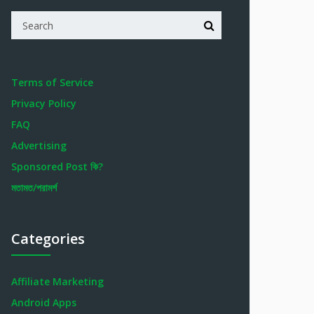
Terms of Service
Privacy Policy
FAQ
Advertising
Sponsored Post কি?
মতামত/পরামর্শ
Categories
Affiliate Marketing
Android Apps