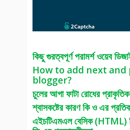
কিছু গুরত্বপূর্ণ পরামর্শ ওয়েব ডি
How to add next and 
blogger?
চুলের আগা ফাটা রোধের প্রাকৃতিক 
শ্বাসকষ্টের কারণ কি ও এর প্রতি
এইচটিএমএল বেসিক (HTML) শিখ