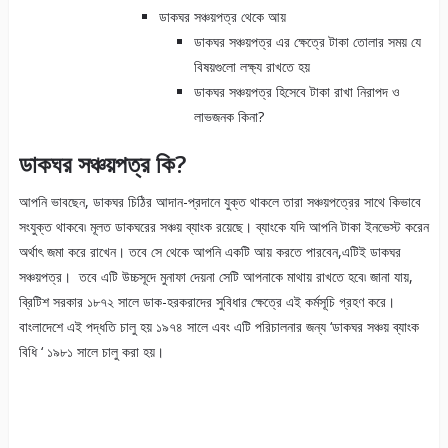
ডাকঘর সঞ্চয়পত্র থেকে আয়
ডাকঘর সঞ্চয়পত্র এর ক্ষেত্রে টাকা তোলার সময় যে
বিষয়গুলো লক্ষ্য রাখতে হয়
ডাকঘর সঞ্চয়পত্র হিসেবে টাকা রাখা নিরাপদ ও
লাভজনক কিনা?
ডাকঘর সঞ্চয়পত্র কি?
আপনি ভাবছেন, ডাকঘর চিঠির আদান-প্রদানে যুক্ত থাকলে তারা সঞ্চয়পত্রের সাথে কিভাবে
সংযুক্ত থাকবে৷ মূলত ডাকঘরের সঞ্চয় ব্যাংক রয়েছে। ব্যাংকে যদি আপনি টাকা ইনভেস্ট করেন
অর্থাৎ জমা করে রাখেন। তবে সে থেকে আপনি একটি আয় করতে পারবেন,এটিই ডাকঘর
সঞ্চয়পত্র। তবে এটি উচ্চসূদে মুনাফা দেয়না সেটি আপনাকে মাথায় রাখতে হবে৷ জানা যায়,
ব্রিটিশ সরকার ১৮৭২ সালে ডাক-হরকরাদের সুবিধার ক্ষেত্রে এই কর্মসূচি গ্রহণ করে।
বাংলাদেশে এই পদ্ধতি চালু হয় ১৯৭৪ সালে এবং এটি পরিচালনার জন্য ‘ডাকঘর সঞ্চয় ব্যাংক
বিধি ‘ ১৯৮১ সালে চালু করা হয়।