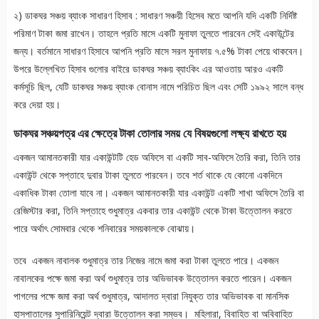
২) ডাকঘর সঞ্চয় ব্যাংক সাধারণ হিসাব : সাধারণ সঞ্চয়ী হিসেব মতে আপনি যদি একটি নির্দিষ্ট
পরিমাণ টাকা জমা রাখেন। তাহলে প্রতি মাসে একটি মুনাফা তুলতে পারবেন সেই একাউন্টের
জন্য। বর্তমানে সাধারণ হিসাবে আপনি প্রতি মাসে সরল মুনাফায় ৭.৫% টাকা পেয়ে থাকবেন।
উপরে উল্লেখিত হিসাব গুলোর বাইরে ডাকঘর সঞ্চয় ব্যাংকিং এর আওতায় আরও একটি
কর্মসূচি ছিল, যেটি ডাকঘর সঞ্চয় ব্যাংক বোনাস নামে পরিচিত ছিল এবং সেটি ১৯৯২ সালে বন্ধ
করে দেয়া হয়।
ডাকঘর সঞ্চয়পত্র এর ক্ষেত্রে টাকা তোলার সময় যে বিষয়গুলো লক্ষ্য রাখতে হয়
একজন আমানতকারী যার একাউন্টটি হেড অফিসে বা একটি সাব-অফিসে তৈরি করা, তিনি তার
একাউন্ট থেকে সপ্তাহে দুবার টাকা তুলতে পারবেন। তবে শর্ত থাকে যে কোনো একদিনে
একাধিক টাকা তোলা যাবে না। একজন আমানতকারী যার একাউন্ট একটি শাখা অফিসে তৈরি বা
রেজিস্টার করা, তিনি সপ্তাহে শুধুমাত্র একবার তার একাউন্ট থেকে টাকা উত্তোলন করতে
পারে অর্থাৎ সোমবার থেকে শনিবারের সময়কালকে বোঝায়।
তবে একজন নাবালক শুধুমাত্র তার নিজের নামে জমা করা টাকা তুলতে পারে। একজন
নাবালকের পক্ষে জমা করা অর্থ শুধুমাত্র তার অভিভাবক উত্তোলন করতে পারেন। একজন
পাগলের পক্ষে জমা করা অর্থ শুধুমাত্র, আদালত দ্বারা নিযুক্ত তার অভিভাবক বা মানসিক
হাসপাতালের সুপারিনিয়েন্ট দ্বারা উত্তোলন করা সম্ভব। মহিলারা, বিবাহিত বা অবিবাহিত