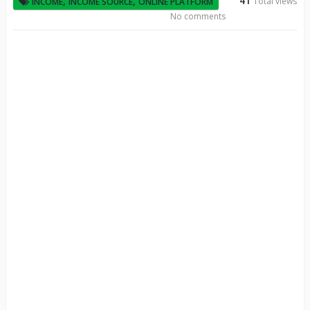
41
,
,
Total views
INCOME
INCOME SOURCE
ONLINE PLATFORM
No comments