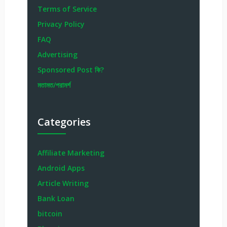
Terms of Service
Privacy Policy
FAQ
Advertising
Sponsored Post কি?
মতামত/পরামর্শ
Categories
Affiliate Marketing
Android Apps
Article Writing
Bank Loan
bitcoin