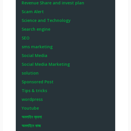
Revenue Share and invest plan
Scam Alert
Science and Technology
Search engine
SEO
sms marketing
Social Media
Social Media Marketing
solution
Sponsored Post
Tips & tricks
wordpress
Youtube
অনলাইন ব্যবসা
অনলাইনে কাজ