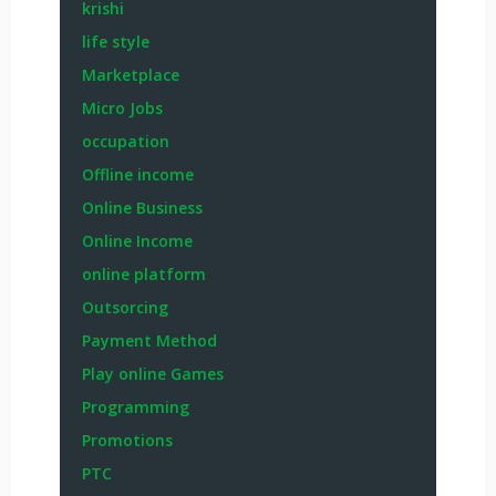
krishi
life style
Marketplace
Micro Jobs
occupation
Offline income
Online Business
Online Income
online platform
Outsorcing
Payment Method
Play online Games
Programming
Promotions
PTC