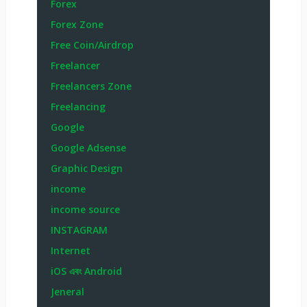
Forex
Forex Zone
Free Coin/Airdrop
Freelancer
Freelancers Zone
Freelancing
Google
Google Adsense
Graphic Design
income
income source
INSTAGRAM
Internet
iOS এবং Android
Jeneral