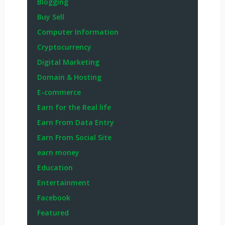
Blogging
Buy Sell
Computer Information
Cryptocurrency
Digital Marketing
Domain & Hosting
E-commerce
Earn for the Real life
Earn From Data Entry
Earn From Social Site
earn money
Education
Entertainment
Facebook
Featured