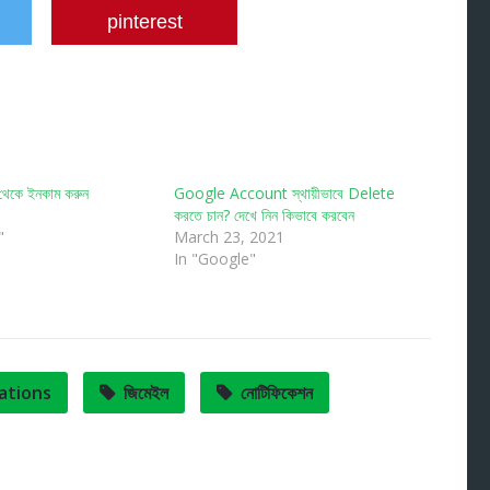
pinterest
থেকে ইনকাম করুন
Google Account স্থায়ীভাবে Delete
করতে চান? দেখে নিন কিভাবে করবেন
"
March 23, 2021
In "Google"
cations
জিমেইল
নোটিফিকেশন