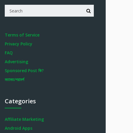
Terms of Service
Privacy Policy
FAQ
Advertising
Sponsored Post কি?
মতামত/পরামর্শ
Categories
Affiliate Marketing
Android Apps