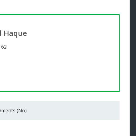
l Haque
 62
ments (No)