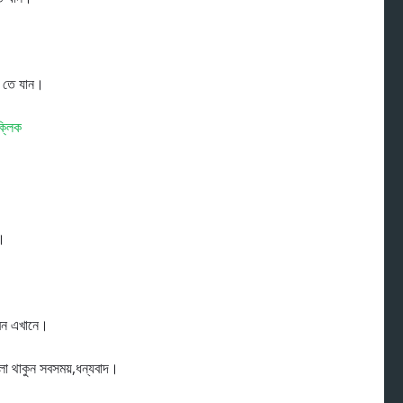
 তে যান।
্লিক
।
েন এখানে।
ো থাকুন সবসময়,ধন্যবাদ।