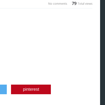
79
No comments
Total views
pinterest