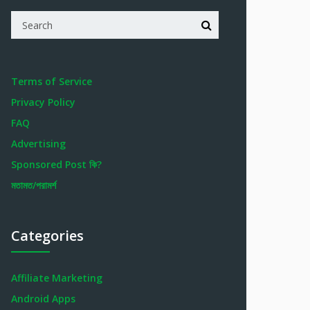
Terms of Service
Privacy Policy
FAQ
Advertising
Sponsored Post কি?
মতামত/পরামর্শ
Categories
Affiliate Marketing
Android Apps