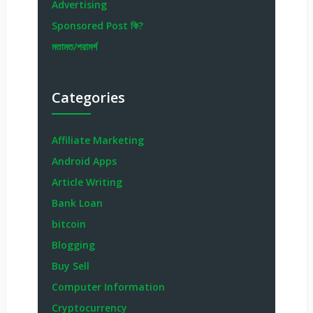
Advertising
Sponsored Post কি?
মতামত/পরামর্শ
Categories
Affiliate Marketing
Android Apps
Article Writing
Bank Loan
bitcoin
Blogging
Buy Sell
Computer Information
Cryptocurrency