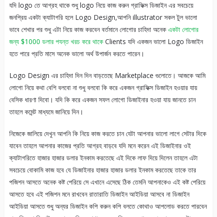
যদি logo তে আগ্রহ থাকে শুধু logo নিয়ে কাজ করুন গ্রাফিক্স ডিজাইন এর সবচেয়ে
জনপ্রিয় একটা ক্যাটাগরি হলে Logo Design,আপনি illustrator সকল টুল ভালো
ভাবে শেখার পর শুধু এটা নিয়ে কাজ করবেন বর্তমানে লোগোর চাহিদা অনেক
একটা লোগোর
জন্য $1000 ডলার পযন্ত খরচ করে থাকে
Clients যদি একজন ভালো Logo ডিজাইন
হতে পারে প্রতি মাসে অনেক ভালো অর্থ উপার্জন করতে পারেন।
Logo Design এর চাহিদা দিন দিন বাড়তেছে Marketplace গুলোতে। আজকে আমি
লোগো নিয়ে কথা বেশি বলবো না শুধু বলবো কি করে একজন গ্রাফিক্স ডিজাইন হওয়ার যায়
বেসিক ধারণা দিবো। যদি কি করে একজন সফল লোগো ডিজাইনার হওয়া যায় জানতে চান
তাহলে কমেন্ট মাধ্যমে জানিয়ে দিন।
নিজেকে জালিয়ে দেখুন আপনি কি নিয়ে কাজ করতে চান যেটা আপনার ভালো লাগে সেটার দিকে
যাবেন তাহলে আপনার কাজের প্রতি আগ্রহ বাড়বে যদি মনে করেন এই ডিজাইনার ওই
ক্যাটাগরিতে হাজার হাজার ডলার ইনকাম করতেছে এই দিকে লাফ দিয়ে দিলেন তাহলে এটা
সবচেয়ে বোকামি কাজ হবে যে ডিজাইনার হাজার হাজার ডলার ইনকাম করতেছে তাকে তার
পজিশন আসতে অনেক কষ্ট পেরিয়ে সে এখানে এসেছে ঠিক তেমনি আপনাকেও এই কষ্ট পেরিয়ে
আসতে হবে এই পজিশন মনে রাখবেন রাতারাতি ডিজাইন আইডিয়া আসবে না ডিজাইন
আইডিয়া আসতে শুধু অন্যর ডিজাইন কপি করুন কপি বলতে কোথাও আপলোড করতে পারবেন