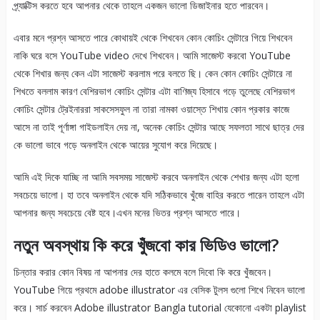
প্র্যাক্টিস করতে হবে আপনার থেকে তাহলে একজন ভালো ডিজাইনার হতে পারবেন।
এবার মনে প্রশ্ন আসতে পারে কোথায়ই থেকে শিখবেন কোন কোচিং সেন্টারে গিয়ে শিখবেন
নাকি ঘরে বসে YouTube video দেখে শিখবেন। আমি সাজেস্ট করবো YouTube
থেকে শিখার জন্য কেন এটা সাজেস্ট করলাম পরে বলতে ছি। কেন কোন কোচিং সেন্টারে না
শিখতে বললাম কারণ বেশিরভাগ কোচিং সেন্টার এটা বাণিজ্য হিসাবে গড়ে তুলেছে বেশিরভাগ
কোচিং সেন্টার ট্রেইনাররা সাকসেসফুল না তারা নামকা ওয়াস্তে শিখায় কোন প্রকার কাজে
আসে না তাই পূর্ণাঙ্গা গাইডলাইন দেয় না, অনেক কোচিং সেন্টার আছে সফলতা সাথে ছাত্র দের
কে ভালো ভাবে গড়ে অনলাইন থেকে আয়ের সুযোগ করে দিয়েছে।
আমি এই দিকে যাচ্ছি না আমি সবসময় সাজেস্ট করবে অনলাইন থেকে শেখার জন্য এটা হলো
সবচেয়ে ভালো। হা তবে অনলাইন থেকে যদি সঠিকভাবে খুঁজে বাহির করতে পারেন তাহলে এটা
আপনার জন্য সবচেয়ে বেষ্ট হবে।এখন মনের ভিতর প্রশ্ন আসতে পারে।
নতুন অবস্থায় কি করে খুঁজবো কার ভিডিও ভালো?
চিন্তার করার কোন বিষয় না আপনার দের হাতে কলমে বলে দিবো কি করে খুঁজবেন।
YouTube গিয়ে প্রথমে adobe illustrator এর বেসিক টুলস গুলো শিখে নিবেন ভালো
করে। সার্চ করবেন Adobe illustrator Bangla tutorial যেকোনো একটা playlist