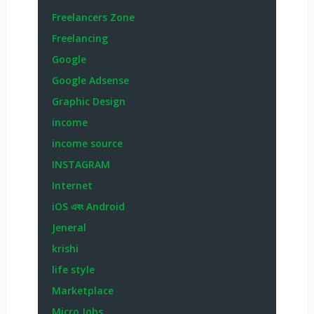
Freelancers Zone
Freelancing
Google
Google Adsense
Graphic Design
income
income source
INSTAGRAM
Internet
iOS এবং Android
Jeneral
krishi
life style
Marketplace
Micro Jobs