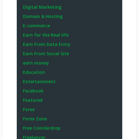
Digital Marketing
Domain & Hosting
E-commerce
Earn for the Real life
Earn From Data Entry
Earn From Social Site
earn money
Education
Entertainment
Facebook
Featured
Forex
Forex Zone
Free Coin/Airdrop
Freelancer