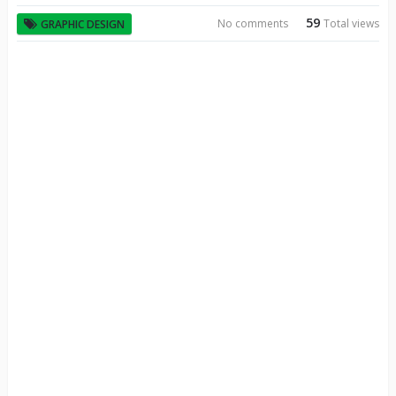
59
No comments
Total views
GRAPHIC DESIGN