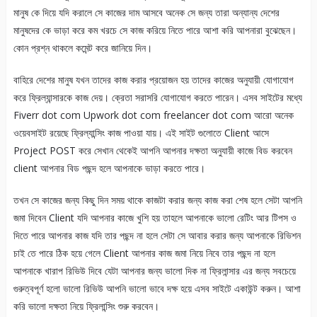
মানুষ কে দিয়ে যদি করালে সে কাজের দাম আসবে অনেক সে জন্য তারা অন্যান্য দেশের
মানুষদের কে ভাড়া করে কম খরচে সে কাজ করিয়ে নিতে পারে আশা করি আপনারা বুঝেছেন।
কোন প্রশ্ন থাকলে কমেন্ট করে জানিয়ে দিন।
বাহিরে দেশের মানুষ যখন তাদের কাজ করার প্রয়োজন হয় তাদের কাজের অনুযায়ী যোগাযোগ
করে ফ্রিল্যান্সারকে কাজ দেয়। ক্রেতা সরাসরি যোগাযোগ করতে পারেন। এসব সাইটের মধ্যে
Fiverr dot com Upwork dot com freelancer dot com আরো অনেক
ওয়েবসাইট রয়েছে ফ্রিল্যান্সিং কাজ পাওয়া যায়। এই সাইট গুলোতে Client আসে
Project POST করে সেখান থেকেই আপনি আপনার দক্ষতা অনুযায়ী কাজে বিড করবেন
client আপনার বিড পছন্দ হলে আপনাকে ভাড়া করতে পারে।
তখন সে কাজের জন্য কিছু দিন সময় থাকে কাজটা করার জন্য কাজ করা শেষ হলে সেটা আপনি
জমা দিবেন Client যদি আপনার কাজে খুশি হয় তাহলে আপনাকে ভালো রেটিং আর টিপস ও
দিতে পারে আপনার কাজ যদি তার পছন্দ না হলে সেটা সে আবার করার জন্য আপনাকে রিভিশন
চাই তে পারে ঠিক হয়ে গেলে Client আপনার কাজ জমা নিয়ে নিবে তার পছন্দ না হলে
আপনাকে খারাপ রিভিউ দিবে যেটা আপনার জন্য ভালো দিক না ফ্রিলান্সার এর জন্য সবচেয়ে
গুরুত্বপূর্ণ হলো ভালো রিভিউ আপনি ভালো ভাবে দক্ষ হয়ে এসব সাইটে একাউন্ট করুন। আশা
করি ভালো দক্ষতা নিয়ে ফ্রিলান্সিং শুরু করবেন।