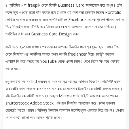
৫.প্রতিদিন ৩ টা freepik থেকে তিনটি Business Card ডাউনলোড করে রাখুন। চেষ্টা
করুন হুবুহু এগুলো মতো কপি করতে মনে রাখবেন এই কপি করা ডিজাইন নিজের Portfolio
কোথাও আপলোড করবেন না তবে আপনি চাই লে Facebook অনেক গ্ররুপ পাবেন সেখানে
গিয়ে ডিজাইন গুলো রিভিউ করে নিবেন আর কোথাও আপলোড করবেন না মনে রাখিয়েন।
প্রতিদিন ৩ টা করে Business Card Design করুন
এ-ই ভাবে ২-৩ মাস যাওয়ার পর দেখবেন আপনার ডিজাইন গুলো খুব সুন্দর হবে। যখন নিজ
থেকে ডিজাইন এর আইডিয়া আসবে তখন আপনি freelancer গিয়ে একাউন্ট করবেন
একাউন্ট কি করে করতে হয় YouTube থেকে একটা ভিডিও দেখে নিবেন কি করে একাউন্ট
করতে হয়।
শুধু কনটেস্ট করবেন bid করবেন না যখন আস্তে আস্তে আপনার ডিজাইন কোয়ালিটি ভালো
হবে রেটিং যখন পেতে থাকবেন তখন মনে করবেন আপনার ডিজাইন কোয়ালিটি গুনগত হয়েছে।
যদি ডিজাইন কোয়ালিটি গুণগত হয় তাহলে Microstock সাইটে কাজ শুরু করতে পারেন
shutterstock Adobe Stock, এইখানে ডিজাইন আপলোড করে একটা ইনকাম
জেনেরেট করতে পারেন। বিভিন্ন ডিজাইন অনলাইন মার্কেটপ্লেস গুলোতে দিয়ে রাখেন। সেখান
থেকে একটা ভালো আয় আসবে প্রতি মাসে।