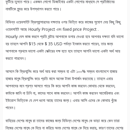
ফুটিয়ে তুলতে পারে। একজন লোগো ডিজাইনার একটা লোগোর মাধ্যমে সে প্রতিষ্ঠানের
নামটিকে সুন্দর করে উপস্থাপন করতে পারে।
বিভিন্ন ওয়েবসাইট ফ্রিল্যান্সারদের দক্ষতার ওপর ভিত্তি করে কাজের সুযোগ দেয় কিছু কিছু
ওয়েবসাইট আছে Hourly Project এবং fixed price Project .
Hourly বেস কাজ করলে প্রতি ঘন্টায় আপনাকে ডলার দেওয়া হবে আপনার দক্ষতা যদি ভালো
হয় তাহলে আপনি $15 থেকে $ 35 USD পর্যন্ত ইনকাম করতে পারেন, তার জন্য
আপনাকে প্রথমে ভালো একটা সেক্টরের দক্ষ হতে হবে তাহলে আপনি ভালো একটা অর্থ আয়
করতে পারবেন।
আসলে কি ফ্রিলান্সিং করে অর্থ আয় করা সম্ভব হা এটা ১০০% সম্ভব বাংলাদেশে হাজার
হাজার মানুষ ফ্রিলান্সিং করে প্রতি মাসে অনেক টাকা উপার্জন করতেছে। তাহলে এবার
আপনাদের মনে প্রশ্ন আসতে পারে কি করে আপনি কাজ করবেন কোথায় থেকে করবেন,
কাউকে জানি না চিনি না, কাদের সাথে কাজ করবেন। আপনি কাজ করবেন আমেরিকার এবং
ইউরোপ ভিত্তিক যে দেশ গুলো আছে তাদের জন্য। এবার আসি এদের কে কোথায় খুঁজে
পাবেন।
বাহিরের দেশের মানুষ রা তাদের কাজের জন্য বিভিন্ন দেশের মানুষ কে ভাড়া করে কেন তারা
নিজের দেশের মানুষ কে দিয়ে না করিয়ে অন্য দেশের মানুষ কে দিয়ে করায়, কারণ তাদের দেশের