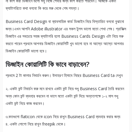
না কপি করা ডিজাইন গুলো শুধু নিজে শেখার জন্য কপি করতে পারবেন। আজকে একটা
ক্যাটাগরিতে কথা বলবো কি করে শুরু থেকে শেষ পযন্ত।
Business Card Design বা ব্যাবসায়িক কার্ড ডিজাইন নিয়ে বিস্তারিত বলবো বুঝানো
জন্য।এখন আপনি Adobe illustrator এর সকল টুলস ভালো মতো শেখা শেষ। গ্রাফিক্স
ডিজাইন এর সবচেয়ে সহজ ক্যাটাগরি হলো Business Cards Design এটা নিয়ে শুরু
করতে পারেন প্রথমে আপনার ডিজাইন কোয়ালিটি খুব ভালো হবে না আস্তে আস্তে আপনার
ডিজাইন কোয়ালিটি ভালো হবে।
ডিজাইন কোয়ালিটি কি ভাবে বাড়াবেন?
প্রথমে 2 টা কালার নিবার্চন করুন। উদাহরণ হিসাবে নিছের Business Card ta দেখুন
২. একটা ফন্ট নিবার্চন করু মনে রাখবে একটা ফন্ট নিয়ে শুধু Business Card তৈরি করবেন
অন্য কোন ফন্ট ব্যবহার করবেন না ভালে মতো একটা ফন্ট দিয়ে অন্ততপক্ষে ১-২ মাস শুধু
একটা ফন্ট নিয়ে কাজ করবেন।
৩.কতগুলো flaticon থেকে icon নিয়ে রাখুন Business Card ব্যবহার করার জন্য
৪. একটা লোগো নিয়ে রাখুন freepik থেকে।