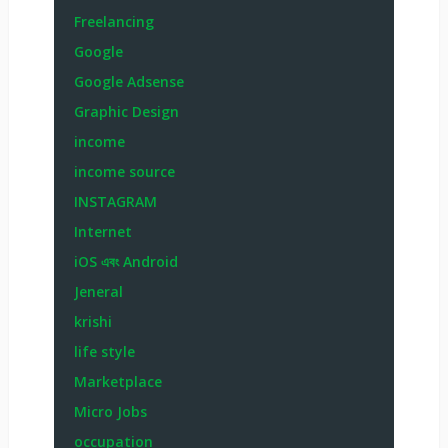
Freelancing
Google
Google Adsense
Graphic Design
income
income source
INSTAGRAM
Internet
iOS এবং Android
Jeneral
krishi
life style
Marketplace
Micro Jobs
occupation