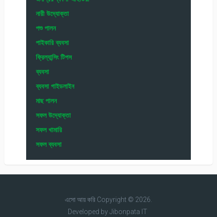
নারী উদ্যোক্তা
পশু পালন
পাইকারি ব্যবসা
ফ্রিল্যান্সিং টিপস
ব্যবসা
ব্যবসা গাইডলাইন
মাছ পালন
সফল উদ্যোক্তা
সফল খামারি
সফল ব্যবসা
এসো আয় করি
Copyright © 2026.
Developed by
Jibonpata IT