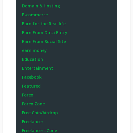
Domain & Hosting
E-commerce
Earn for the Real life
Earn From Data Entry
Earn From Social Site
earn money
Education
Entertainment
Facebook
Featured
Forex
Forex Zone
Free Coin/Airdrop
Freelancer
Freelancers Zone