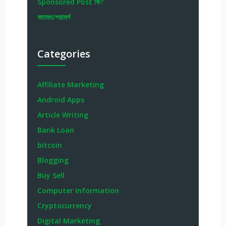
Sponsored Post কি?
মতামত/পরামর্শ
Categories
Affiliate Marketing
Android Apps
Article Writing
Bank Loan
bitcoin
Blogging
Buy Sell
Computer Information
Cryptocurrency
Digital Marketing