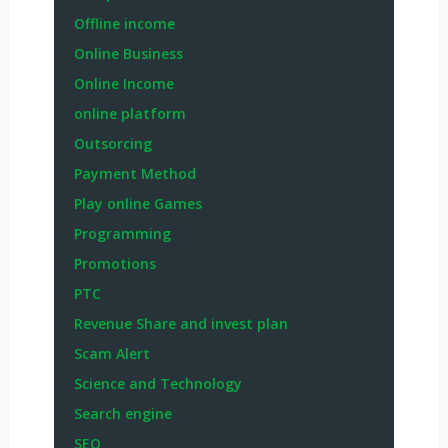
Offline income
Online Business
Online Income
online platform
Outsorcing
Payment Method
Play online Games
Programming
Promotions
PTC
Revenue Share and invest plan
Scam Alert
Science and Technology
Search engine
SEO