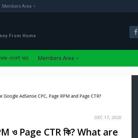
Members Area
oney From Home
আজ থেকেই আয়
Members Area
t are Google AdSense CPC, Page RPM and Page CTR?
DEC 17, 2020
e RPM ও Page CTR কি? What are