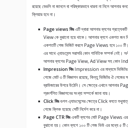
রয়েছে যেগুলি না জানলে বা পরিষ্কারভাবে ধারনা না নিলে আপনার কনস
ক্লিয়ার হবে না।
Page views কিঃ
এটি দ্বারা আপনার ব্লগের প্রত্যেক
View কে বুঝানো হয়ে থাকে। আপনার ব্লগে একশত জন ভ
একশতটি পেজ ভিজিট করলে Page Views হবে ১০০ টি
এর সাথে এ্যাডসেন্স সরাসরি কোন গানিতিক সম্পর্ক নেই। অধ
আপনার ব্লগের Page View, Ad View সহ কোন Indi
Impression কিঃ
Impression এর মাধ্যমে ভিজিটর কতট
পেজে মোট ৩ টি বিজ্ঞাপন রয়েছে, কিন্তু ভিজিটর ঐ পেজের সব
ব্রাউজারের উপরে উঠেনি। সে ক্ষেত্রে এখানে আপনার 
প্রদর্শশিত বিজ্ঞাপনের সংখ্যা সম্পর্কে জানা যায়।
Click কিঃ
গুগল এ্যাডসেন্সের ক্ষেত্রে Click বলতে শুধুমা
পেজে ক্লিক হয়েছে সেটি নির্দেশ করে না।
Page CTR কিঃ
একটি ব্লগের মোট Page Views এর মধ্
বুঝানো হয়। কোন ব্লগে ১০০ টি পেজ ভিউ এর মধ্যে ৫ 