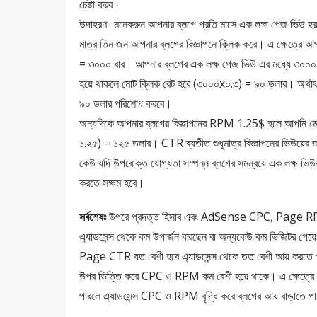
চেষ্টা করব।
উদাহরণ- মনেকরুন আপনার ব্লগে প্রতি মাসে এক লক্ষ পেজ ভিউ 
মাত্র তিন জন আপনার ব্লগের বিজ্ঞাপনে ক্লিক করে। এ ক্ষেত্
= ৩০০০ বার। আপনার ব্লগের এক লক্ষ পেজ ভিউ এর মধ্যে ৩০০০
হয়ে থাকলে মোট ক্লিক রেট হবে (৩০০০x০.৩) = ৯০ ডলার। অর্থাৎ 
৯০ ডলার পরিশোধ করবে।
অন্যদিকে আপনার ব্লগের বিজ্ঞাপনের RPM 1.25$ হলে আপনি মো
১.২৫) = ১২৫ ডলার। CTR ব্যতীত শুধুমাত্র বিজ্ঞাপনের ভিউয়ের
কেউ যদি উপরোক্ত যোগ্যতা সম্পন্ন ব্লগের সমন্বয়ে এক লক্ষ ভিউ
করতে সক্ষম হবে।
সর্বশেষঃ
উপরে প্রদত্ত হিসাব এবং AdSense CPC, Page RP
এ্যাডসেন্স থেকে কম উপার্জন করছেন বা অন্যকেউ কম ভিজিটর
Page CTR যত বেশী হবে এ্যাডসেন্স থেকে তত বেশী আয় করতে পারব
উপর ভিত্তি করে CPC ও RPM কম বেশী হয়ে থাকে। এ ক্ষেত্রে আপন
পারলে এ্যাডসেন্স CPC ও RPM বৃদ্ধি করে ব্লগের আয় বাড়াতে প