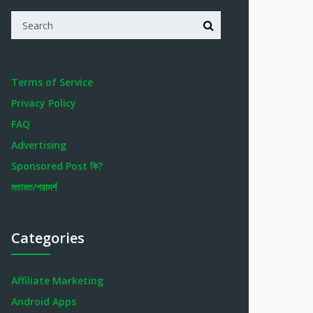
Terms of Service
Privacy Policy
FAQ
Advertising
Sponsored Post কি?
মতামত/পরামর্শ
Categories
Affiliate Marketing
Android Apps