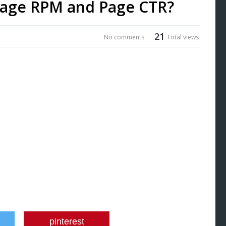
Page RPM and Page CTR?
21
No comments
Total views
pinterest