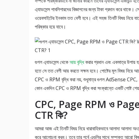
সম্পর্কে পরিষ্কারভাবে না জানার কারনে তাদের এ্যাডসেন্স একাউন
এ্যাডসেন্স পাবলিশারদের বিজ্ঞাপনের জন্য টাকা প্রদান করে থাক
ওয়েবসাইটের ইনকাম তত বেশী হবে। এই সহজ তিনটি বিষয় নিয়ে যাদ
পরিষ্কার হয়ে যাবে।
গুগল এ্যাডসেন্স থেকে
আয় বৃদ্ধি
করার প্রধান এবং একমাত্র উপায় হচ
হতে সে তত বেশী আয় করতে সক্ষম হবে। পোষ্টের মূল বিষয় নিয়ে আল
CPC ও RPM বৃদ্ধি করা নয়, শুধুমাত্র গুগল AdSense CPC,
কোন একদিন CPC ও RPM বৃদ্ধি করা সংক্রান্তে একটি পোষ্ট শেয
CPC, Page RPM ও Pag
CTR কি?
আমরা আজ এই তিনটি বিষয় নিয়ে ধারাবাহিকভাবে আলাদা আলাদা অং
করে আলোচনা করব। তবে তার পূর্বে এগুলির সাথে সম্পৃক্ত আরো কিছু