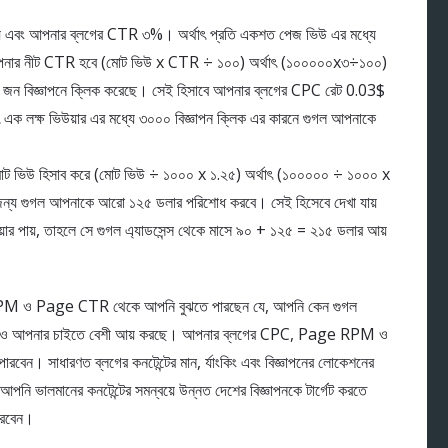
হয় এবং আপনার ব্লগের CTR ৩%। অর্থাৎ প্রতি একশত পেজ ভিউ এর মধ্যে
রে আপনার নীট CTR হবে (মোট ভিউ x CTR ÷ ১০০) অর্থাৎ (১০০০০০x৩÷১০০)
 জন বিজ্ঞাপনে ক্লিক করেছে। সেই হিসাবে আপনার ব্লগের CPC রেট 0.03$
এক লক্ষ ভিউয়ার এর মধ্যে ৩০০০ বিজ্ঞাপন ক্লিক এর কারনে গুগল আপনাকে
ট ভিউ হিসাব করে (মোট ভিউ ÷ ১০০০ x ১.২৫) অর্থাৎ (১০০০০০ ÷ ১০০০ x
 জন্য গুগল আপনাকে আরো ১২৫ ডলার পরিশোধ করবে। সেই হিসেবে দেখা যায়
য়ার পায়, তাহলে সে গুগল এ্যাডসেন্স থেকে মাসে ৯০ + ১২৫ = ২১৫ ডলার আয়
M ও Page CTR থেকে আপনি বুঝতে পারছেন যে, আপনি কেন গুগল
 পেয়েও আপনার চাইতে বেশী আয় করছে। আপনার ব্লগের CPC, Page RPM ও
েন। সাধারণত ব্লগের কনটেন্টের মান, র্যাংকিং এবং বিজ্ঞাপনের লোকেশনের
ি ভালমানের কনটেন্টের সমন্বয়ে উন্নত দেশের বিজ্ঞাপনকে টার্গেট করতে
ারবেন।